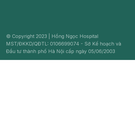
© Copyright 2023 | Hồng Ngọc Hospital
MST/ĐKKD/QĐTL: 0106699074 - Sở Kế hoạch và
Đầu tư thành phố Hà Nội cấp ngày 05/06/2003