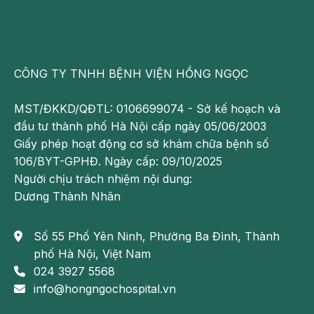
Theo dõi fanpage của Bệnh viện Đa khoa Hồng
Ngọc để biết thêm thông tin bổ ích khác:
https://www.facebook.com/BenhvienHongNgoc/
CÔNG TY TNHH BỆNH VIỆN HỒNG NGỌC
MST/ĐKKD/QĐTL: 0106699074 - Sở kế hoạch và
đầu tư thành phố Hà Nội cấp ngày 05/06/2003
Giấy phép hoạt động cơ sở khám chữa bệnh số
106/BYT-GPHĐ. Ngày cấp: 09/10/2025
Người chịu trách nhiệm nội dung:
Dương Thành Nhân
Số 55 Phố Yên Ninh, Phường Ba Đình, Thành
phố Hà Nội, Việt Nam
024 3927 5568
info@hongngochospital.vn