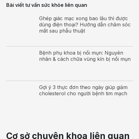
nghiến răng.
Bài viết tư vấn sức khỏe liên quan
Tuổi: Tật nghiến răng khi ngủ thường gặp từ tuổi
Ghép giác mạc xong bao lâu thì được
lên 10 cho tới độ tuổi 40, và có khuynh hướng
dùng điện thoại? Hướng dẫn chăm sóc
mắt sau phẫu thuật
giảm dần theo tuổi.
Uống cà phê hoặc hút thuốc lá: Các chất kích
thích như caffein hoặc thuốc lá có thể làm cho cơ
Bệnh phụ khoa bị nổi mụn: Nguyên
nhân & cách chữa vùng kín bị nổi mụn
thể sản sinh thêm nhiều adrenalin, khiến tật nghiến
răng trở nên nặng thêm.
Khi nào cần đi khám?
Gợi ý 3 thực đơn theo ngày giúp giảm
Chứng nghiến răng khi ngủ thường bị bỏ qua. Hãy đi
cholesterol cho người bệnh tim mạch
khám
bác sĩ hoặc nha sĩ
nếu bạn bị đau ở hàm, mặt
hoặc tai, nếu răng có hiện tượng xô lệch, hoặc nếu
bạn khó cắn hoặc nhai. Cũng nên hỏi ý kiến bác sĩ
hoặc nha sĩ nếu người bạn đời của bạn phàn nàn về
việc bạn nghiến răng trong khi ngủ.
Cơ sở chuyên khoa liên quan