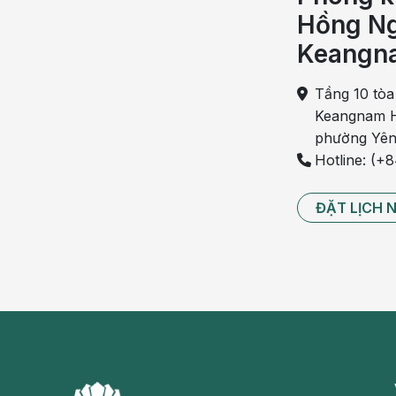
Hồng Ng
thuốc giúp làm giảm sự co bóp của cơ chóp bàng
từ đó sẽ giúp cải thiện các triệu chứng của bệnh.
Keangn
Tuy nhiên, người bệnh có thể gặp phải một số 
Tầng 10 tòa
mắt, tim đập nhanh, táo bón…
Keangnam H
phường Yên
Có thể bạn quan tâm:
Hotline: (+
[TỔNG QUAN] Bàng quang tăng hoạt: Dấu h
Viêm bàng quang – Bàng quang tăng hoạt: P
ĐẶT LỊCH 
Bàng quang: Vị trí, cấu tạo, chức năng c
Điều trị bàng quang tăng hoạt bằng các kỹ thuật
Trong trường hợp người bệnh kháng thuốc, sử dụn
sử dụng các kỹ thuật ngoại khoa để điều trị.
Phẫu thuật mở rộng bàng quang bằng ruột được c
nhỏ hoặc bị rối loạn chức năng do độ giãn nở k