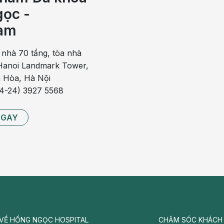
ọc -
 quang, làm giãn cơ và gia tăng dung tích bàng quang,
am
tác dụng phụ của thuốc như: khô miệng, nhức đầu, mờ
 nhà 70 tầng, tòa nhà
anoi Landmark Tower,
 Hòa, Hà Nội
84-24) 3927 5568
iệu, nguyên nhân và cách điều trị
hát hiện sớm, điều trị kịp thời
NGAY
ủa bàng quang
 ngoại khoa
g thuốc không đem lại hiệu quả thì bác sĩ sẽ cân nhắc
hỉ định trong các trường hợp bằng quang có dung tích
VỀ HỒNG NGỌC HOSPITAL
CHĂM SÓC KHÁCH
ém. Tuy nhiên đây là phương pháp xâm lấn nhiều, thời