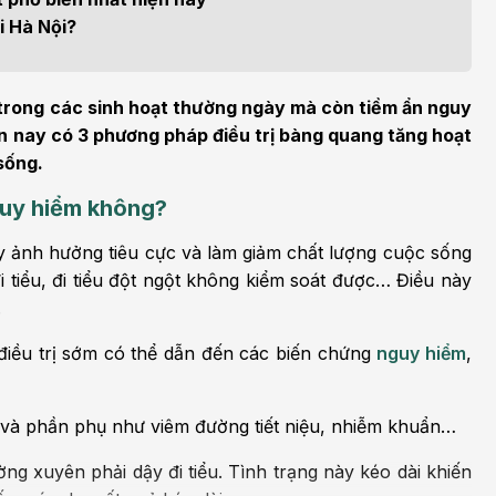
h học Ung bướu
Bệnh học Tim mạch
i Hà Nội?
 bướu
Tim mạch
 - Tiết niệu
Ngoại khoa
 trong các sinh hoạt thường ngày mà còn tiềm ẩn nguy
ện nay có 3 phương pháp điều trị bàng quang tăng hoạt
lý trị liệu - Phục hồi
Tâm lý và sức khỏe tâm
 sống.
c năng
thần
guy hiểm không?
n thương chỉnh hình
Nam học
ây ảnh hưởng tiêu cực và làm giảm chất lượng cuộc sống
tiểu, đi tiểu đột ngột không kiểm soát được… Điều này
.
iều trị sớm có thể dẫn đến các biến chứng
nguy hiểm
,
 và phần phụ như viêm đường tiết niệu, nhiễm khuẩn…
ng xuyên phải dậy đi tiểu. Tình trạng này kéo dài khiến