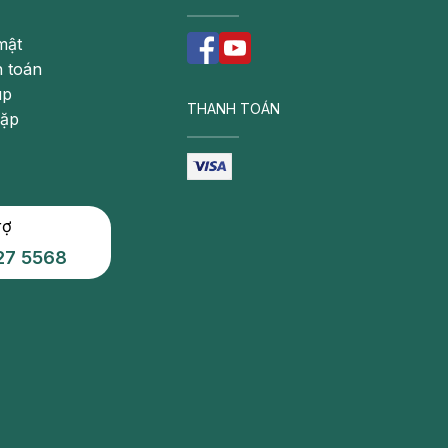
mật
 toán
úp
THANH TOÁN
gặp
rợ
27 5568