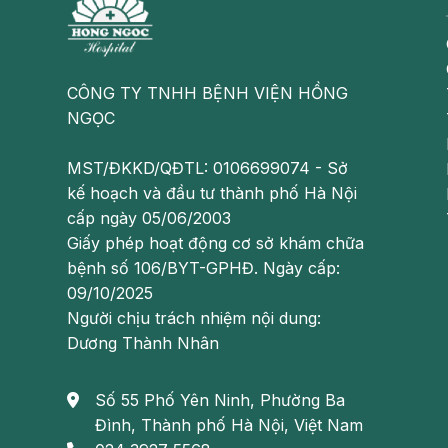
gian hồi phục lâu nên cần cân nhắc kỹ lưỡng trướ
Ngoài phẫu thuật, còn có các phương pháp can 
pháp này, bác sĩ sẽ cấy dây điện cực và rễ thần 
CÔNG TY TNHH BỆNH VIỆN HỒNG
kinh cùng điều hòa các phản xạ thần kinh chi p
NGỌC
tình trạng bàng quang co bóp quá mức gây buồn t
MST/ĐKKD/QĐTL: 0106699074 - Sở
kế hoạch và đầu tư thành phố Hà Nội
cấp ngày 05/06/2003
Giấy phép hoạt động cơ sở khám chữa
bệnh số 106/BYT-GPHĐ. Ngày cấp:
09/10/2025
Người chịu trách nhiệm nội dung:
Dương Thành Nhân
Số 55 Phố Yên Ninh, Phường Ba
Đình, Thành phố Hà Nội, Việt Nam