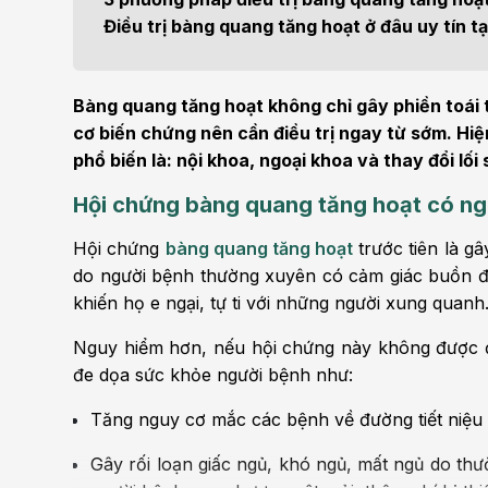
Bện
Điều trị bàng quang tăng hoạt ở đâu uy tín tạ
Thẩm mỹ
Ung
Tiêu hóa - Gan - Mật
Thận
Bàng quang tăng hoạt không chỉ gây phiền toái
cơ biến chứng nên cần điều trị ngay từ sớm. Hi
Nội Tiết
Vật 
phổ biến là: nội khoa, ngoại khoa và thay đổi lối
chứ
Hội chứng bàng quang tăng hoạt có n
Cấp cứu - Hồi sức tích
cực
Chấ
Hội chứng
bàng quang tăng hoạt
trước tiên là g
do người bệnh thường xuyên có cảm giác buồn đi 
khiến họ e ngại, tự ti với những người xung quanh
Nguy hiểm hơn, nếu hội chứng này không được đ
đe dọa sức khỏe người bệnh như:
Tăng nguy cơ mắc các bệnh về đường tiết niệu
Gây rối loạn giấc ngủ, khó ngủ, mất ngủ do thườ