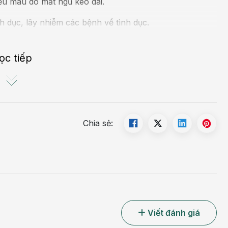
ếu máu do mất ngủ kéo dài.
 dục, lây nhiễm các bệnh về tình dục.
c sống và sức khỏe của người bệnh nên cần được điều
đi khám luôn.
ọc tiếp
Chia sẻ:
Viết đánh giá