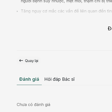
người bệnh suy nhược, mệt mỏi, thậm chí bị thi
Tăng nguy cơ mắc các vấn đề liên quan đến tình
Những biến chứng này đều tác động xấu đến cuộ
trị từ sớm, ngay khi có dấu hiệu bất thường phải 
Đ
Quay lại
Đánh giá
Hỏi đáp Bác sĩ
Chưa có đánh giá