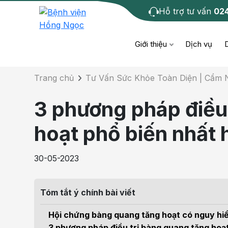
Hỗ trợ tư vấn
02
Chi tiết bài tư 
Giới thiệu
Dịch vụ
Trang chủ
Tư Vấn Sức Khỏe Toàn Diện | Cẩm
Bệnh học
Dươ
Bện
3 phương pháp điều
Cơ xương khớp
Da li
Bện
hoạt phổ biến nhất 
Giáo dục sức khỏe
Chẩ
Bện
30-05-2023
- M
Tiêm chủng
Răng
Bệnh
Tóm tắt ý chính bài viết
Tầm soát ung thư
Tai 
Bện
Hội chứng bàng quang tăng hoạt có nguy h
Điện quang can thiệp
Khá
3 phương pháp điều trị bàng quang tăng hoạt