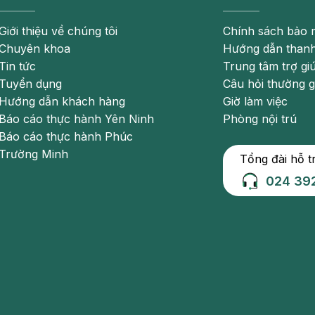
c khi quyết định áp dụng.
Giới thiệu về chúng tôi
Chính sách bảo 
thiệp khác như kích thích thần kinh cùng. Với phương
Chuyên khoa
Hướng dẫn thanh
kinh cùng S3 và nối với máy tạo nhịp để kích thích thần
Tin tức
Trung tâm trợ gi
hối cơ chóp bàng quang và cơ đáy chậu giúp giảm thiểu
Tuyển dụng
Câu hỏi thường 
iểu nhiều.
Hướng dẫn khách hàng
Giờ làm việc
Báo cáo thực hành Yên Ninh
Phòng nội trú
Báo cáo thực hành Phúc
Trường Minh
Tổng đài hỗ t
024 39