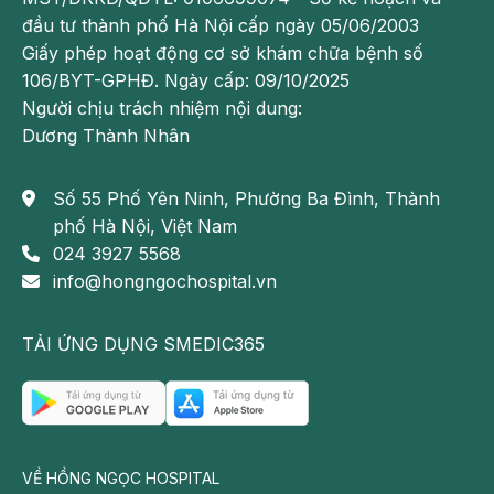
đầu tư thành phố Hà Nội cấp ngày 05/06/2003
Lựa chọn thăm khám tại chuyên khoa Thận tiết niệu
Giấy phép hoạt động cơ sở khám chữa bệnh số
Hồng Ngọc khách hàng sẽ nhận được dịch vụ chăm
106/BYT-GPHĐ. Ngày cấp: 09/10/2025
sóc y tế chất lượng cao cả về chuyên môn lẫn dịch
Người chịu trách nhiệm nội dung:
vụ, với nhiều ưu điểm vượt trội như:
Dương Thành Nhân
Khoa quy tụ đội ngũ bác sĩ có kinh nghiệm, trình
Số 55 Phố Yên Ninh, Phường Ba Đình, Thành
độ chuyên môn cao:
TS.BS Nguyễn Thị Thu Hải –
phố Hà Nội, Việt Nam
30 năm kinh nghiệm
tại Trung tâm Thận tiết niệu
024 3927 5568
và lọc máu BV Bạch Mai
info@hongngochospital.vn
Đáp ứng được trọn gói quy trình chẩn đoán và
điều trị các bệnh cấp tính, mạn tính về thận tiết
TẢI ỨNG DỤNG SMEDIC365
niệu
Trải nghiệm không gian thăm khám và điều trị tiêu
chuẩn bệnh viện – khách sạn 5*:
+ Không gian bệnh viện rộng thoáng, hạn chế chờ
VỀ HỒNG NGỌC HOSPITAL