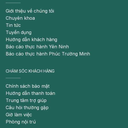
đợi
Giới thiệu về chúng tôi
+ Cơ sở vật chất, trang thiết bị y tế hiện đại bậc nhất
Chuyên khoa
Tin tức
+ Phòng lưu viện tiện nghi, sạch sẽ, thoải mái
Tuyển dụng
+ Khám tất cả các ngày trong tuần, không phụ phí
Hướng dẫn khách hàng
Báo cáo thực hành Yên Ninh
+ Miễn phí buffet sau khám tại nhà hàng ngay trong
Báo cáo thực hành Phúc Trường Minh
bệnh viện
Đăng ký khám Bàng quang tăng hoạt và các bệnh
CHĂM SÓC KHÁCH HÀNG
lý về Thận tiết niệu tại đây:
Chính sách bảo mật
Chuyên khoa Thận tiết niệu – BVĐK Hồng Ngọc
Hướng dẫn thanh toán
Số 8 Châu Văn Liêm, Nam Từ Liêm, Hà Nội
Trung tâm trợ giúp
Câu hỏi thường gặp
Số 55 Yên Ninh, Ba Đình, Hà Nội
Giờ làm việc
Hotline: 0947.616.006
Phòng nội trú