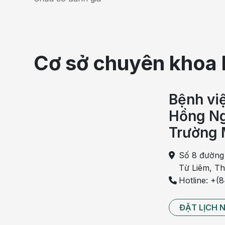
Cơ sở chuyên khoa 
Bệnh vi
Hồng Ng
Trường 
Túi ối có vai trò bả
Giai đoạn cuối của thai kỳ, nhất là những ngày sắp s
Số 8 đường
trước khi xuất hiện
dấu hiệu chuyển dạ
. Nhưng cũng 
Từ Liêm, T
rất lâu, đôi khi gây ra hiện tượng cạn ối.
Hotline: +(
Những dấu hiệu vỡ ối mà mẹ cần biết gồm:
ĐẶT LỊCH 
Rò nước âm đạo
: Cảm nhận được cảm giác "bục"