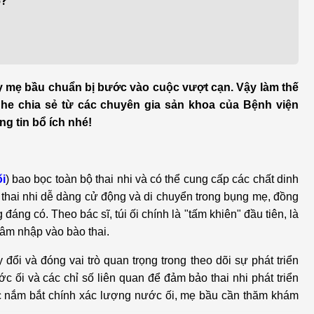
o?
h học Ung bướu
Bệnh học Tim mạch
 bướu
Tim mạch
 - Tiết niệu
Ngoại khoa
ấy mẹ bầu chuẩn bị bước vào cuộc vượt cạn. Vậy làm thế
lý trị liệu - Phục hồi
Tâm lý và sức khỏe tâm
ghe chia sẻ từ các chuyên gia sản khoa của Bệnh viện
c năng
thần
g tin bổ ích nhé!
n thương chỉnh hình
Nam học
i
) bao bọc toàn bộ thai nhi và có thể cung cấp các chất dinh
để thai nhi dễ dàng cử động và di chuyển trong bụng mẹ, đồng
ng có. Theo bác sĩ, túi ối chính là "tấm khiên" đầu tiên, là
xâm nhập vào bào thai.
 đổi và đóng vai trò quan trọng trong theo dõi sự phát triển
c ối và các chỉ số liên quan để đảm bảo thai nhi phát triển
ệc nắm bắt chính xác lượng nước ối, mẹ bầu cần thăm khám