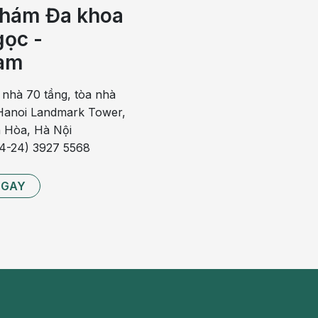
sẽ có cảm giác một dòng nước chảy ra nhanh và mạnh, đột
hám Đa khoa
hề thấy đau đớn. Một số khác, thai phụ chỉ thấy nước ối vỡ
ọc -
 chân.
am
 ràng nhất của vỡ ối là những cơn co tử cung xuất hiện
ường khá giống với các cơn gò khi chuyển dạ.
 nhà 70 tầng, tòa nhà
ữ có thể cảm thấy âm đạo ẩm ướt hơn khi nước ối đã
anoi Landmark Tower,
ơn bình thường,
hiện tượng này kéo dài vài ngày trước khi
 Hòa, Hà Nội
84-24) 3927 5568
NGAY
có thể ảnh hưởng đến thai nhi và tạo điều kiện cho vi trùng,
 khi bắt đầu quá trình sinh có thể kéo dài từ vài giờ đến vài
tố khác nhau.
inh nở sẽ diễn ra trong vòng 24 giờ tới. Tuy nhiên, nếu nước
ĩ thường can thiệp bằng cách sinh mổ để đảm bảo an toàn