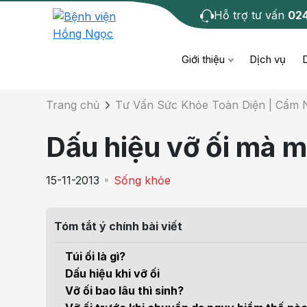
Hỗ trợ tư vấn
02
Chi tiết bài tư 
Giới thiệu
Dịch vụ
Trang chủ
Tư Vấn Sức Khỏe Toàn Diện | Cẩm
Bệnh học
Dươ
Bện
Dấu hiệu vỡ ối mà m
Cơ xương khớp
Da li
Bện
15-11-2013
Sống khỏe
Giáo dục sức khỏe
Chẩ
Bện
- M
Tóm tắt ý chính bài viết
Tiêm chủng
Răng
Bệnh
Túi ối là gì?
Tầm soát ung thư
Tai 
Dấu hiệu khi vỡ ối
Bện
Vỡ ối bao lâu thì sinh?
Điện quang can thiệp
Khá