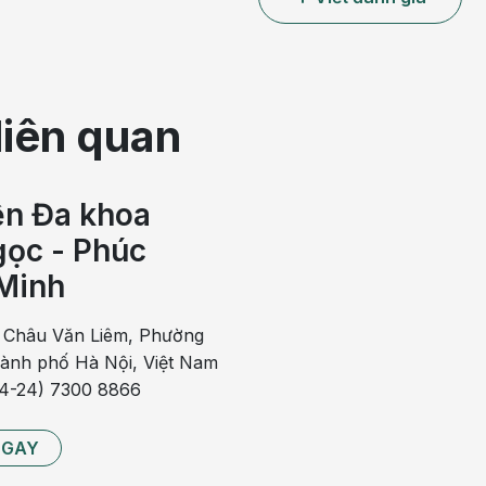
liên quan
ện Đa khoa
ọc - Phúc
Minh
o vệ em bé trước khi ra đời
inh, bà bầu có thể bị
vỡ ối
bất cứ lúc nào, và đa số bị vỡ ối
 Châu Văn Liêm, Phường
có nhiều người bị rò rỉ ối trong thời gian dài trước khi sinh
hành phố Hà Nội, Việt Nam
84-24) 7300 8866
NGAY
 của túi ối và nước tràn ra từ âm đạo khá nhiều. Cảm giác