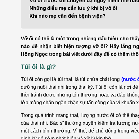
Vỡ ối trước khi chuyển dạ nguy hiểm thế nà
Bện
Những điều mẹ cần lưu ý khi bị vỡ ối
Thẩm mỹ
Ung
Khi nào mẹ cần đến bệnh viện?
Tiêu hóa - Gan - Mật
Thận
Vỡ ối có thể là một trong những dấu hiệu cho th
Nội Tiết
Vật 
nào để nhận biết hiện tượng vỡ ối? Hãy lắng n
chứ
Hồng Ngọc trong bài viết dưới đây để có thêm thôn
Cấp cứu - Hồi sức tích
Túi ối là gì?
cực
Chấ
Túi ối còn gọi là túi thai, là túi chứa chất lỏng
(nước ố
dưỡng nuôi thai nhi trong thai kỳ. Túi ối còn là nơi 
thời tránh được những tổn thương hoặc va đập không đá
lớp màng chắn ngăn chặn sự tấn công của vi khuẩn 
Trong quá trình mang thai, lượng nước ối có thể thay
của thai nhi. Bác sĩ thường xuyên kiểm tra lượng nướ
một cách bình thường. Vì thế, để chủ động trong vi
định kỳ để sớm phát hiện và xử lý kịp thời.