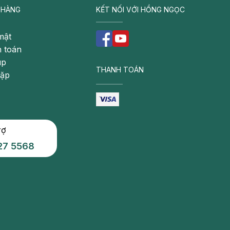
 HÀNG
KẾT NỐI VỚI HỒNG NGỌC
mật
 toán
úp
THANH TOÁN
gặp
rợ
27 5568