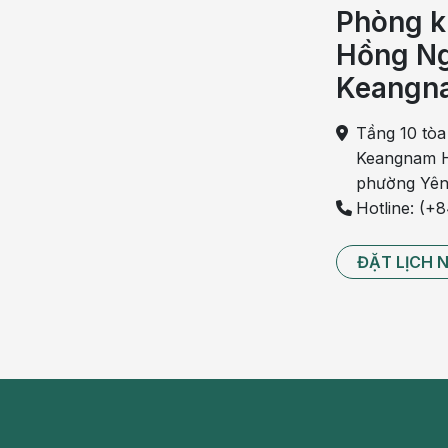
vỡ ối ở mỗi mẹ bầu không giống nhau. Có người 
Phòng k
ngột tuôn ra từ đường âm đạo nhưng chị em không 
Hồng Ng
và chảy ra thành dòng nhỏ, chầm chậm xuống dưới
Keangn
Cơn co tử cung xuất hiện liên tục:
Dấu hiệu rõ
với tần suất thường xuyên hơn, dấu hiệu này th
Tầng 10 tòa
Cảm giác ẩm ướt hoặc dính ướt:
Một số phụ n
Keangnam H
vỡ. Mẹ có thể thấy âm đạo tiết nhờn nhiều h
phường Yên
bạn thấy dấu hiệu trở dạ.
Hotline: (+
Vỡ ối bao lâu thì sinh?
ĐẶT LỊCH 
Nước ối vỡ hoặc rò rỉ đều ở bất kì thời điểm nào đều 
vi khuẩn xâm nhập. Thời gian từ khi túi ối vỡ cho đến
ngày, hoặc thậm chí cả tuần, tùy thuộc vào nhiều yếu 
Ở những sản phụ đã đủ 37 tuần thai trở lên thì việc s
ối vỡ mà mẹ vẫn không thể sinh thường, các bác s
tuyệt đối cho thai nhi.