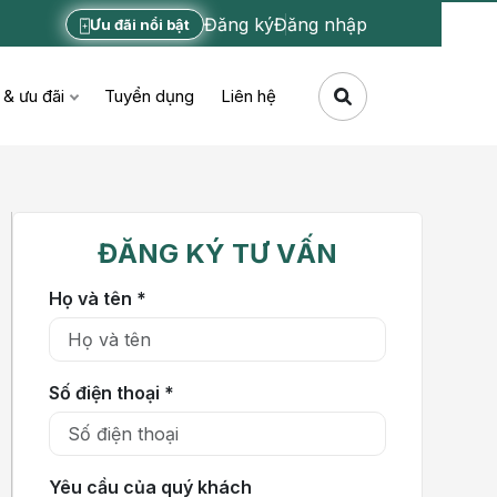
Đăng ký
Đăng nhập
Ưu đãi nổi bật
 & ưu đãi
Tuyển dụng
Liên hệ
ĐĂNG KÝ TƯ VẤN
Họ và tên *
Số điện thoại *
Yêu cầu của quý khách