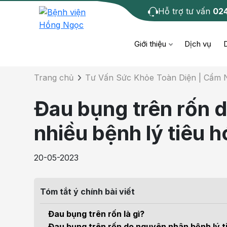
Hỗ trợ tư vấn
02
Chi tiết bài tư 
Giới thiệu
Dịch vụ
Trang chủ
Tư Vấn Sức Khỏe Toàn Diện | Cẩm
Bệnh học
Dươ
Bện
Đau bụng trên rốn 
Cơ xương khớp
Da li
Bện
nhiều bệnh lý tiêu 
Giáo dục sức khỏe
Chẩ
Bện
20-05-2023
- M
Tiêm chủng
Răng
Bệnh
Tóm tắt ý chính bài viết
Tầm soát ung thư
Tai 
Bện
Đau bụng trên rốn là gì?
Điện quang can thiệp
Khá
Đau bụng trên rốn do nguyên nhân bệnh lý t