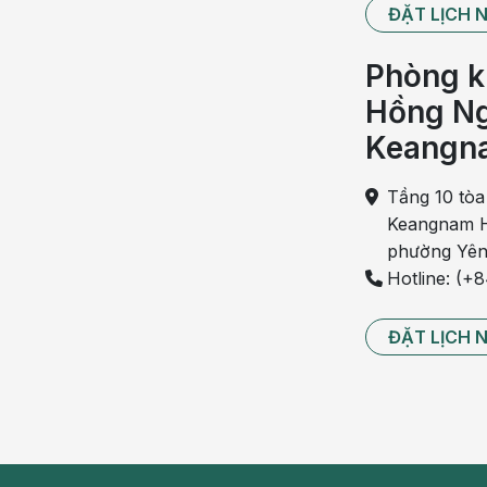
ĐẶT LỊCH 
Chướng hơi
Là tình trạng trong đường tiêu hóa có nhiều khí
Phòng k
đường miệng khi ợ hơi hoặc qua đường hậu môn kh
Hồng Ng
Các dấu hiệu thường gặp phải do chướng hơi gây 
Keangn
- Đau bụng theo từng đợt
Tầng 10 tòa
Keangnam H
- Căng, tức ở bụng
phường Yên
- Cảm thấy có gì đó di chuyển bên trong dạ dày
Hotline: (+
- Ợ hoặc xì hơi
ĐẶT LỊCH 
- Tiêu chảy hoặc táo bón
Trong trường hợp bị nhiễm trùng, virus, tiêu c
những cơn đau bụng dữ dội.
Đau bụng trên rốn do chướng hơi thường không n