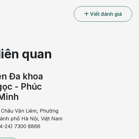
Viết đánh giá
liên quan
ện Đa khoa
ọc - Phúc
Minh
 cảnh báo nhiều bệnh lý tiêu hóa nguy hiểm
 Châu Văn Liêm, Phường
 lý tiêu hóa
hành phố Hà Nội, Việt Nam
ứng khác như ợ hơi, ợ nóng, buồn nôn, nôn, mệt mỏi,
84-24) 7300 8866
hể đang gặp phải các vấn đề tiêu hoá: