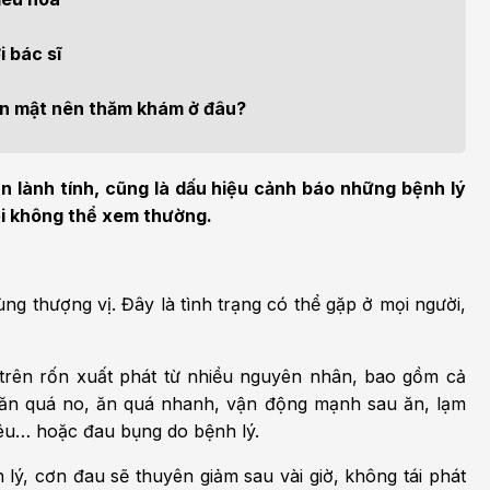
h học Ung bướu
Bệnh học Tim mạch
 bướu
Tim mạch
 bác sĩ
 - Tiết niệu
Ngoại khoa
gan mật nên thăm khám ở đâu?
lý trị liệu - Phục hồi
Tâm lý và sức khỏe tâm
c năng
thần
 lành tính, cũng là dấu hiệu cảnh báo những bệnh lý
ối không thể xem thường.
n thương chỉnh hình
Nam học
ng thượng vị. Đây là tình trạng có thể gặp ở mọi người,
 trên rốn xuất phát từ nhiều nguyên nhân, bao gồm cả
 ăn quá no, ăn quá nhanh, vận động mạnh sau ăn, lạm
iêu… hoặc đau bụng do bệnh lý.
lý, cơn đau sẽ thuyên giảm sau vài giờ, không tái phát