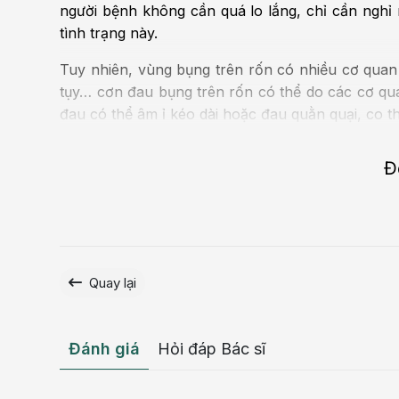
người bệnh không cần quá lo lắng, chỉ cần nghỉ 
tình trạng này.
Tuy nhiên, vùng bụng trên rốn có nhiều cơ quan q
tụy… cơn đau bụng trên rốn có thể do các cơ qu
đau có thể âm ỉ kéo dài hoặc đau quằn quại, co t
Đ
Quay lại
Đánh giá
Hỏi đáp Bác sĩ