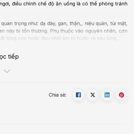
ngơi, điều chỉnh chế độ ăn uống là có thể phòng tránh
uan trọng như: dạ dày, gan, thận,, niệu quản, túi mật,
an này bị tổn thương. Phụ thuộc vào nguyên nhân, cơn
hắt từng cơn hoặc đau nhói lan từ trước ra sau lưng…
ọc tiếp
Chia sẻ: