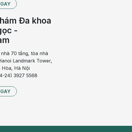
NGAY
 hơn bình thường, khí có thể thoát ra khỏi cơ thể bằng
hám Đa khoa
i xì hơi.
ọc -
ra, bao gồm:
am
 nhà 70 tầng, tòa nhà
anoi Landmark Tower,
 Hòa, Hà Nội
84-24) 3927 5568
NGAY
hảy hay táo bón, người bệnh có thể sẽ phải chịu đựng
ghiêm trọng, có thể tự thuyên giảm trong vài giờ sau