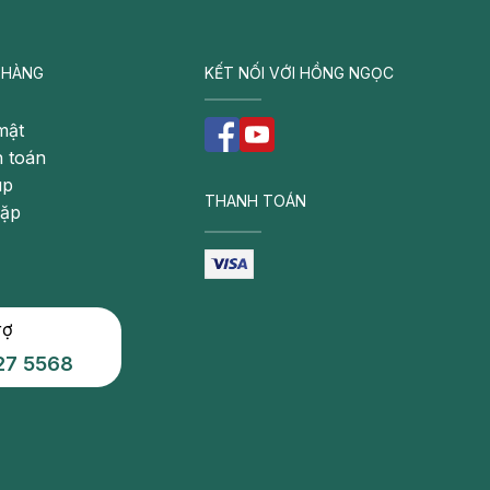
 HÀNG
KẾT NỐI VỚI HỒNG NGỌC
mật
 toán
úp
THANH TOÁN
gặp
rợ
27 5568