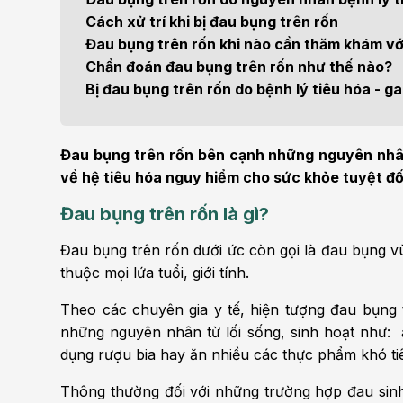
Bện
Cách xử trí khi bị đau bụng trên rốn
Thẩm mỹ
Ung
Đau bụng trên rốn khi nào cần thăm khám với
Chẩn đoán đau bụng trên rốn như thế nào?
Tiêu hóa - Gan - Mật
Thận
Bị đau bụng trên rốn do bệnh lý tiêu hóa - 
Nội Tiết
Vật 
chứ
Đau bụng trên rốn bên cạnh những nguyên nhân
Cấp cứu - Hồi sức tích
về hệ tiêu hóa nguy hiểm cho sức khỏe tuyệt đ
cực
Chấ
Đau bụng trên rốn là gì?
Đau bụng trên rốn dưới ức còn gọi là đau bụng vù
thuộc mọi lứa tuổi, giới tính.
Theo các chuyên gia y tế, hiện tượng đau bụng
những nguyên nhân từ lối sống, sinh hoạt như:
dụng rượu bia hay ăn nhiều các thực phẩm khó t
Thông thường đối với những trường hợp đau sinh 