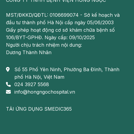
CÔNG TY TNHH BỆNH VIỆN HỒNG NGỌC
súp, cháo. Để tránh mất nước trong quá trình nội soi,
MST/ĐKKD/QĐTL: 0106699074 - Sở kế hoạch và
người bệnh nên uống nhiều nước, tuyệt đối không uống
đầu tư thành phố Hà Nội cấp ngày 05/06/2003
những loại thức uống có màu xanh, đỏ, tím vì có thể làm
Giấy phép hoạt động cơ sở khám chữa bệnh số
đại tràng bị tối, khó quan sát tổn thương.
106/BYT-GPHĐ. Ngày cấp: 09/10/2025
Chuẩn bị uống thuốc làm sạch đại tràng sau khi ăn chiều
Người chịu trách nhiệm nội dung:
2 tiếng (tầm 6 - 7h tối)
Dương Thành Nhân
Đêm trước khi nội soi
Số 55 Phố Yên Ninh, Phường Ba Đình, Thành
Là thời điểm bạn uống thuốc nhuận tràng mạnh và sẽ đi
phố Hà Nội, Việt Nam
đại tiện liên tục vì vậy người bệnh nên ở nhà nghỉ ngơi
024 3927 5568
sớm, chuẩn bị tâm lý thoải mái, tránh lo lắng, căng thẳng
info@hongngochospital.vn
2 tiếng trước khi nội soi
TẢI ỨNG DỤNG SMEDIC365
Đây là thời điểm rất quan trọng nên 2 tiếng trước khi làm
thủ thuật, người bệnh được chỉ định không ăn, uống bất
kể thứ gì, kể cả nước lọc để tránh tình trạng người bệnh