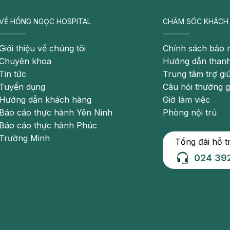
ệnh chốc đầu ở trẻ em.
VỀ HỒNG NGỌC HOSPITAL
CHĂM SÓC KHÁCH
 hiện bọng nước to, sâu và có nhiều mủ. Còn chốc đầu
Giới thiệu về chúng tôi
Chính sách bảo 
nh chốc đầu ở trẻ em thì triệu chứng bệnh sẽ xuất hiện
Chuyên khoa
Hướng dẫn thanh
mụn mủ không bọng nước.
Tin tức
Trung tâm trợ gi
Tuyển dụng
Câu hỏi thường 
ận lợi cho vi khuẩn sinh sôi phát triển như khí hậu thời
Hướng dẫn khách hàng
Giờ làm việc
t chật chội…
Báo cáo thực hành Yên Ninh
Phòng nội trú
Báo cáo thực hành Phúc
Trường Minh
Tổng đài hỗ t
sảy cho bé hiệu quả
024 39
iết cho cha mẹ
 trẻ em