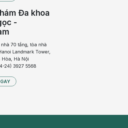
g vảy sau khi xẹp hết bọng nước
hám Đa khoa
ọc -
ẫn xuất hiện các mụn mủ. Tuy nhiên, các mụn mủ này
am
không thấy có bọng nước.
 nhà 70 tầng, tòa nhà
 da, có thể có vảy da màu vàng mật ong, bao quanh có
anoi Landmark Tower,
tổn thương li ti.
 Hòa, Hà Nội
iến chứng nghiêm trọng khác sẽ khỏi sau 2 – 3 tuần.
84-24) 3927 5568
h để tránh các biến chứng nghiêm trọng như:
NGAY
nh trạng chốc nặng),…
êm cầu thận cấp, hiếm hơn có thể gặp viêm màng não,