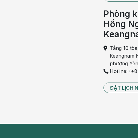
Chốc đầu ở trẻ em sẽ đón
Phòng k
Chốc đầu ở trẻ em không có bọng nước
Hồng Ng
Trẻ bị chốc không có bọng nước trên da đầu v
Keangn
nhanh chóng tróc mủ, có dịch ẩm ướt tiết ra và 
Tầng 10 tòa
Vết tổn thương có bờ trông giống như bệnh nấm
Keangnam H
một quầng đỏ. Đôi khi xung quanh vết chốc có các 
phường Yên
Chốc đầu không có bọng nước nếu không có các b
Hotline: (+
Bệnh chốc đầu ở trẻ em cần được xử lý đúng các
ĐẶT LỊCH 
Biến chứng tại chỗ: Chàm hóa da, chốc loét (tì
Biến chứng toàn thân: Nhiễm trùng huyết, vi
viêm hạch,…
Nguyên nhân chốc đầu ở trẻ em