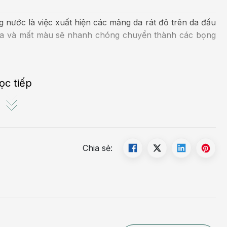
 nước là việc xuất hiện các mảng da rát đỏ trên da đầu
 ra và mất màu sẽ nhanh chóng chuyển thành các bọng
quầng đỏ và dập vỡ sau vài giờ hoặc vài ngày, sau đó
bết dính, khó chịu.
ọc tiếp
ược việc gãi vào vết chốc dẫn tới tình trạng nặng nề
gày và không để lại sẹo, đôi khi chỉ bị thâm nhẹ sau đó
Chia sẻ: