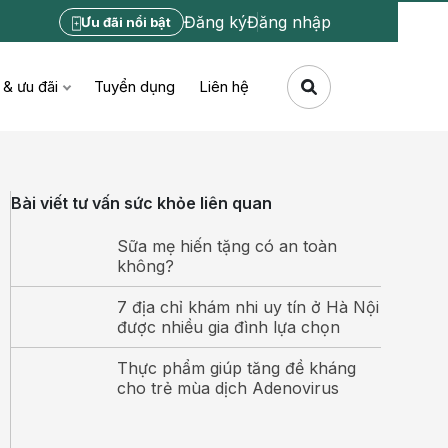
Đăng ký
Đăng nhập
Ưu đãi nổi bật
 & ưu đãi
Tuyển dụng
Liên hệ
Bài viết tư vấn sức khỏe liên quan
Sữa mẹ hiến tặng có an toàn
không?
7 địa chỉ khám nhi uy tín ở Hà Nội
được nhiều gia đình lựa chọn
Thực phẩm giúp tăng đề kháng
cho trẻ mùa dịch Adenovirus