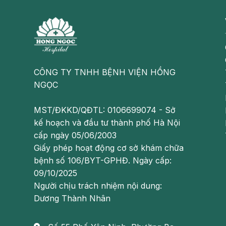
Da đầu bị tụ cầu, liên cầu tấn công sẽ gây nên b
Chốc đầu có bọng nước do tụ cầu gây ra, xuất
không có bọng nước do liên cầu gây ra.
Nếu cả tụ cầu và liên cầu cùng kết hợp gây bệ
trên phạm vi rộng, gồm cả bọng nước và các 
CÔNG TY TNHH BỆNH VIỆN HỒNG
NGỌC
Ngoài ra, còn có các yếu tố khác tạo điều kiện thu
tiết nóng ẩm, nhiệt độ cao, vệ sinh kém, sinh hoạ
MST/ĐKKD/QĐTL: 0106699074 - Sở
kế hoạch và đầu tư thành phố Hà Nội
Có thể bạn quan tâm:
cấp ngày 05/06/2003
Rôm sảy có tự hết không? Cách chữa rôm 
Giấy phép hoạt động cơ sở khám chữa
Thủy đậu lây qua đường nào?
bệnh số 106/BYT-GPHĐ. Ngày cấp:
09/10/2025
Biểu hiện sốt phát ban ở trẻ: Cách nhận b
Người chịu trách nhiệm nội dung:
Dương Thành Nhân
Nguyên tắc xử trí tình trạng chốc đầu ở