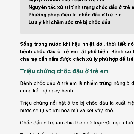
Bện
Nguyên tắc xử trí tình trạng chốc đầu ở trẻ 
Thẩm mỹ
Ung
Phương pháp điều trị chốc đầu ở trẻ em
Lưu ý khi chăm sóc trẻ bị chốc đầu
Tiêu hóa - Gan - Mật
Thận
Nội Tiết
Vật 
Sống trong nước khí hậu nhiệt đới, thời tiết n
chứ
bệnh chốc đầu ở trẻ em rất phổ biến. Bệnh có k
Cấp cứu - Hồi sức tích
cha mẹ cần nắm được cách xử lý phù hợp để trẻ
cực
Chấ
Triệu chứng chốc đầu ở trẻ em
Bệnh chốc đầu ở trẻ em là nhiễm trùng nông ở da 
cùng kết hợp gây bệnh.
Triệu chứng nổi bật ở trẻ bị chốc đầu là xuất h
nước sẽ tự vỡ khi hóa mủ và kết vảy khô.
Chốc đầu ở trẻ em chia thành 2 loại với triệu chứ