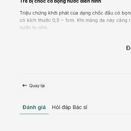
Trẻ bị chốc có bọng nước điển hình
Triệu chứng khởi phát của dạng chốc đầu có bọng
có kích thước 0,5 – 1cm. Khi mảng da này căng
nước to nhỏ.
Bọng nước có bề mặt nhăn nheo, xung quanh có 
đóng vảy tiết dịch màu vàng nâu mật ong làm tóc 
Đ
Chốc đầu khiến trẻ ngứa ngáy, không kiềm chế đ
hơn. Khi vảy bong, bên dưới là các vết trợt đỏ.
Bệnh
chốc đầu ở trẻ em
thường khỏi sau 7 – 10 n
mờ dần theo thời gian.
Quay lại
Đánh giá
Hỏi đáp Bác sĩ