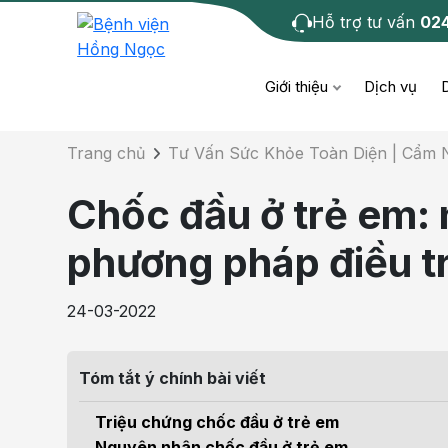
Hỗ trợ tư vấn
02
Chi tiết bài tư 
Giới thiệu
Dịch vụ
Trang chủ
Tư Vấn Sức Khỏe Toàn Diện | Cẩm
Bệnh học
Dươ
Bện
Chốc đầu ở trẻ em: 
Cơ xương khớp
Da li
Bện
phương pháp điều tr
Giáo dục sức khỏe
Chẩ
Bện
24-03-2022
- M
Tiêm chủng
Răng
Bệnh
Tóm tắt ý chính bài viết
Tầm soát ung thư
Tai 
Bện
Triệu chứng chốc đầu ở trẻ em
Điện quang can thiệp
Khá
Nguyên nhân chốc đầu ở trẻ em