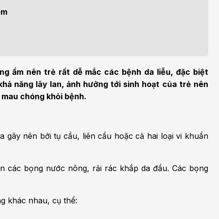
h học Ung bướu
Bệnh học Tim mạch
em
 bướu
Tim mạch
 - Tiết niệu
Ngoại khoa
lý trị liệu - Phục hồi
Tâm lý và sức khỏe tâm
óng ẩm nên trẻ rất dễ mắc các bệnh da liễu, đặc biệt
c năng
thần
hả năng lây lan, ảnh hưởng tới sinh hoạt của trẻ nên
 mau chóng khỏi bệnh.
n thương chỉnh hình
Nam học
gây nên bởi tụ cầu, liên cầu hoặc cả hai loại vi khuẩn
iện các bọng nước nông, rải rác khắp da đầu. Các bọng
ng khác nhau, cụ thể: