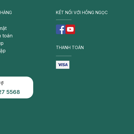
 HÀNG
KẾT NỐI VỚI HỒNG NGỌC
mật
 toán
úp
THANH TOÁN
gặp
rợ
27 5568