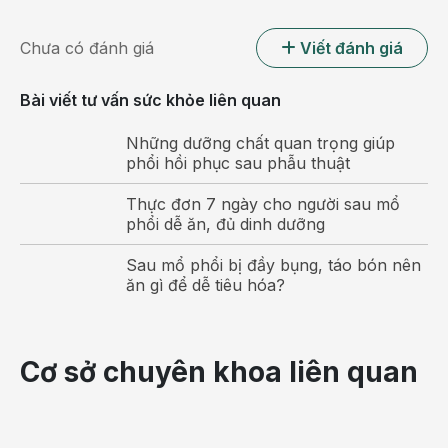
Chưa có đánh giá
Viết đánh giá
Bài viết tư vấn sức khỏe liên quan
Những dưỡng chất quan trọng giúp
phổi hồi phục sau phẫu thuật
Thực đơn 7 ngày cho người sau mổ
phổi dễ ăn, đủ dinh dưỡng
Lưu ý chăm sóc bà bầu khi bị sốt từ 38.5 độ trở lên
cần phải hạ sốt ngay
Sau mổ phổi bị đầy bụng, táo bón nên
ăn gì để dễ tiêu hóa?
Nguyên nhân nào khiến bà bầu bị sốt?
Để việc
chăm sóc bà bầu bị sốt
đem lại hiệu quả,
trước tiên cần tìm ra nguyên nhân của cơn sốt để có
Cơ sở chuyên khoa liên quan
cách khắc phục chính xác. Bà bầu bị sốt có rất
nhiều nguyên nhân khác nhau và chủ yếu là do tác
động của môi trường bên ngoài.