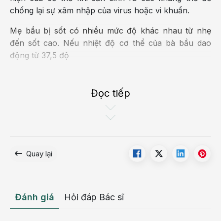
chống lại sự xâm nhập của virus hoặc vi khuẩn.
Mẹ bầu bị sốt có nhiều mức độ khác nhau từ nhẹ
đến sốt cao. Nếu nhiệt độ cơ thể của bà bầu dao
động từ 37,5 độ
C – 38 độ
Đọc tiếp
C thì được xem là sốt nhẹ và ít ảnh hưởng đến sức
khỏe của thai nhi.
Tuy nhiên, nếu nhiệt độ cơ thể cao từ 38,5 độ C trở
lên thì được cho là sốt cao. Mẹ cần phải nhanh
chóng hạ sốt. Nếu tình trạng sốt cao kéo dài không
Quay lại
giảm thì cần đưa đến các cơ sở y tế để được kiểm tra
và điều trị.
Đánh giá
Hỏi đáp Bác sĩ