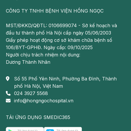
CÔNG TY TNHH BỆNH VIỆN HỒNG NGỌC
MST/ĐKKD/QĐTL: 0106699074 - Sở kế hoạch và
đầu tư thành phố Hà Nội cấp ngày 05/06/2003
Giấy phép hoạt động cơ sở khám chữa bệnh số
106/BYT-GPHĐ. Ngày cấp: 09/10/2025
Người chịu trách nhiệm nội dung:
Dương Thành Nhân
Bị sốt khi mang thai 3 tháng giữa thường an toàn hơn,
ít ảnh hưởng tới thai nhi.
Số 55 Phố Yên Ninh, Phường Ba Đình, Thành
Bị sốt khi mang thai 3 tháng cuối
phố Hà Nội, Việt Nam
024 3927 5568
Giai đoạn này mức độ nguy hiểm khi bà bầu bị sốt sẽ
info@hongngochospital.vn
giảm đáng kể. N
ếu hạ sốt nhanh chóng sẽ không ảnh hưởng đến sức
TẢI ỨNG DỤNG SMEDIC365
khỏe của bé.