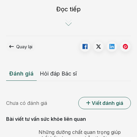
chlorogenic, tinh dầu.
Đọc tiếp
Theo y học cổ truyền, cúc tần có vị đắng, cay,
thơm, tính ấm. Công dụng tán phong hàn, lợi tiểu,
tiêu độc, tiêu ứ, tiêu đờm, sát trùng, làm ăn ngon
miệng, giúp tiêu hoá. Thường dùng chữa cảm sốt
Quay lại
không ra mồ hôi, nhức đầu, thấp khớp, đau lưng,
nhức xương, chấn thương,…
Đánh giá
Hỏi đáp Bác sĩ
Chưa có đánh giá
Viết đánh giá
Bài viết tư vấn sức khỏe liên quan
Những dưỡng chất quan trọng giúp