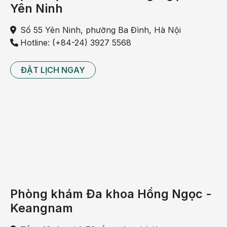
Yên Ninh
Số 55 Yên Ninh, phường Ba Đình, Hà Nội
Hotline: (+84-24) 3927 5568
ĐẶT LỊCH NGAY
Cây cúc tần có rất nhiều lợi ích cho sức khỏe
Chữa chấn thương bầm tím: Lấy một nắm lá cúc tần
rửa sạch, giã nát nhuyễn đắp vào chỗ bầm tím sẽ
mau lành.
Phòng khám Đa khoa Hồng Ngọc -
Keangnam
Những thông tin cung cấp trong bài viết của Bệnh
viện Đa khoa Hồng Ngọc chỉ có tính chất tham khảo,