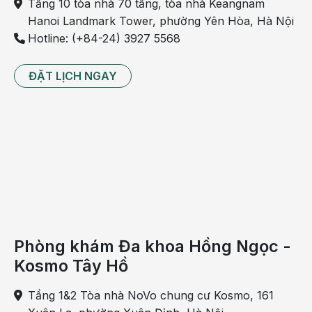
Tầng 10 tòa nhà 70 tầng, tòa nhà Keangnam
không thay thế cho việc chẩn đoán hoặc điều trị y
Hanoi Landmark Tower, phường Yên Hòa, Hà Nội
khoa.
Hotline: (+84-24) 3927 5568
Hy vọng bài viết trên đây phần nào cung cấp những
thông tin cần tin cần thiết về vấn đề bạn đọc đang
ĐẶT LỊCH NGAY
quan tâm.
Theo dõi fanpage của Bệnh viện Đa khoa Hồng
Ngọc để biết thêm thông tin bổ ích khác:
https://www.facebook.com/BenhvienHongNgoc/
Phòng khám Đa khoa Hồng Ngọc -
Kosmo Tây Hồ
Tầng 1&2 Tòa nhà NoVo chung cư Kosmo, 161