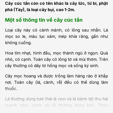
Cây cúc tần còn có tên khác là cây lức, từ bi, phật
phà (Tày), là loại cây bụi, cao 1-2m.
Một số thông tin về cây cúc tần
Loại cây này có cành mảnh, có lông sau nhẵn. Lá
mọc so le, màu lục xám, mép khía răng, gần như
không cuống.
Hoa tím nhạt, hình đầu, mọc thành ngù ở ngọn. Quả
nhỏ, có cạnh. Toàn cây có lông tơ và mùi thơm. Trên
cây thường có dây tơ hồng mọc và sống ký sinh.
Cây mọc hoang và được trồng làm hàng rào ở khắp
nơi. Toàn cây (lá, cành, rễ) đều có thể dùng làm
thuốc.
Lá thường dùng tươi (hái lá non và lá bánh tẻ) thu hái
quanh năm, cành và rễ thường dùng khô. Theo
nghiên cứu lá chứa 2,9% protein. Toàn cây có acid