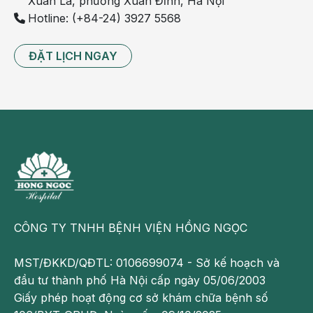
Xuân La, phường Xuân Đỉnh, Hà Nội
Hotline: (+84-24) 3927 5568
ĐẶT LỊCH NGAY
CÔNG TY TNHH BỆNH VIỆN HỒNG NGỌC
MST/ĐKKD/QĐTL: 0106699074 - Sở kế hoạch và
đầu tư thành phố Hà Nội cấp ngày 05/06/2003
Giấy phép hoạt động cơ sở khám chữa bệnh số