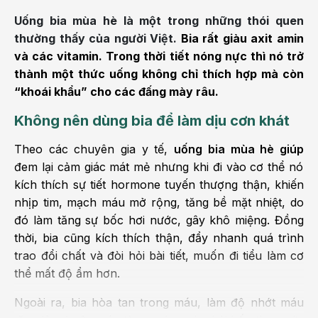
Uống bia mùa hè là một trong những thói quen
thường thấy của người Việt.
Bia rất giàu axit amin
và các vitamin. Trong thời tiết nóng nực thì nó trở
thành một thức uống không chỉ thích hợp mà còn
“khoái khẩu” cho các đấng mày râu.
Không nên dùng bia để làm dịu cơn khát
Theo các chuyên gia y tế,
uống bia mùa hè giúp
đem lại cảm giác mát mẻ nhưng khi đi vào cơ thể nó
kích thích sự tiết hormone tuyến thượng thận, khiến
nhịp tim, mạch máu mở rộng, tăng bề mặt nhiệt, do
đó làm tăng sự bốc hơi nước, gây khô miệng. Đồng
thời, bia cũng kích thích thận, đẩy nhanh quá trình
trao đổi chất và đòi hỏi bài tiết, muốn đi tiểu làm cơ
thể mất độ ẩm hơn.
Ngoài ra, bia hòa tan trong máu, làm độ nhớt máu