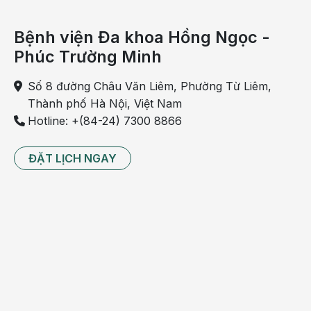
Bệnh viện Đa khoa Hồng Ngọc -
Phúc Trường Minh
Số 8 đường Châu Văn Liêm, Phường Từ Liêm,
Thành phố Hà Nội, Việt Nam
Hotline: +(84-24) 7300 8866
Người béo không nên uống bia tươi
ĐẶT LỊCH NGAY
Bia tươi là là loại bia phải thông qua màng lọc thanh
trùng để tẩy trừ vi khuẩn và tạp chất, sau đó đóng
vào bình không vi khuẩn.Loại bia này giữ lại được
các enzyme hoạt động, chứa các axit amin và
protein hòa tan phong phú hơn, và do đó nó có xu
hướng phổ biến hơn so với bia nấu chín. Nhưng nên
chú ý những người béo không thích hợp để uống bia
tươi.