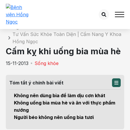
Chi tiết bài tư vấn
Trang chủ
Tư Vấn Sức Khỏe Toàn Diện | Cẩm Nang Y Khoa
Hồng Ngọc
Cấm kỵ khi uống bia mùa hè
15-11-2013
Sống khỏe
Tóm tắt ý chính bài viết
Không nên dùng bia để làm dịu cơn khát
Không uống bia mùa hè và ăn với thực phẩm
nướng
Người béo không nên uống bia tươi