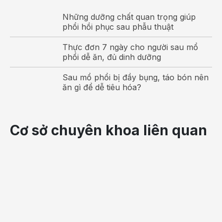
Những dưỡng chất quan trọng giúp
phổi hồi phục sau phẫu thuật
Thực đơn 7 ngày cho người sau mổ
phổi dễ ăn, đủ dinh dưỡng
Sau mổ phổi bị đầy bụng, táo bón nên
ăn gì để dễ tiêu hóa?
Polyp mũi có dạng tròn, giống nang nhỏ, nằm bên trong
Cơ sở chuyên khoa liên quan
mũi
Polyp mới sẽ tiến triển theo các giai đoạn khác nhau:
- Giai đoạn 1: Giai đoạn khởi phát, polyp mũi mới hình
thành, còn nhỏ, nằm gọn trong khe giữa mũi, không nhận
biết được qua mắt thường, chỉ phát hiện thông qua nội
soi mũi;