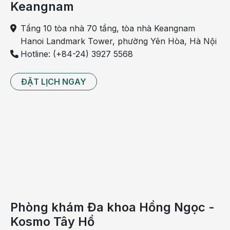
Keangnam
giữa, làm chức năng nghe của tai bị giảm sút;
- Viêm xoang: Gây viêm xoang cấp hoặc mạn tính;
Tầng 10 tòa nhà 70 tầng, tòa nhà Keangnam
Hanoi Landmark Tower, phường Yên Hòa, Hà Nội
- Thay đổi cấu trúc gương mặt: Polyp mũi quá lớn làm
Hotline: (+84-24) 3927 5568
khoảng cách giữa hai mắt cách xa nhau hoặc gây ra
chứng song thị (nhìn một thành hai). Đây là biến chứng
ĐẶT LỊCH NGAY
hay gặp ở những bệnh nhân mắc xơ nang phổi.
Có thể bạn quan tâm:
Cách điều trị polyp mũi
5 bệnh về mũi phổ biến
Coi chừng u xơ vòm mũi họng
Phòng khám Đa khoa Hồng Ngọc -
Kosmo Tây Hồ