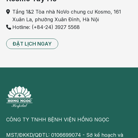
có tâm trạng lo lắng, căng thẳng, nghiêm trọng hơn
Tầng 1&2 Tòa nhà NoVo chung cư Kosmo, 161
là mắc chứng trầm cảm sau sinh dẫn đến
tình trạng
Xuân La, phường Xuân Đỉnh, Hà Nội
mất sữa
, sữa không về, ít sữa.
Hotline: (+84-24) 3927 5568
Có thể hiểu tâm lý của người mẹ ảnh hưởng trực tiếp
đến lượng sữa cho con. Vì vậy, bên cạnh việc ăn
ĐẶT LỊCH NGAY
uống đủ chất, nghỉ ngơi điều độ thì giữu tinh thần lạc
quan cũng alf một cách kích sữa hiệu quả, giúp
sữa
mẹ về nhiều
nhanh chóng.
CÔNG TY TNHH BỆNH VIỆN HỒNG NGỌC
MST/ĐKKD/QĐTL: 0106699074 - Sở kế hoạch và