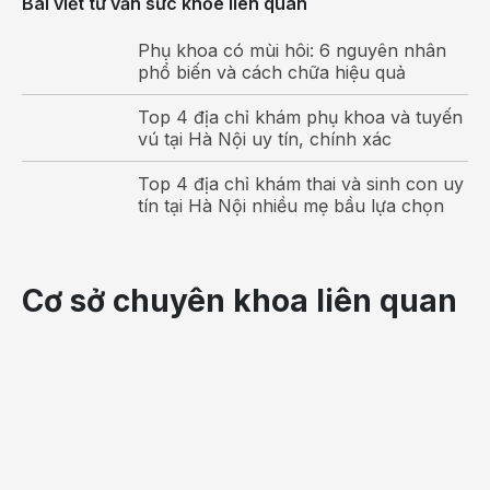
khích.
Bài viết tư vấn sức khỏe liên quan
Để số lượng sữa tiết ra nhiều, mẹ cần cho trẻ bú
Phụ khoa có mùi hôi: 6 nguyên nhân
theo cữ cố định, cứ cách khoảng 2 – 3 giờ cho trẻ bú
phổ biến và cách chữa hiệu quả
một lần. Với những trẻ trên 3 tháng mẹ có thể giãn
Top 4 địa chỉ khám phụ khoa và tuyến
các cữ bú lên khoảng 3 - 4 tiếng/ lần.
vú tại Hà Nội uy tín, chính xác
Những phụ nữ
nuôi con bằng sữa mẹ
cũng cần nắm
Top 4 địa chỉ khám thai và sinh con uy
vững cách cho trẻ sơ sinh bú đúng cách để trẻ có
tín tại Hà Nội nhiều mẹ bầu lựa chọn
thể tận hưởng nguồn sữa dồi dào nhất. Đồng thời mẹ
hãy lưu ý không nên luân phiên các bên ngực cho
trẻ bú mà hãy để trẻ bú hết bầu sữa bên này rồi
Cơ sở chuyên khoa liên quan
chuyển sang bầu sữa bên kia.