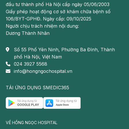
đầu tư thành phố Hà Nội cấp ngày 05/06/2003
Giấy phép hoạt động cơ sở khám chữa bệnh số
106/BYT-GPHĐ. Ngày cấp: 09/10/2025
Người chịu trách nhiệm nội dung:
Tâm lý thoải mái quyết định số lượng sữa mẹ tạo ra
Dương Thành Nhân
Cách kích sữa sử dụng máy hút sữa
Số 55 Phố Yên Ninh, Phường Ba Đình, Thành
Sử dụng máy hút sữa là một trong những
cách kích
phố Hà Nội, Việt Nam
sữa
hiện đại được rất nhiều mẹ sau sinh áp dụng để
024 3927 5568
sữa về nhiều. Việc vắt sữa còn có thể giúp mẹ bảo
info@hongngochospital.vn
quản, lưu trữ sữa cho lần dùng tiếp theo của bé nếu
không ở gần mẹ.
TẢI ỨNG DỤNG SMEDIC365
Máy hút sữa sẽ tăng khả năng co bóp bầu ngực, từ
đó làm gia tăng hormone oxytocin giúp kích thích
tuyến sữa, để sữa tiết ra nhanh hơn, nhiều hơn và
đều hơn.
VỀ HỒNG NGỌC HOSPITAL
Tuy nhiên các bác sĩ khuyến cáo, mẹ sau sinh không