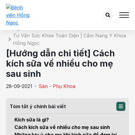
Chi tiết bài tư vấn
Trang chủ
Tư Vấn Sức Khỏe Toàn Diện | Cẩm Nang Y Khoa
Hồng Ngọc
[Hướng dẫn chi tiết] Cách
kích sữa về nhiều cho mẹ
sau sinh
28-09-2021
Sản - Phụ Khoa
Tóm tắt ý chính bài viết
Kích sữa là gì?
Cách kích sữa về nhiều cho mẹ sau sinh
Những lưu ý cho mẹ khi kích sữa để đem lại