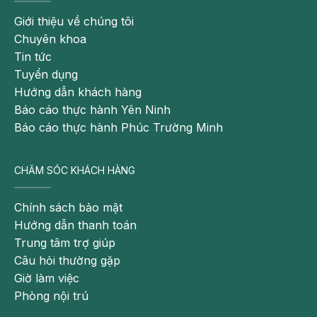
nên lạm dụng
máy hút sữa
vì có thể khiến trẻ bỏ thói
Giới thiệu về chúng tôi
quen bú mẹ trực tiếp, quên cách ti mẹ. Thêm vào đó,
Chuyên khoa
với những máy hút sữa kém chất lượng có thể làm
Tin tức
ngực và vú mẹ sẽ bị tổn thương bởi chế độ hút sữa
Tuyển dụng
không phù hợp. Ngoài ra, máy hút sữa nếu không
Hướng dẫn khách hàng
được vệ sinh sạch sẽ có thể bị nhiễm khuẩn, tăng
Báo cáo thực hành Yên Ninh
nguy cơ sữa nhiễm khuẩn gây bệnh cho trẻ.
Báo cáo thực hành Phúc Trường Minh
CHĂM SÓC KHÁCH HÀNG
Chính sách bảo mật
Hướng dẫn thanh toán
Trung tâm trợ giúp
Câu hỏi thường gặp
Giờ làm việc
Phòng nội trú