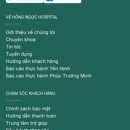
VỀ HỒNG NGỌC HOSPITAL
Giới thiệu về chúng tôi
Chuyên khoa
Tin tức
Phẫu thuật điều trị viêm bao gân
Tuyển dụng
Nếu có điều kiện, hãy đến những bệnh viện hoặc
Hướng dẫn khách hàng
phòng khám chuyên môn để được hướng dẫn những
Báo cáo thực hành Yên Ninh
bài tập vật lý trị liệu chuyên khoa sẽ giúp hỗ trợ hồi
Báo cáo thực hành Phúc Trường Minh
phục bệnh nhanh hơn.
CHĂM SÓC KHÁCH HÀNG
Hiện nay,
Khoa Cơ xương khớp Bệnh viện Hồng
Ngọc đã triển khai phương pháp chữa viêm bao gân
bằng cách tiêm PRP. Đây là phương pháp hiện đại,
Chính sách bảo mật
được chứng minh hiệu quả và có tính an toàn cao do
Hướng dẫn thanh toán
lấy máu tự thân, quy trình khép kín, vô trùng, không
Trung tâm trợ giúp