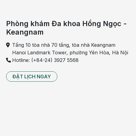
Phòng khám Đa khoa Hồng Ngọc -
Keangnam
Viêm bao gân gây đau đớn, khó vận động ở những vị
Tầng 10 tòa nhà 70 tầng, tòa nhà Keangnam
trí viêm
Hanoi Landmark Tower, phường Yên Hòa, Hà Nội
Hotline: (+84-24) 3927 5568
Ngoài ra, tình trạng viêm gân còn khiến các khớp
liên quan trở nên cứng và khó chuyển động, gân bị
hạn chế cử động hoặc bị đứt, rách. Nhiều trường
ĐẶT LỊCH NGAY
hợp bị nhiễm trùng còn có thể gây ra những vấn đề
nghiêm trọng hơn, thậm chí là tử vong nếu nhiễm
trùng nặng tại nhiều vị trí.
Do đó, nếu thấy xuất hiện những biểu hiện bất
thường ở vị trí gân, khớp, người bệnh nên đi khám
càng sớm càng tốt.