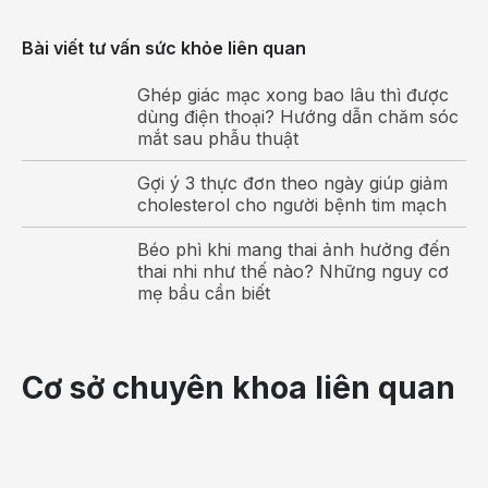
các dây thần kinh giữa bị tổn thương, với những triệu
chứng thường gặp như:
Bài viết tư vấn sức khỏe liên quan
Viêm sưng và nóng rát phần cổ tay.
Ghép giác mạc xong bao lâu thì được
dùng điện thoại? Hướng dẫn chăm sóc
Cử động cổ tay bị hạn chế.
mắt sau phẫu thuật
Rối loạn cảm giác ở ngón tay, đầu ngón tay.
Gợi ý 3 thực đơn theo ngày giúp giảm
cholesterol cho người bệnh tim mạch
Vận động mô ngón cái bị hạn chế.
Béo phì khi mang thai ảnh hưởng đến
Cơn đau tăng lên khi bê vác vật nặng, tăng về đêm
thai nhi như thế nào? Những nguy cơ
và có thể lan đến cánh tay, cổ tay, vùng vai gáy.
mẹ bầu cần biết
Có thể bạn quan tâm:
Cơ sở chuyên khoa liên quan
Hội chứng De-quervain: Nguyên nhân,
triệu chứng và cách điều trị
Chữa viêm bao gân tại Bệnh viện Đa khoa
Hồng Ngọc