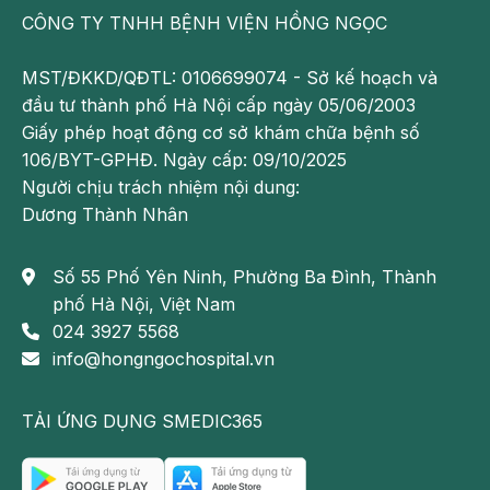
CÔNG TY TNHH BỆNH VIỆN HỒNG NGỌC
viêm giúp giảm đau hiệu quả.
Sử dụng một số thuốc kháng viêm hoặc tiêm
MST/ĐKKD/QĐTL: 0106699074 - Sở kế hoạch và
corticosteroid theo chỉ định của bác sĩ chuyên
đầu tư thành phố Hà Nội cấp ngày 05/06/2003
khoa.
Giấy phép hoạt động cơ sở khám chữa bệnh số
106/BYT-GPHĐ. Ngày cấp: 09/10/2025
Nếu phát hiện tình trạng nhiễm trùng thì cần thực
Người chịu trách nhiệm nội dung:
hiện phẫu thuật ngay để tránh hoại tử cũng như
Dương Thành Nhân
những biến chứng nguy hiểm khác.
Sau điều trị, người bệnh nên thực hiện một số bài
Số 55 Phố Yên Ninh, Phường Ba Đình, Thành
tập vận động để giúp tăng cường sức mạnh cho
phố Hà Nội, Việt Nam
gân, khớp và hạn chế nguy cơ tái phát bệnh.
024 3927 5568
info@hongngochospital.vn
TẢI ỨNG DỤNG SMEDIC365