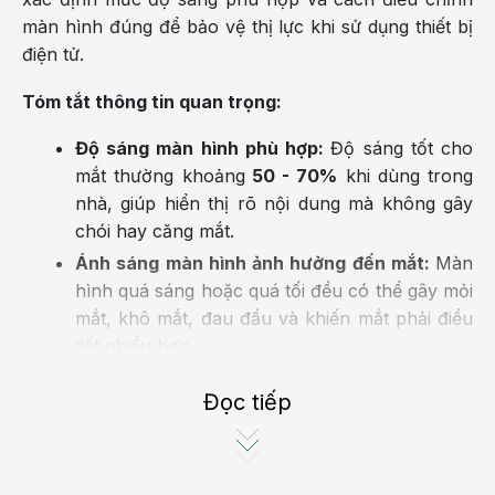
màn hình đúng để bảo vệ thị lực khi sử dụng thiết bị
điện tử.
Tóm tắt thông tin quan trọng:
Độ sáng màn hình phù hợp:
Độ sáng tốt cho
mắt thường khoảng
50 - 70%
khi dùng trong
nhà, giúp hiển thị rõ nội dung mà không gây
chói hay căng mắt.
Ánh sáng màn hình ảnh hưởng đến mắt:
Màn
hình quá sáng hoặc quá tối đều có thể gây mỏi
mắt, khô mắt, đau đầu và khiến mắt phải điều
tiết nhiều hơn.
Ánh sáng xanh ảnh hưởng đến giấc ngủ:
Đọc tiếp
Dùng điện thoại, laptop vào ban đêm có thể
làm khó ngủ và khiến mắt khó thư giãn do tiếp
xúc nhiều với ánh sáng xanh.
Cách chỉnh màn hình để bảo vệ mắt:
Nên điều