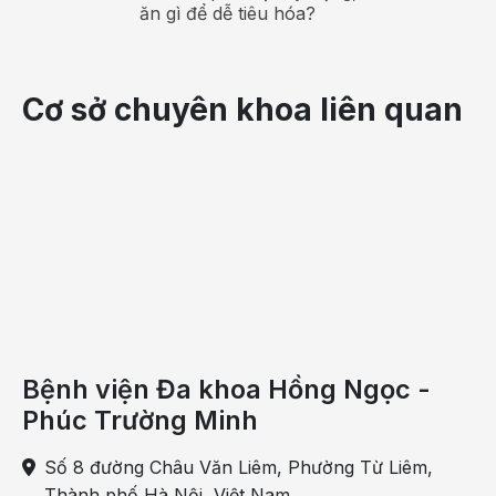
ăn gì để dễ tiêu hóa?
Hiển thị nội dung rõ ràng
Giảm áp lực điều tiết cho mắt
Hạn chế tình trạng chói màn hình
Cơ sở chuyên khoa liên quan
Giúp sử dụng lâu vẫn thoải mái hơn
Bệnh viện Đa khoa Hồng Ngọc -
Phúc Trường Minh
Độ sáng màn hình lý tưởng tốt cho mắt thường dao
Số 8 đường Châu Văn Liêm, Phường Từ Liêm,
động khoảng 100 - 150 nits
Thành phố Hà Nội, Việt Nam