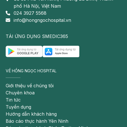
Nguyên nhân phổ biến:
Ngồi sai tư thế,
phố Hà Nội, Việt Nam
khoảng cách nhìn quá gần, ánh sáng màn
024 3927 5568
hình không phù hợp và không nghỉ mắt
info@hongngochospital.vn
thường xuyên.
Cách cải thiện:
Điều chỉnh độ sáng phù hợp,
TẢI ỨNG DỤNG SMEDIC365
áp dụng quy tắc 20-20-20 và giữ khoảng cách
với màn hình hợp lý để giảm áp lực cho mắt.
[
2
]
VỀ HỒNG NGỌC HOSPITAL
Giới thiệu về chúng tôi
Chuyên khoa
Tin tức
Tuyển dụng
Hướng dẫn khách hàng
Báo cáo thực hành Yên Ninh