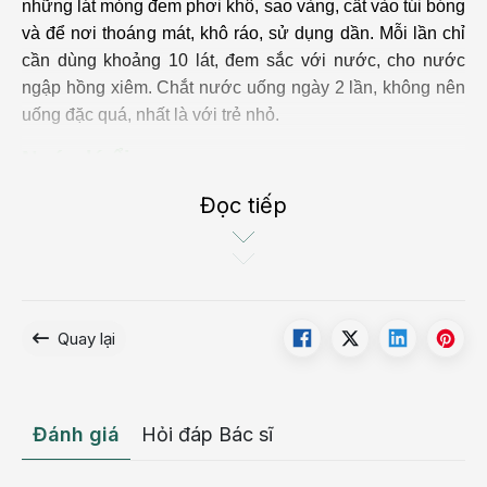
những lát mỏng đem phơi khô, sao vàng, cất vào túi bóng
và để nơi thoáng mát, khô ráo, sử dụng dần. Mỗi lần chỉ
cần dùng khoảng 10 lát, đem sắc với nước, cho nước
ngập hồng xiêm. Chắt nước uống ngày 2 lần, không nên
uống đặc quá, nhất là với trẻ nhỏ.
Nước lá ổi
Đọc tiếp
Chỉ cần chuẩn bị những nguyên liệu rất đơn giản bao
gồm lá ổi đã rửa sạch, nước và chút muối. Nấu lá ổi với
nước khoảng 30 phút cho lá ổi tiết ra rồi bỏ vào 1 chút
muối. Đem hỗn hợp này lọc bỏ bã rồi cho bé bị tiêu chảy
uống.
Quay lại
Đánh giá
Hỏi đáp Bác sĩ