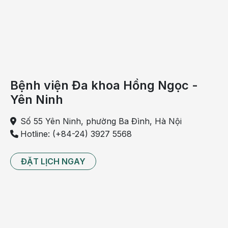
Khi đã bị tiêu chảy nhiều kèm với đau bụng, dùng rau
sam cầm tiêu chảy rất tốt. Rau sam, cỏ sữa tươi sắc
chung với nhau uống thay nước hàng ngày. Trong trường
hợp đi ngoài ra máu, bổ sung thêm cả nhọ nồi, rau má và
uống cùng nhau.
Bệnh viện Đa khoa Hồng Ngọc -
Yên Ninh
Số 55 Yên Ninh, phường Ba Đình, Hà Nội
Hotline: (+84-24) 3927 5568
ĐẶT LỊCH NGAY