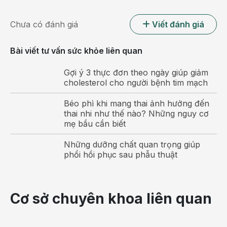
Chưa có đánh giá
Viết đánh giá
Bài viết tư vấn sức khỏe liên quan
Gợi ý 3 thực đơn theo ngày giúp giảm
Nước lá ổi là bài thuốc dân gian chữa tiêu chảy hiệu quả
cholesterol cho người bệnh tim mạch
cho trẻ
Béo phì khi mang thai ảnh hưởng đến
Gạo rang
thai nhi như thế nào? Những nguy cơ
mẹ bầu cần biết
Gạo: 10g sao vàng. Lá ngải cứu khô: 15g. Đường đỏ:
Những dưỡng chất quan trọng giúp
10g. Cho tất cả vào ấm đun rồi đổ ngập nước chờ sôi
phổi hồi phục sau phẫu thuật
mấy phút rồi nhấc xuống để hơi nguội uống hết một lần.
Mỗi ngày chỉ cần uống một lần, sau hai ngày sẽ thấy hiệu
quả.
Cơ sở chuyên khoa liên quan
Gừng tươi
100g (hoặc gừng khô 30g). Lá chè khô: 5g. Hai thứ này