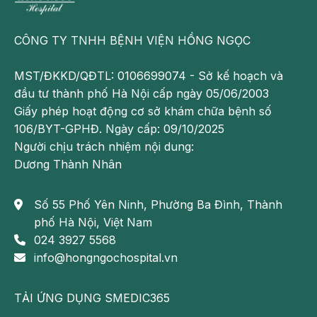
Trung tâm Tiêu hoá - Bệnh viện Đa khoa
Hồng Ngọc
CÔNG TY TNHH BỆNH VIỆN HỒNG NGỌC
Bệnh viện Đa khoa Hồng Ngọc Phúc
Trường Minh - Số 8 Châu Văn Liêm, Nam
MST/ĐKKD/QĐTL: 0106699074 - Sở kế hoạch và
Từ Liêm, Hà Nội
đầu tư thành phố Hà Nội cấp ngày 05/06/2003
Bệnh viện Đa khoa Hồng Ngọc - 55 Yên
Giấy phép hoạt động cơ sở khám chữa bệnh số
Ninh, Ba Đình, Hà Nội
106/BYT-GPHĐ. Ngày cấp: 09/10/2025
Phòng khám Hồng Ngọc Savico Long Biên
Người chịu trách nhiệm nội dung:
- Tầng 3, tòa B, Savico Megamall, 07- 09
Dương Thành Nhân
Nguyễn Văn Linh, Long Biên, Hà Nội
Số 55 Phố Yên Ninh, Phường Ba Đình, Thành
Hotline:
0911 908 856 - 0932 232 016
Email
:
phố Hà Nội, Việt Nam
khamsuckhoecanhan@hongngochospital.vn
024 3927 5568
Cập nhật nhiều thông tin hữu ích và chương
info@hongngochospital.vn
trình Ưu đãi tại:
https://www.facebook.com/trungtamtieuhoaB
TẢI ỨNG DỤNG SMEDIC365
VHongNgoc