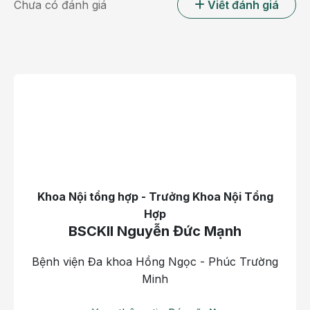
Chưa có đánh giá
Viết đánh giá
đã nhận thấy các dấu hiệu của tai biến, đột quỵ theo
dấu hiệu FAST, NIHSS 5d như: liệt nửa người phải,
giảm cảm giác nửa người phải, cơ lực ⅕,... Team đột
quỵ nhanh chóng tiến hành chụp MRI sọ não, đặt 2
đường truyền tĩnh mạch lớn, đồng thời đo huyết
động, test đường máu mao mạch cho bệnh nhân K.
Việc cấp cứu được thực hiện vô cùng khẩn trương vì
yếu tố thời gian đóng vai trò quan trọng với bệnh
nhân đột quỵ não.”
Khoa Nội tổng hợp - Trưởng Khoa Nội Tổng
Hợp
BSCKII Nguyễn Đức Mạnh
Bệnh viện Đa khoa Hồng Ngọc - Phúc Trường
Minh