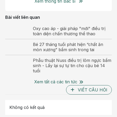
Xem thông tin Bác sĩ
Bài viết liên quan
Phần nhồi máu não giai đoạn tối cấp qua phim chụp
Oxy cao áp - giải pháp "mới" điều trị
MRI
toàn diện chấn thương thể thao
Kết quả chụp MRI cho thấy bệnh nhân bị nhồi máu
Bé 27 tháng tuổi phát hiện “chất ăn
não cấp ở vùng trán đỉnh bên trái, tắc hoàn toàn ở
mòn xương” bẩm sinh trong tai
đoạn xa. Đây là khu vực cung cấp máu thuộc động
Phẫu thuật Nuss điều trị lõm ngực bẩm
mạch não trước bên trái.
sinh - Lấy lại sự tự tin cho cậu bé 14
tuổi
Sau khi xác định rõ nguyên nhân đột quỵ là do tắc
động mạch, bệnh nhân K.S.K đã được can thiệp
Xem tất cả các tin tức
ngay tại ICU.
VIẾT CÂU HỎI
Hỏ
60 phút cấp cứu và điều trị nhồi máu não
thần tốc bằng phương pháp Tiêu sợi
Không có kết quả
huyết