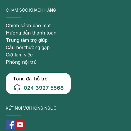
toàn.
CHĂM SÓC KHÁCH HÀNG
Chính sách bảo mật
Thông tin liên hệ:
Chuyên khoa Nội tổng hợp
- Bệnh
Hướng dẫn thanh toán
viện Đa khoa Hồng Ngọc
Trung tâm trợ giúp
Câu hỏi thường gặp
Địa chỉ:
Giờ làm việc
Phòng nội trú
55 Yên Ninh, Ba Đình, Hà Nội
Số 8 Châu Văn Liêm, Nam Từ Liêm, Hà Nội
Tổng đài hỗ trợ
024 3927 5568
Hotline tư vấn và đặt lịch khám: 0947 616 006 - 0911
858 615
KẾT NỐI VỚI HỒNG NGỌC