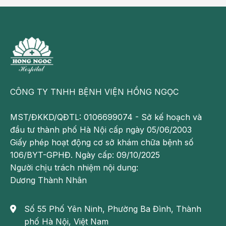
có phán đoán sớm về các biểu hiện tê bì mặt, tê bì và
thấy yếu nửa người phải; hạn chế vận động; bước hụt
nhiều;... Điều này giúp bệnh nhân được cấp cứu trong
cửa sổ thời gian dưới 4,5 giờ. Quá trình cấp cứu, chụp
phim, xét nghiệm, hội chẩn khẩn trương cũng là một
trong các yếu tố tạo nên thành công cho ca bệnh.
CÔNG TY TNHH BỆNH VIỆN HỒNG NGỌC
Hơn nữa, phương pháp tiêu sợi huyết được đánh giá
là tối ưu trong trường hợp cấp cứu cho bệnh nhân
MST/ĐKKD/QĐTL: 0106699074 - Sở kế hoạch và
nhồi máu não, hạn chế biến chứng, tăng khả năng
đầu tư thành phố Hà Nội cấp ngày 05/06/2003
phục hồi vận động cho người bệnh. Sau điều trị, bệnh
Giấy phép hoạt động cơ sở khám chữa bệnh số
nhân nhân sẽ tiếp tục được theo dõi theo chiến lược
106/BYT-GPHĐ. Ngày cấp: 09/10/2025
quản lý nhóm bệnh nhân đột quỵ để không tái phát
Người chịu trách nhiệm nội dung:
Dương Thành Nhân
bệnh.”
Số 55 Phố Yên Ninh, Phường Ba Đình, Thành
phố Hà Nội, Việt Nam