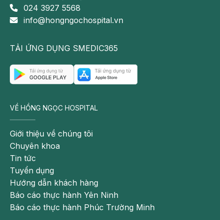
024 3927 5568
info@hongngochospital.vn
TẢI ỨNG DỤNG SMEDIC365
BSCKII Nguyễn Đức Mạnh với 20 năm kinh nghiệm
VỀ HỒNG NGỌC HOSPITAL
điều trị cho bệnh nhân đột quỵ
Giới thiệu về chúng tôi
Điều trị bằng thuốc tiêu sợi huyết là biện pháp
Chuyên khoa
được khuyến cáo hàng đầu cho bệnh nhân nhồi
Tin tức
máu não ở giai đoạn cấp. Biện pháp giúp giảm
Tuyển dụng
thiểu tỷ lệ tử vong cũng như giảm tới 30% tỷ lệ tàn
Hướng dẫn khách hàng
phế cho người bệnh. Trung bình cứ 8 bệnh nhân
Báo cáo thực hành Yên Ninh
được điều trị trong “cửa sổ thời gian” quy định với
Báo cáo thực hành Phúc Trường Minh
tiêu huyết khối sẽ có 1 bệnh nhân bình phục hoàn