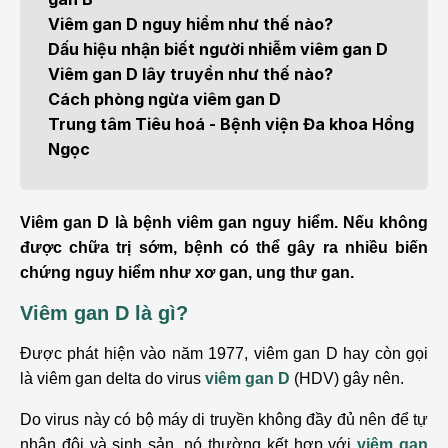
Viêm gan D nguy hiểm như thế nào?
Dấu hiệu nhận biết người nhiễm viêm gan D
Viêm gan D lây truyền như thế nào?
Cách phòng ngừa viêm gan D
Trung tâm Tiêu hoá - Bệnh viện Đa khoa Hồng
Ngọc
Viêm gan D là bệnh viêm gan nguy hiểm. Nếu không
được chữa trị sớm, bệnh có thể gây ra nhiều biến
chứng nguy hiểm như xơ gan, ung thư gan.
Viêm gan D là gì?
Được phát hiện vào năm 1977, viêm gan D hay còn gọi
là viêm gan delta do virus
viêm gan D
(HDV) gây nên.
Do virus này có bộ máy di truyền không đầy đủ nên để tự
nhân đôi và sinh sản, nó thường kết hợp với
viêm gan