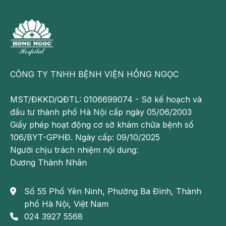
Viêm gan D chỉ lây lan khi người nhiễm chưa có kháng
thể virus viêm gan B. Do vậy, những người chưa tiêm
phòng vắc xin viêm gan B hoặc nói cách khác là những
người chưa có khả năng miễn nhiễm với virus viêm gan
B rất dễ là đối tượng để viêm gan D tấn công.
CÔNG TY TNHH BỆNH VIỆN HỒNG NGỌC
Con đường lây lan của viêm gan D giống với viêm gan B.
MST/ĐKKD/QĐTL: 0106699074 - Sở kế hoạch và
Nó sẽ lây truyền qua 3 con đường: đường máu, đường
đầu tư thành phố Hà Nội cấp ngày 05/06/2003
tình dục và từ mẹ sang con.
Giấy phép hoạt động cơ sở khám chữa bệnh số
Đường máu:
Những người bị viêm gan B hoặc viêm gan
106/BYT-GPHĐ. Ngày cấp: 09/10/2025
B và D dùng chung bơm kim tiêm, truyền máu hoặc dùng
Người chịu trách nhiệm nội dung:
chung đồ dùng, dụng cụ dính máu sẽ làm lây nhiễm virus
Dương Thành Nhân
sang người khỏe mạnh.
Số 55 Phố Yên Ninh, Phường Ba Đình, Thành
phố Hà Nội, Việt Nam
024 3927 5568