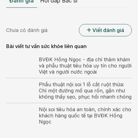
Đánh giá
Hỏi đáp Bác sĩ
Chưa có đánh giá
Viết đánh giá
Viêm gan D là bệnh nguy hiểm trong các loại viêm gan
Bài viết tư vấn sức khỏe liên quan
Đồng nhiễm:
Là khi bệnh nhân nhiễm đồng thời cả
viêm gan D và viêm gan B
BVĐK Hồng Ngọc - địa chỉ thăm khám
và phẫu thuật tiêu hóa uy tín cho người
Bội nhiễm
: Là khi bệnh nhân đã dương tính với viêm
Việt và người nước ngoài
gan B, sau đó dương tính với viêm gan D.
Phẫu thuật nội soi 1 lỗ cắt ruột thừa:
Dù là đồng nhiễm hay bội nhiễm, người bị nhiễm viêm
Chỉ một đường mổ qua rốn, gần như
gan D đều có khả năng mắc những bệnh lý nghiêm trọng
không thấy sẹo, phục hồi nhanh chóng
hơn so với chỉ mắc viêm gan B. Các biến chứng của
Nội soi tiêu hóa an toàn, chính xác cho
viêm gan D có thể tiến triển nhanh đến xơ gan, ung thư
khách hàng quốc tế tại BVĐK Hồng
gan. Với sự kết hợp giữa viêm gan B và D, tỷ lệ tử vong
Ngọc
ở người mắc là 20%.
Viêm gan D nguy hiểm như thế nào?