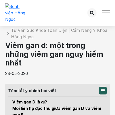
Chi tiết bài tư vấn
Trang chủ
Tư Vấn Sức Khỏe Toàn Diện | Cẩm Nang Y Khoa
Hồng Ngọc
Viêm gan d: một trong
những viêm gan nguy hiểm
nhất
28-05-2020
Tóm tắt ý chính bài viết
Viêm gan D là gì?
Mối liên hệ đặc thù giữa viêm gan D và viêm
gan B