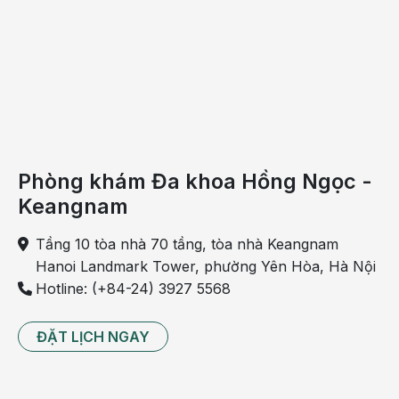
Phòng khám Đa khoa Hồng Ngọc -
Keangnam
Tầng 10 tòa nhà 70 tầng, tòa nhà Keangnam
Hanoi Landmark Tower, phường Yên Hòa, Hà Nội
Viêm gan D có thể gây đau nhức khớp
Hotline: (+84-24) 3927 5568
Ở giai đoạn cấp tính, người bệnh có thể có những dấu
ĐẶT LỊCH NGAY
hiệu sau:
Mệt mỏi