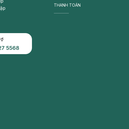
úp
THANH TOÁN
gặp
rợ
27 5568