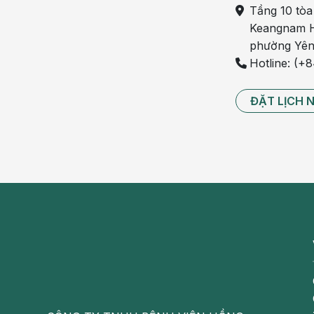
Tầng 10 tòa
Một số trường hợp, bác sĩ có thể chỉ định ngườ
Keangnam H
nhất nguyên nhân gây viêm đường tiết niệu. Từ đó
phường Yên
Hotline: (+
Thông thường, người bị viêm đường tiết niệu sẽ đ
tượng như trẻ em, bà bầu… bác sĩ sẽ phổi hợp li
ĐẶT LỊCH 
điều trị phù hợp nhất cho người bệnh.
Khám với bác sĩ chuyên kho
Như vậy, qua lời giải thích này chắc bạn cũng đã
không. Tốt nhất, khi có triệu chứng bất thường,
phác đồ nhé.
Nếu có nhu cầu đăng ký khám tại chuyên khoa Th
form dưới đây:
Chuyên khoa Thận tiết niệu – BVĐK Hồng Ngọc