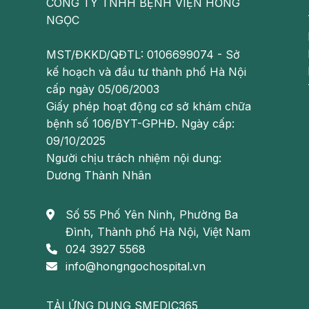
CÔNG TY TNHH BỆNH VIỆN HỒNG
Số 8 Châu Văn Liêm, Nam Từ Liêm, Hà Nội
NGỌC
Số 55 Yên Ninh, Ba Đình, Hà Nội
MST/ĐKKD/QĐTL: 0106699074 - Sở
kế hoạch và đầu tư thành phố Hà Nội
Hotline: 0947.616.006
cấp ngày 05/06/2003
**Lưu ý:
Những thông tin cung cấp trong bài v
Giấy phép hoạt động cơ sở khám chữa
tham khảo, không thay thế cho việc chẩn đoán h
bệnh số 106/BYT-GPHĐ. Ngày cấp:
trị. Để biết chính xác tình trạng bệnh lý cần 
09/10/2025
chẩn đoán và tư vấn phác đồ điều trị hợp lý.
Người chịu trách nhiệm nội dung:
Dương Thành Nhân
Theo dõi fanpage của Bệnh viện Đa khoa Hồng N
https://www.facebook.com/BenhvienHongNgoc/
Số 55 Phố Yên Ninh, Phường Ba
Đình, Thành phố Hà Nội, Việt Nam
024 3927 5568
info@hongngochospital.vn
TẢI ỨNG DỤNG SMEDIC365