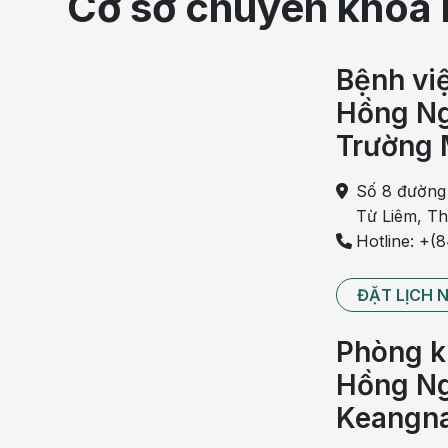
Cơ sở chuyên khoa 
Nếu để lâu, việc điều trị sẽ khó khăn và kéo dài h
thì việc chữa dứt điểm rất khó, bệnh dễ tái đi tá
Bệnh vi
vậy, việc thăm khám và điều trị sớm là rất quan tr
Hồng Ng
không.
Trường 
Tại Hồng Ngọc, khi khách hàng đến khám chuyê
han kỹ lưỡng để đánh giá tình trạng bệnh. Thôn
Số 8 đường
người bệnh thực hiện một số xét nghiệm như 
Từ Liêm, T
quang… để chẩn đoán chính xác bệnh đang mắc 
Hotline: +(
tại.
ĐẶT LỊCH 
Có thể bạn quan tâm:
Điều trị viêm đường tiết niệu với chuyên
Phòng k
phát
Hồng Ng
[Tổng quan] Nhiễm khuẩn tiết niệu khi ma
Keangn
[CHI TIẾT NHẤT TỪ A-Z] Về bệnh nhiễm t