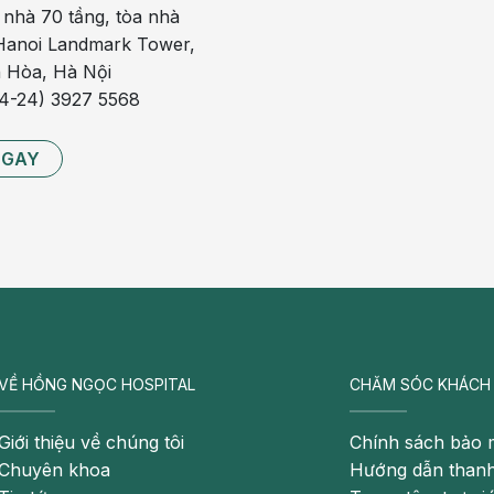
 nhà 70 tầng, tòa nhà
i bệnh thực hiện cấy nước tiểu để tìm được chính xác
anoi Landmark Tower,
, sẽ đưa ra phác đồ điều trị phù hợp và hiệu quả nhất.
 Hòa, Hà Nội
84-24) 3927 5568
ược điều trị theo kháng sinh đồ phù hợp. Với những đối
ên chi khoa với khoa Nhi, khoa Sản để đưa ra phương án
NGAY
a nếu thấy có dấu hiệu bất thường
 giải đáp được câu hỏi viêm đường tiết niệu có tự khỏi
 hãy đi khám chuyên khoa để được điều trị sớm và đúng
VỀ HỒNG NGỌC HOSPITAL
CHĂM SÓC KHÁCH
ận tiết niệu BV Hồng Ngọc, bạn vui lòng đăng ký theo
Giới thiệu về chúng tôi
Chính sách bảo 
Chuyên khoa
Hướng dẫn thanh