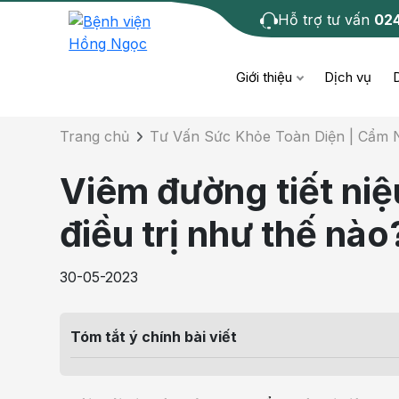
Hỗ trợ tư vấn
02
Chi tiết bài tư 
Giới thiệu
Dịch vụ
Trang chủ
Tư Vấn Sức Khỏe Toàn Diện | Cẩm
Bệnh học
Dươ
Bện
Viêm đường tiết niệ
Cơ xương khớp
Da li
Bện
điều trị như thế nào
Giáo dục sức khỏe
Chẩ
Bện
30-05-2023
- M
Tiêm chủng
Răng
Bệnh
Tóm tắt ý chính bài viết
Tầm soát ung thư
Tai 
Bện
Điện quang can thiệp
Khá