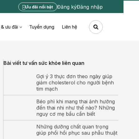
Đăng ký
Đăng nhập
Ưu đãi nổi bật
 & ưu đãi
Tuyển dụng
Liên hệ
Bài viết tư vấn sức khỏe liên quan
Gợi ý 3 thực đơn theo ngày giúp
giảm cholesterol cho người bệnh
tim mạch
Béo phì khi mang thai ảnh hưởng
đến thai nhi như thế nào? Những
nguy cơ mẹ bầu cần biết
Những dưỡng chất quan trọng
giúp phổi hồi phục sau phẫu thuật