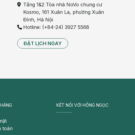
Tầng 1&2 Tòa nhà NoVo chung cư
Kosmo, 161 Xuân La, phường Xuân
Đỉnh, Hà Nội
Hotline: (+84-24) 3927 5568
ĐẶT LỊCH NGAY
 HÀNG
KẾT NỐI VỚI HỒNG NGỌC
mật
 toán