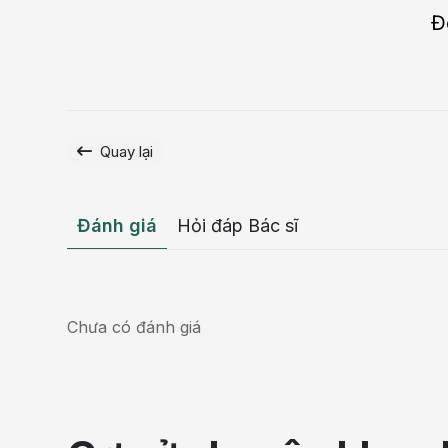
Đ
Quay lại
Đánh giá
Hỏi đáp Bác sĩ
Chưa có đánh giá
Viêm đường tiết niệu có tự khỏi