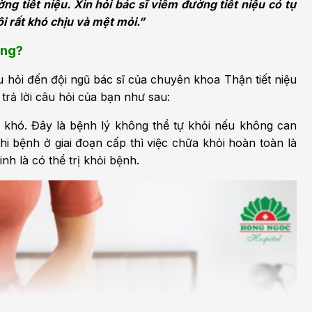
g tiết niệu. Xin hỏi bác sĩ viêm đường tiết niệu có tự
h học Ung bướu
Bệnh học Tim mạch
i rất khó chịu và mệt mỏi.”
 bướu
Tim mạch
ông?
 - Tiết niệu
Ngoại khoa
u hỏi đến đội ngũ bác sĩ của chuyên khoa Thận tiết niệu
trả lời câu hỏi của bạn như sau:
lý trị liệu - Phục hồi
Tâm lý và sức khỏe tâm
c năng
thần
t khó. Đây là bệnh lý không thể tự khỏi nếu không can
khi bệnh ở giai đoạn cấp thì việc chữa khỏi hoàn toàn là
n thương chỉnh hình
Nam học
inh là có thể trị khỏi bệnh.