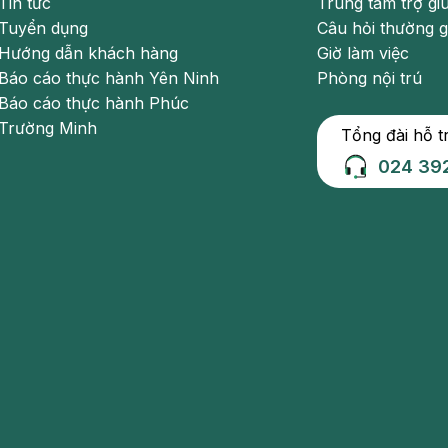
Tin tức
Trung tâm trợ gi
Tuyển dụng
Câu hỏi thường 
Hướng dẫn khách hàng
Giờ làm việc
Báo cáo thực hành Yên Ninh
Phòng nội trú
Báo cáo thực hành Phúc
Trường Minh
Tổng đài hỗ t
iết của Bệnh viện Đa khoa Hồng Ngọc mang tính chất
024 39
oặc điều trị y khoa. Người bệnh không được tự ý điều
tới các bệnh viện để được
bác sĩ
thăm khám trực tiếp
gọc để biết thêm thông tin bổ ích khác
: