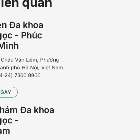
liên quan
ơn. Khi bệnh đã tiến triển thành viêm tiết niệu mãn tính
i lại, ảnh hưởng nhiều đến cuộc sống của người bệnh. Vì
ện Đa khoa
ọng, quyết định đến việc viêm đường tiết niệu có tự khỏi
ọc - Phúc
Minh
n khoa Thận tiết niệu sẽ được bác sĩ thăm khám, hỏi
g thường, với các bệnh lý về
tiết niệu
, bác sĩ sẽ chỉ định
 Châu Văn Liêm, Phường
xét nghiệm máu, xét nghiệm nước tiểu, siêu âm bàng
hành phố Hà Nội, Việt Nam
phải và mức độ nghiêm trọng của giai đoạn bệnh hiện
84-24) 7300 8866
NGAY
 gia 30 năm kinh nghiệm – Ngăn biến chứng, giảm tái
hám Đa khoa
ọc -
ng thai
am
rùng đường tiết niệu