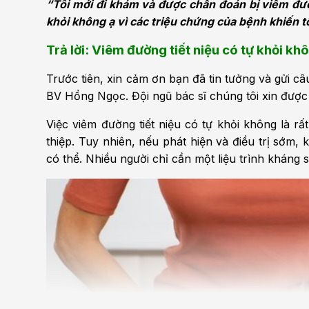
“Tôi mới đi khám và được chẩn đoán bị viêm đườn
Bện
khỏi không ạ vì các triệu chứng của bệnh khiến tô
Thẩm mỹ
Ung
Trả lời: Viêm đường tiết niệu có tự khỏi kh
Tiêu hóa - Gan - Mật
Thận
Trước tiên, xin cảm ơn bạn đã tin tưởng và gửi câ
BV Hồng Ngọc. Đội ngũ bác sĩ chúng tôi xin được 
Nội Tiết
Vật 
chứ
Việc viêm đường
tiết niệu
có tự khỏi không là rấ
Cấp cứu - Hồi sức tích
thiệp. Tuy nhiên, nếu phát hiện và điều trị sớm, 
cực
Chấ
có thể. Nhiều người chỉ cần một liệu trình kháng s