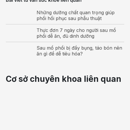
Bài viết tư vấn sức khỏe liên quan
Những dưỡng chất quan trọng giúp
phổi hồi phục sau phẫu thuật
Thực đơn 7 ngày cho người sau mổ
phổi dễ ăn, đủ dinh dưỡng
Sau mổ phổi bị đầy bụng, táo bón nên
ăn gì để dễ tiêu hóa?
Cơ sở chuyên khoa liên quan
Thăm khám tổng thể trước khi kiểm tra kỹ từng cơ
quan trong hệ tiết niệu
Khám niệu đạo
Với nữ giới, lỗ niệu đạo nằm bên trên âm đạo nên khi
thăm khám, bác sĩ sẽ kiểm tra bằng cách vạch môi
âm đạo để quan sát niệu đạo, phát hiện các bất