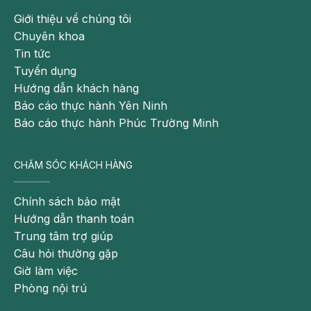
Chẩn đoán chính xác với hệ thống xét nghiệm
Giới thiệu về chúng tôi
Abbott (Mỹ).
Chuyên khoa
Tin tức
Dịch vụ y tế:
Tuyển dụng
Hướng dẫn khách hàng
Trải nghiệm không gian thăm khám và điều trị tiêu
Báo cáo thực hành Yên Ninh
chuẩn bệnh viện – khách sạn 5*:
Báo cáo thực hành Phúc Trường Minh
Không gian bệnh viện rộng thoáng, hạn chế chờ
đợi
CHĂM SÓC KHÁCH HÀNG
Cơ sở vật chất hiện đại
Chính sách bảo mật
Phòng lưu viện tiện nghi, sạch sẽ, thoải mái
Hướng dẫn thanh toán
Trung tâm trợ giúp
Khám tất cả các ngày trong tuần, không phụ phí
Câu hỏi thường gặp
Miễn phí buffet sau khám tại nhà hàng ngay trong
Giờ làm việc
bệnh viện
Phòng nội trú