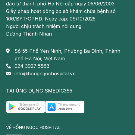
đầu tư thành phố Hà Nội cấp ngày 05/06/2003
điểm vượt trội.
Giấy phép hoạt động cơ sở khám chữa bệnh số
Về chuyên môn:
106/BYT-GPHĐ. Ngày cấp: 09/10/2025
Người chịu trách nhiệm nội dung:
Khoa quy tụ đội ngũ bác sĩ có kinh nghiệm, trình
Dương Thành Nhân
độ chuyên môn cao, đứng đầu là
Số 55 Phố Yên Ninh, Phường Ba Đình, Thành
TS.BS Nguyễn Thị Thu Hả
i – 30 năm kinh nghiệm
phố Hà Nội, Việt Nam
tại Trung tâm Thận tiết niệu và lọc máu BV Bạch
024 3927 5568
Mai.
info@hongngochospital.vn
Đáp ứng được trọn gói quy trình chẩn đoán và
điều trị các bệnh cấp tính, mạn tính về thận tiết
TẢI ỨNG DỤNG SMEDIC365
niệu như: suy thận cấp, viêm cầu thận, hội chứng
thận hư, suy thận mạn, viêm bàng quang, bàng
quan tăng hoạt, sỏi tiết niệu… bằng điều trị nội
khoa, chạy thận nhân tạo và các kỹ thuật khác.
VỀ HỒNG NGỌC HOSPITAL
Hệ thống máy móc hiện đại: