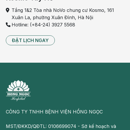
Tầng 1&2 Tòa nhà NoVo chung cư Kosmo, 161
Xuân La, phường Xuân Đỉnh, Hà Nội
Hotline: (+84-24) 3927 5568
ĐẶT LỊCH NGAY
Khám tiết niệu cùng chuyên gia 30 năm kinh nghiệm
tại BV Hồng Ngọc
Tại Hà Nội,
chuyên khoa Thận tiết niệu Bệnh viện
Hồng Ngọc
được nhiều bệnh nhân đánh giá cao cả
CÔNG TY TNHH BỆNH VIỆN HỒNG NGỌC
về chất lượng chuyên môn lẫn chất lượng dịch vụ.
Lựa chọn thăm khám thận tại đây, khách hàng sẽ
MST/ĐKKD/QĐTL: 0106699074 - Sở kế hoạch và
được hưởng dịch vụ y tế chất lượng cao với nhiều ưu