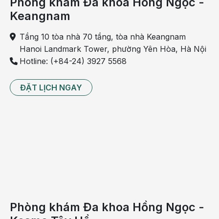
Phòng khám Đa khoa Hồng Ngọc -
Keangnam
Tầng 10 tòa nhà 70 tầng, tòa nhà Keangnam
Hanoi Landmark Tower, phường Yên Hòa, Hà Nội
Hotline: (+84-24) 3927 5568
Họng bị sưng đau, niêm mạc họng tấy đỏ là một
ĐẶT LỊCH NGAY
trong số những triệu chứng của viêm amidan giả
mạc
Cách điều trị viêm amidan giả mạc
Tùy thuộc vào giai đoạn viêm amidan cấp tính nhưng
theo đánh giá chung của giới chuyên môn thì việc
điều trị viêm amidan giả mạc không phải là điều dễ
dàng.
Nguyên do là vì đây là một thể bệnh đặc biệt, hiếm
Phòng khám Đa khoa Hồng Ngọc -
gặp nên người bệnh thường gặp nhiều khó khăn