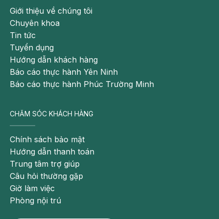
Lời khuyên cho các bạn là hãy áp dụng súc miệng
Giới thiệu về chúng tôi
bằng nước muối pha loãng hoặc nước diệt khuẩn
Chuyên khoa
mua tại các hiệu thuốc. Duy trì việc đánh răng đúng
Tin tức
cách 2 – 3 lần/ngày.
Tuyển dụng
Hướng dẫn khách hàng
Thường xuyên đeo khẩu trang
khi làm việc, khi ra
Báo cáo thực hành Yên Ninh
đường, hay mỗi khi đến những nơi có nhiều khói bụi,
Báo cáo thực hành Phúc Trường Minh
môi trường ô nhiễm….
CHĂM SÓC KHÁCH HÀNG
Chính sách bảo mật
Hướng dẫn thanh toán
Trung tâm trợ giúp
Câu hỏi thường gặp
Giờ làm việc
Phòng nội trú