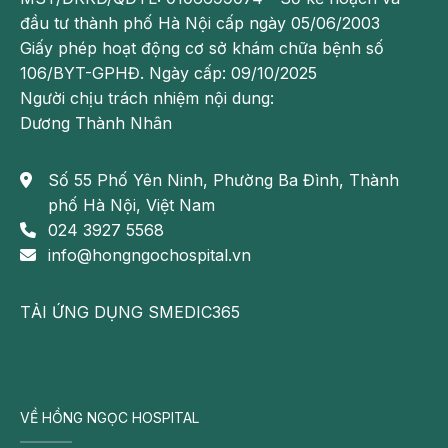
đầu tư thành phố Hà Nội cấp ngày 05/06/2003
Giấy phép hoạt động cơ sở khám chữa bệnh số
106/BYT-GPHĐ. Ngày cấp: 09/10/2025
Người chịu trách nhiệm nội dung:
Dương Thành Nhân
Bệnh nhân có thể đối phó với chứng viêm amidan giả
mạc này với những giải pháp đến từ các loại thuốc
Số 55 Phố Yên Ninh, Phường Ba Đình, Thành
tân dược
phố Hà Nội, Việt Nam
024 3927 5568
Phòng tránh viêm amidan giả mạc
info@hongngochospital.vn
Để tránh cho bản thân không mắc phải chứng bệnh
dai dẳng và khó chịu như viêm amidan giả mạc, các
TẢI ỨNG DỤNG SMEDIC365
bạn hãy ghi nhớ và thực hiện những lời khuyên dưới
đây:
Chú ý giữ gìn và thực hiện các biện pháp vệ sinh
răng, miệng và họng sạch sẽ.
VỀ HỒNG NGỌC HOSPITAL