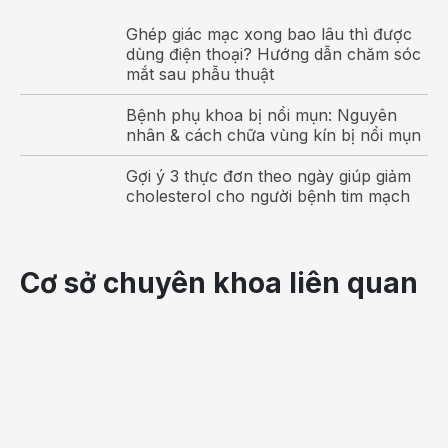
trực khuẩn Klebs – Loeffler gây nên.
Viêm amidan
giả mạc
Ghép giác mạc xong bao lâu thì được
dùng điện thoại? Hướng dẫn chăm sóc
mắt sau phẫu thuật
có thể xuất hiện ở cả trẻ em và người lớn, song độ
tuổi nhiễm bệnh phổ biến nhất nằm trong khoảng từ
Bệnh phụ khoa bị nổi mụn: Nguyên
2 – 10 tuổi. Đặc trưng cơ bản nhất của viêm amidan
nhân & cách chữa vùng kín bị nổi mụn
giả mạc là trên bề mặt của amidan có một lớp màng
giả mạc màu trắng xám bao phủ xung quanh, khá
Gợi ý 3 thực đơn theo ngày giúp giảm
cholesterol cho người bệnh tim mạch
dày, dai và dính vì vậy mà rất khó bị bóc tách.
Có thể bạn quan tâm:
Viêm amidan gây sốt có nguy hiểm không?
Cơ sở chuyên khoa liên quan
Viêm amidan khó nuốt, khó thở và các
triệu chứng
Viêm amidan có lây không?
Dấu hiệu của viêm amidan giả mạc