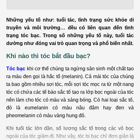
Những yếu tố như: tuổi tác, tình trạng sức khỏe di
truyền và môi trường… đều có liên quan đến tình
trạng tóc bạc. Trong số những yếu tố này, tuổi tác
dường như đóng vai trò quan trọng và phổ biến nhất.
Khi nào thì tóc bắt đầu bạc?
Tóc bạc
khi cơ thể chúng ta ngừng sản sinh một chất tạo
ra màu đen gọi là hắc tố (melanin). Cả mái tóc của chúng
ta bao gồm nhiều sợi tóc, mỗi sợi tóc mọc ra từ một nang
tóc có chứa các tế bào sắc tố tạo ra lớp bọc ngoài của tóc
nên làm cho tóc có màu và sáng bóng. Có hai loại sắc tố,
đó là eumelanin có màu nâu đậm hay đen và
pheomelanin có màu vàng hung đỏ.
Khi tuổi tác lớn dần, số lượng sắc tố trong các vỏ bọc
ngoài của tóc giảm đi. Như vậy, tóc bị bạc chỉ đơn giản là