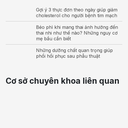
Gợi ý 3 thực đơn theo ngày giúp giảm
cholesterol cho người bệnh tim mạch
Béo phì khi mang thai ảnh hưởng đến
thai nhi như thế nào? Những nguy cơ
mẹ bầu cần biết
Những dưỡng chất quan trọng giúp
phổi hồi phục sau phẫu thuật
Cơ sở chuyên khoa liên quan
Bình thường, mỗi sợi tóc phát triển và tồn tại trong
khoảng 2 – 4 năm. Tiếp đó sợi tóc sẽ bước vào giai đoạn
nghỉ ngơi khoảng từ 2 - 4 tháng để rồi cuối cùng nó sẽ
rụng đi và được thay thế bằng sợi tóc mới. Mỗi ngày
trung bình chúng ta rụng khoảng từ 50 - 100 sợi tóc.