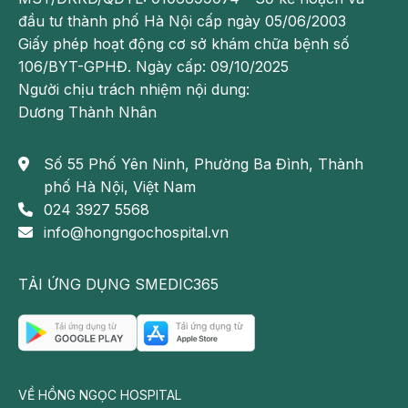
cho tới nay, cách nhanh nhất làm cho tóc đen trở lại là…
đầu tư thành phố Hà Nội cấp ngày 05/06/2003
nhuộm tóc mà thôi!
Giấy phép hoạt động cơ sở khám chữa bệnh số
106/BYT-GPHĐ. Ngày cấp: 09/10/2025
Người chịu trách nhiệm nội dung:
Dương Thành Nhân
Số 55 Phố Yên Ninh, Phường Ba Đình, Thành
phố Hà Nội, Việt Nam
024 3927 5568
info@hongngochospital.vn
TẢI ỨNG DỤNG SMEDIC365
VỀ HỒNG NGỌC HOSPITAL