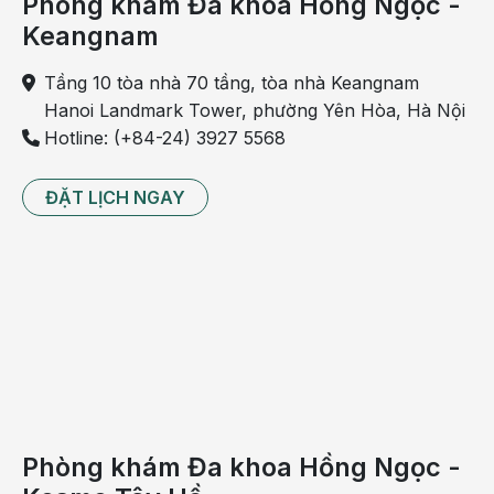
Phòng khám Đa khoa Hồng Ngọc -
Keangnam
Tầng 10 tòa nhà 70 tầng, tòa nhà Keangnam
Hanoi Landmark Tower, phường Yên Hòa, Hà Nội
Hotline: (+84-24) 3927 5568
ĐẶT LỊCH NGAY
Hút thuốc lá là một trong những nguyên nhân khiến tóc
bạc
- Do sử dụng một số loại thuốc, ví dụ, thuốc gây ra rụng
tóc cũng làm cho mái tóc nhìn có vẻ nhạt màu đi như
thuốc lithium thường dùng điều trị rối loạn hưng - trầm
Phòng khám Đa khoa Hồng Ngọc -
cảm, thuốc methotrexate thường dùng điều trị ung thư và