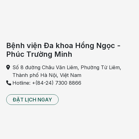
Bệnh viện Đa khoa Hồng Ngọc -
Phúc Trường Minh
Số 8 đường Châu Văn Liêm, Phường Từ Liêm,
Thành phố Hà Nội, Việt Nam
Hotline: +(84-24) 7300 8866
Vị trí của túi mật
ĐẶT LỊCH NGAY
Điều trị u cơ tuyến mật
U lành tính
Với trường hợp u cơ tuyến mật lành tính, người bệnh