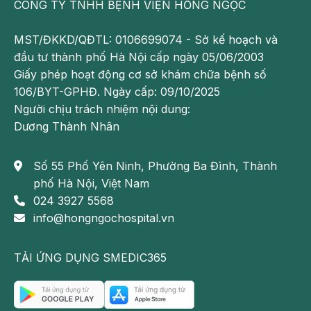
CÔNG TY TNHH BỆNH VIỆN HỒNG NGỌC
Trung tâm Tiêu hoá – Bệnh viện Đa khoa
Hồng Ngọc
MST/ĐKKD/QĐTL: 0106699074 - Sở kế hoạch và
Bệnh viện Đa khoa Hồng Ngọc Phúc
đầu tư thành phố Hà Nội cấp ngày 05/06/2003
Trường Minh – Số 8 Châu Văn Liêm, Nam
Giấy phép hoạt động cơ sở khám chữa bệnh số
Từ Liêm, Hà Nội
106/BYT-GPHĐ. Ngày cấp: 09/10/2025
Bệnh viện Đa khoa Hồng Ngọc – 55 Yên
Người chịu trách nhiệm nội dung:
Ninh, Ba Đình, Hà Nội
Dương Thành Nhân
Phòng khám Hồng Ngọc Savico Long Biên
– Tầng 3, tòa B, Savico Megamall, 07- 09
Số 55 Phố Yên Ninh, Phường Ba Đình, Thành
Nguyễn Văn Linh, Long Biên, Hà Nội
phố Hà Nội, Việt Nam
Hotline:
0911 908 856 – 0932 232 016
024 3927 5568
Email:
khamsuckhoecanhan@hongngochospi
info@hongngochospital.vn
tal.vn
Cập nhật nhiều thông tin hữu ích và
chương trình Ưu đãi tại:
TẢI ỨNG DỤNG SMEDIC365
https://www.facebook.com/trungtamtieuhoaB
VHongNgoc