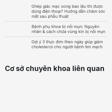
Ghép giác mạc xong bao lâu thì được
dùng điện thoại? Hướng dẫn chăm sóc
mắt sau phẫu thuật
Bệnh phụ khoa bị nổi mụn: Nguyên
nhân & cách chữa vùng kín bị nổi mụn
Gợi ý 3 thực đơn theo ngày giúp giảm
cholesterol cho người bệnh tim mạch
- Do tuần hoàn máu bị trở ngại cũng có thể gây ra huyết
áp cao. Nếu áp suất đo được khi đè ép trên 18,6kpa, khi
thả lỏng trên 12kpa thì đặc biệt phải chú ý. Khi bị cao
huyết áp, mạch máu có thể gây ra bong nhau thai sớm, vì
Cơ sở chuyên khoa liên quan
vậy bạn nên hết sức cẩn thận.
- Lúc mang thai, thận không phát huy hết được tác dụng,
dù không phải là trúng độc mang thai cũng có lúc có hiện
tượng nước tiểu abumin. Nếu bị trúng độc mang thai
trong nước tiểu sẽ có nhiều abumin, căn cứ vào thử
nước tiểu có thể phán đoán chính xác.