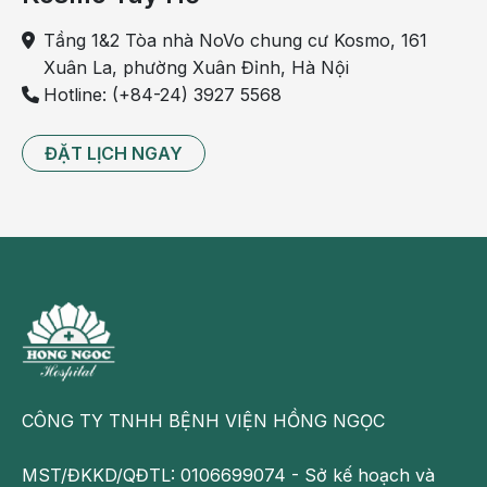
Nếu chữa trị mà triệu chứng không chuyển biến tốt hoặc
Tầng 1&2 Tòa nhà NoVo chung cư Kosmo, 161
sự phát triển của thai nhi không giống như dự định thì lúc
Xuân La, phường Xuân Đỉnh, Hà Nội
đó không nên đợi đến tuần thứ 40 mới sinh. Thời gian
Hotline: (+84-24) 3927 5568
sinh, phương pháp sinh nên căn cứ theo chỉ định của
bác sĩ.
ĐẶT LỊCH NGAY
CÔNG TY TNHH BỆNH VIỆN HỒNG NGỌC
Khi mang thai cần chú ý ăn uống để tránh trúng độc
MST/ĐKKD/QĐTL: 0106699074 - Sở kế hoạch và
Dự phòng trúng độc khi mang thai