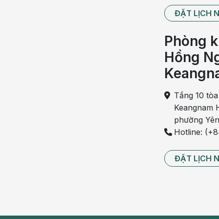
ĐẶT LỊCH 
Phòng k
Hồng Ng
Keangn
Tầng 10 tòa
Keangnam H
phường Yên
Hotline: (+
ĐẶT LỊCH 
Bệnh trĩ được chia 