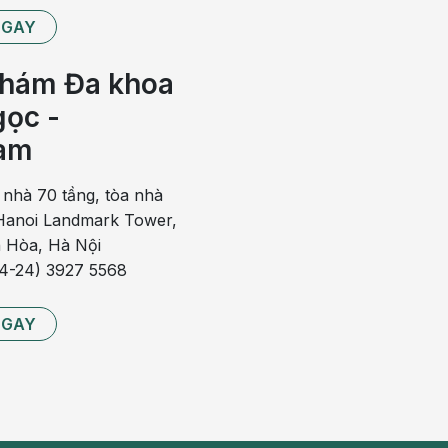
NGAY
hám Đa khoa
ọc -
am
 nhà 70 tầng, tòa nhà
anoi Landmark Tower,
 Hòa, Hà Nội
84-24) 3927 5568
NGAY
thành trĩ nội và trĩ ngoại