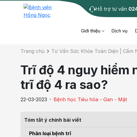
Hỗ trợ tư vấn
02
Chi tiết bài tư 
Giới thiệu
Dịch vụ
Trang chủ
Tư Vấn Sức Khỏe Toàn Diện | Cẩm
Bệnh học
Dươ
Bện
Trĩ độ 4 nguy hiểm 
Cơ xương khớp
Da li
Bện
trĩ độ 4 ra sao?
Giáo dục sức khỏe
Chẩ
Bện
22-03-2023
Bệnh học Tiêu hóa - Gan - Mật
- M
Tiêm chủng
Răng
Bệnh
Tóm tắt ý chính bài viết
Tầm soát ung thư
Tai 
Bện
Phân loại bệnh trĩ