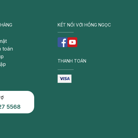
 HÀNG
KẾT NỐI VỚI HỒNG NGỌC
mật
 toán
úp
THANH TOÁN
gặp
rợ
27 5568