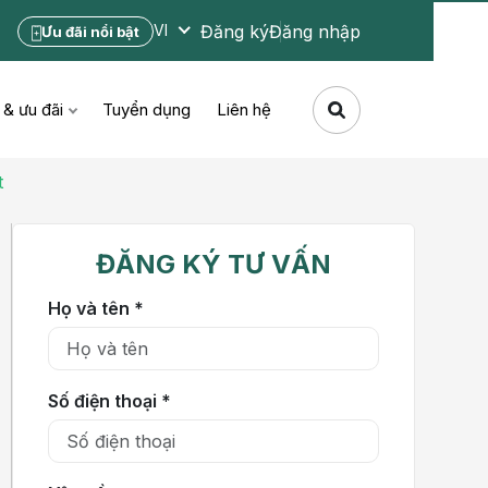
Đăng ký
Đăng nhập
VI
Ưu đãi nổi bật
 & ưu đãi
Tuyển dụng
Liên hệ
t
ĐĂNG KÝ TƯ VẤN
Họ và tên *
Số điện thoại *