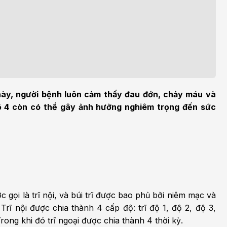
m sức khỏe
Khoa nhi
h học Ung bướu
Bệnh học Tim mạch
 bướu
Tim mạch
 - Tiết niệu
Ngoại khoa
lý trị liệu - Phục hồi
Tâm lý và sức khỏe tâm
c năng
thần
ạn này, người bệnh luôn cảm thấy đau đớn, chảy máu và
độ 4 còn có thể gây ảnh hưởng nghiêm trọng đến sức
n thương chỉnh hình
Nam học
c gọi là trĩ nội, và búi trĩ được bao phủ bởi niêm mạc và
.
Trĩ nội được chia thành 4 cấp độ: trĩ độ 1, độ 2, độ 3,
ng khi đó trĩ ngoại được chia thành 4 thời kỳ.