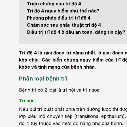
Điện quang can thiệp
Khá
Triệu chứng của trĩ độ 4
Bện
Trĩ độ 4 nguy hiểm như thế nào?
Thẩm mỹ
Ung
Phương pháp điều trị trĩ độ 4
Chăm sóc sau phẫu thuật trĩ độ 4
Tiêu hóa - Gan - Mật
Thận
Điều trị trĩ độ 4 ở đâu an toàn, đáng tin cậy?
Nội Tiết
Vật 
chứ
Trĩ độ 4 là giai đoạn trĩ nặng nhất, ở giai đo
Cấp cứu - Hồi sức tích
khó chịu. Các biến chứng nguy hiểm của trĩ 
cực
Chấ
khỏe và tính mạng của bệnh nhân
.
Phân loại bệnh trĩ
Bệnh trĩ có 2 loại là trĩ nội và trĩ ngoại.
Trĩ nội
Nếu búi trĩ xuất phát phía trên đường lược thì đượ
lớp biểu mô chuyển tiếp (transitional epithelium)
độ 4 tùy thuộc vào mức độ nặng nhẹ của bệnh. Tro