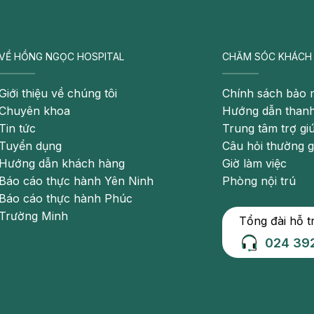
 biến dưới đây:
VỀ HỒNG NGỌC HOSPITAL
CHĂM SÓC KHÁCH
sa ra ngoài và không thể tự co lên được
 gây tắc nghẽn. Người bệnh đau đớn khó chịu khi bị búi
Giới thiệu về chúng tôi
Chính sách bảo 
Chuyên khoa
Hướng dẫn thanh
Tin tức
Trung tâm trợ gi
hịu. Có thể xảy ra nhiễm khuẩn khiến người bệnh ngứa
Tuyển dụng
Câu hỏi thường 
Hướng dẫn khách hàng
Giờ làm việc
Báo cáo thực hành Yên Ninh
Phòng nội trú
ị mất máu nhiều đến nỗi thiếu máu
Báo cáo thực hành Phúc
Trường Minh
Tổng đài hỗ t
024 39