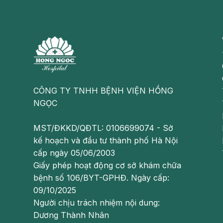
Triệu chứng của trĩ độ 4
Triệu chứng của trĩ độ 4 gồm những biểu hiện phổ
Búi trĩ có kích thước lớn, trở nên sẫm màu, bị 
Phần búi trĩ ở bên trong sưng to lên và có thể
trĩ cọ xát, va chạm khi di chuyển, vận động
CÔNG TY TNHH BỆNH VIỆN HỒNG
Vùng hậu môn bị tiết dịch nhầy, ẩm ướt khó c
NGỌC
ngáy, khó chịu
MST/ĐKKD/QĐTL: 0106699074 - Sở
Bệnh nhân bị chảy máu do trĩ. Có trường hợp b
kế hoạch và đầu tư thành phố Hà Nội
cấp ngày 05/06/2003
Giấy phép hoạt động cơ sở khám chữa
bệnh số 106/BYT-GPHĐ. Ngày cấp:
09/10/2025
Người chịu trách nhiệm nội dung:
Dương Thành Nhân