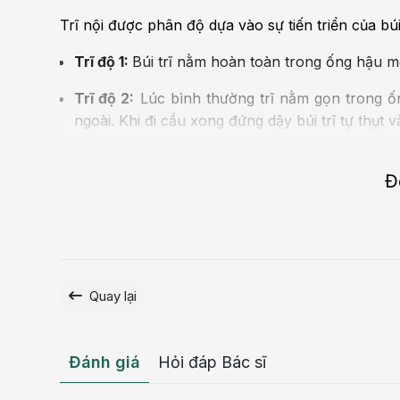
Trĩ nội
được phân độ dựa vào sự tiến triển của bú
Trĩ độ 1:
Búi trĩ nằm hoàn toàn trong ống hậu m
Trĩ độ 2:
Lúc bình thường trĩ nằm gọn trong ống
ngoài. Khi đi cầu xong đứng dậy búi trĩ tự thụt v
Trĩ độ 3
:
Mỗi lần đi cầu hoặc đi lại nhiều, ngồi
phải nằm nghỉ một lúc búi trĩ mới tụt vào hoặc 
Đ
Trĩ độ 4:
Búi trĩ gần như thường xuyên nằm ngo
Trĩ ngoại
Khi búi trĩ xuất phát phía dưới đường lược (hay
Quay lại
ngoại. Lúc này búi trĩ được phủ bởi lớp biểu mô
quanh hậu môn.
Trĩ ngoại
chia thành 4 thời kỳ:
Đánh giá
Hỏi đáp Bác sĩ
Thời kỳ thứ nhất
: Do bệnh mới hình thành nên