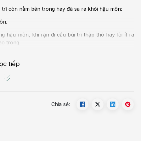
i trĩ còn nằm bên trong hay đã sa ra khỏi hậu môn:
ôn.
 hậu môn, khi rặn đi cầu búi trĩ thập thò hay lòi ít ra
ào trong.
 xổm, làm việc nặng thì búi trĩ lại sa ra ngoài. Lúc này
dùng tay đẩy nhẹ vào.
ọc tiếp
ài ống hậu môn.
 còn gọi là đường hậu môn-trực tràng), được gọi là trĩ
Chia sẻ:
 vảy (squamous epithelium) và nằm bên dưới lớp da bao
 chưa có triệu chứng rõ rệt, khó nhận biết. Người bệnh