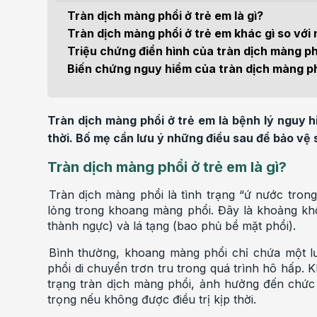
Bện
Tràn dịch màng phổi ở trẻ em là gì?
Thẩm mỹ
Ung
Tràn dịch màng phổi ở trẻ em khác gì so với
Triệu chứng điển hình của tràn dịch màng ph
Tiêu hóa - Gan - Mật
Thận
Biến chứng nguy hiểm của tràn dịch màng ph
Nội Tiết
Vật 
chứ
Tràn dịch màng phổi ở trẻ em là bệnh lý nguy h
Cấp cứu - Hồi sức tích
thời. Bố mẹ cần lưu ý những điều sau để bảo vệ 
cực
Chấ
Tràn dịch màng phổi ở trẻ em là gì?
Tràn dịch màng phổi là tình trạng “ứ nước tron
lỏng trong khoang màng phổi. Đây là khoảng khô
thành ngực) và lá tạng (bao phủ bề mặt phổi).
Bình thường, khoang màng phổi chỉ chứa một lư
phổi di chuyển trơn tru trong quá trình hô hấp. 
trạng tràn dịch màng phổi, ảnh hưởng đến chức
trọng nếu không được điều trị kịp thời.