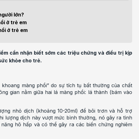
h học Ung bướu
Bệnh học Tim mạch
 bướu
Tim mạch
 người lớn?
ổi ở trẻ em
 - Tiết niệu
Ngoại khoa
ổi ở trẻ em
lý trị liệu - Phục hồi
Tâm lý và sức khỏe tâm
c năng
thần
iểm cần nhận biết sớm các triệu chứng và điều trị kịp
sức khỏe cho trẻ.
n thương chỉnh hình
Nam học
g khoang màng phổi” do sự tích tụ bất thường của chất
ng gian nằm giữa hai lá màng phổi: lá thành (bám vào
ợng nhỏ dịch (khoảng 10-20ml) để bôi trơn và hỗ trợ
Khi lượng dịch này vượt mức bình thường, nó gây ra tình
 năng hô hấp và có thể gây ra các biến chứng nghiêm