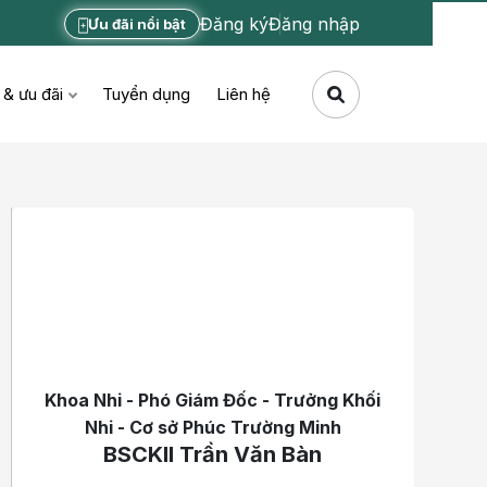
Đăng ký
Đăng nhập
Ưu đãi nổi bật
 & ưu đãi
Tuyển dụng
Liên hệ
Khoa Nhi - Phó Giám Đốc - Trưởng Khối
Nhi - Cơ sở Phúc Trường Minh
BSCKII Trần Văn Bàn