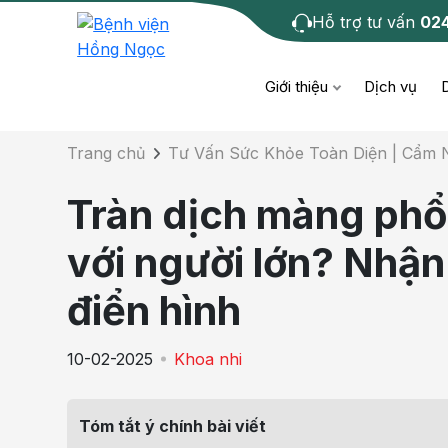
Hỗ trợ tư vấn
02
Chi tiết bài tư 
Giới thiệu
Dịch vụ
Trang chủ
Tư Vấn Sức Khỏe Toàn Diện | Cẩm
Bệnh học
Dươ
Bện
Tràn dịch màng phổi
Cơ xương khớp
Da li
Bện
với người lớn? Nhận
Giáo dục sức khỏe
Chẩ
Bện
điển hình
- M
Tiêm chủng
Răng
10-02-2025
Khoa nhi
Bệnh
Tầm soát ung thư
Tai 
Bện
Tóm tắt ý chính bài viết
Điện quang can thiệp
Khá