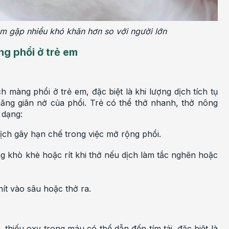
em gặp nhiều khó khăn hơn so với người lớn
ng phổi ở trẻ em
h màng phổi ở trẻ em, đặc biệt là khi lượng dịch tích tụ
năng giãn nở của phổi. Trẻ có thể thở nhanh, thở nông
 dạng:
dịch gây hạn chế trong việc mở rộng phổi.
ng khò khè hoặc rít khi thở nếu dịch làm tắc nghẽn hoặc
hít vào sâu hoặc thở ra.
 thiếu oxy trong máu có thể dẫn đến tím tái, đặc biệt là