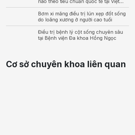
não theo tiêu chuẩn quốc tế tại Việt
Nam
Bơm xi măng điều trị lún xẹp đốt sống
do loãng xương ở người cao tuổi
Điều trị bệnh lý cột sống chuyên sâu
tại Bệnh viện Đa khoa Hồng Ngọc
Cơ sở chuyên khoa liên quan
Phẫu thuật tổn thương dây chằng bên khớp gối tại
BVĐK Hồng Ngọc
Đơn nguyên Chấn thương chỉnh hình – Bệnh viện Đa
khoa Hồng Ngọc là địa chỉ thăm khám và điều trị tổn
thương dây chằng ngoài khớp gối đáng tin cậy, được
đông đảo khách hàng đánh giá cao về chất lượng và
dịch vụ với: