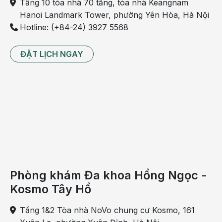
Tầng 10 tòa nhà 70 tầng, tòa nhà Keangnam
bác sĩ thăm khám trực tiếp, chẩn đoán và tư vấn
Hanoi Landmark Tower, phường Yên Hòa, Hà Nội
phác đồ điều trị hợp lý.
Hotline: (+84-24) 3927 5568
Theo dõi fanpage của Bệnh viện Đa khoa Hồng
Ngọc để biết thêm thông tin bổ ích khác:
ĐẶT LỊCH NGAY
https://www.facebook.com/BenhvienHongNgoc
Phòng khám Đa khoa Hồng Ngọc -
Kosmo Tây Hồ
Tầng 1&2 Tòa nhà NoVo chung cư Kosmo, 161