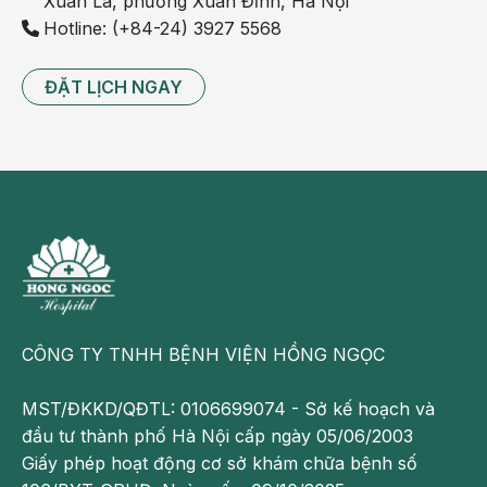
Xuân La, phường Xuân Đỉnh, Hà Nội
Hotline: (+84-24) 3927 5568
ĐẶT LỊCH NGAY
CÔNG TY TNHH BỆNH VIỆN HỒNG NGỌC
MST/ĐKKD/QĐTL: 0106699074 - Sở kế hoạch và
đầu tư thành phố Hà Nội cấp ngày 05/06/2003
Giấy phép hoạt động cơ sở khám chữa bệnh số