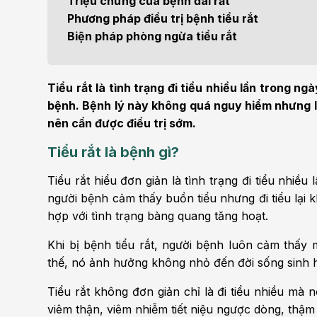
Triệu chứng của bệnh đái rắt
Bện
Phương pháp điều trị bệnh tiểu rắt
Thẩm mỹ
Ung
Biện pháp phòng ngừa tiểu rắt
Tiêu hóa - Gan - Mật
Thận
Tiểu rắt là tình trạng đi tiểu nhiều lần trong 
Nội Tiết
Vật 
bệnh. Bệnh lý này không quá nguy hiểm nhưng lạ
chứ
nên cần được điều trị sớm.
Cấp cứu - Hồi sức tích
Tiểu rắt là bệnh gì?
cực
Chấ
Tiểu rắt hiểu đơn giản là tình trạng đi tiểu nhiều
người bệnh cảm thấy buồn tiểu nhưng đi tiểu lại kh
hợp với tình trạng bàng quang tăng hoạt.
Khi bị bệnh tiểu rắt, người bệnh luôn cảm thấy mu
thế, nó ảnh hưởng không nhỏ đến đời sống sinh 
Tiểu rắt không đơn giản chỉ là đi tiểu nhiều mà
viêm thận, viêm nhiễm tiết niệu ngược dòng, thậm 