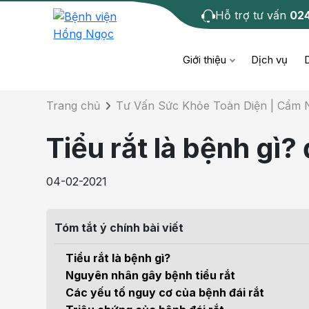
Hỗ trợ tư vấn
02
Chi tiết bài tư 
Giới thiệu
Dịch vụ
Trang chủ
Tư Vấn Sức Khỏe Toàn Diện | Cẩm
Bệnh học
Dươ
Bện
Tiểu rắt là bệnh gì?
Cơ xương khớp
Da li
Bện
04-02-2021
Giáo dục sức khỏe
Chẩ
Bện
- M
Tóm tắt ý chính bài viết
Tiêm chủng
Răng
Bệnh
Tiểu rắt là bệnh gì?
Tầm soát ung thư
Tai 
Nguyên nhân gây bệnh tiểu rắt
Bện
Các yếu tố nguy cơ của bệnh đái rắt
Điện quang can thiệp
Khá