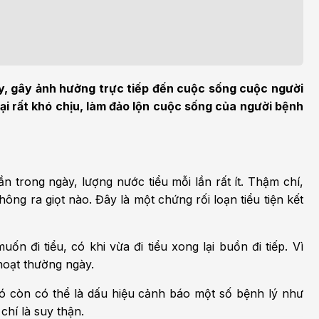
h học Ung bướu
Bệnh học Tim mạch
 bướu
Tim mạch
 - Tiết niệu
Ngoại khoa
ngày, gây ảnh hưởng trực tiếp đến cuộc sống cuộc người
lý trị liệu - Phục hồi
Tâm lý và sức khỏe tâm
i rất khó chịu, làm đảo lộn cuộc sống của người bệnh
c năng
thần
n thương chỉnh hình
Nam học
 lần trong ngày, lượng nước tiểu mỗi lần rất ít. Thậm chí,
ông ra giọt nào. Đây là một chứng rối loạn tiểu tiện kết
ốn đi tiểu, có khi vừa đi tiểu xong lại buồn đi tiếp. Vì
hoạt thường ngày.
 nó còn có thể là dấu hiệu cảnh báo một số bệnh lý như
chí là suy thận.