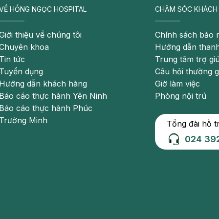
VỀ HỒNG NGỌC HOSPITAL
CHĂM SÓC KHÁCH
Giới thiệu về chúng tôi
Chính sách bảo 
Chuyên khoa
Hướng dẫn thanh
 biến
Tin tức
Trung tâm trợ gi
Tuyển dụng
Câu hỏi thường 
Hướng dẫn khách hàng
Giờ làm việc
Báo cáo thực hành Yên Ninh
Phòng nội trú
Báo cáo thực hành Phúc
Trường Minh
Tổng đài hỗ t
024 39
ững triệu chứng dưới đây:
hơn 7 lần vào ban ngày và hơn 2 lần vào ban đêm.
n, có thể bị són tiểu nếu không đi ngay.
tiểu không ra giọt nào hoặc rất ít.