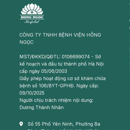
Người thừa cân, béo phì.
Có thể bạn quan tâm:
Nước tiểu có váng và 3 nguyên nhân phổ
CÔNG TY TNHH BỆNH VIỆN HỒNG
NGỌC
Đi tiểu buốt và những điều cần biết
Nước tiểu đục do nguyên nhân nào?
MST/ĐKKD/QĐTL: 0106699074 - Sở
kế hoạch và đầu tư thành phố Hà Nội
Triệu chứng của bệnh đái rắt
cấp ngày 05/06/2003
Giấy phép hoạt động cơ sở khám chữa
Khi bị tiểu rắt, người bệnh sẽ phải đối mặt với nh
bệnh số 106/BYT-GPHĐ. Ngày cấp:
09/10/2025
Đi tiểu nhiều lần trong ngày, thường là nhiều 
Người chịu trách nhiệm nội dung:
Cảm giác đi tiểu xuất hiện đột ngột, rất khó nhị
Dương Thành Nhân
Vừa đi tiểu xong cũng có thể mót tiểu nhưng lại 
Số 55 Phố Yên Ninh, Phường Ba