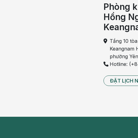
Phòng k
Nguyên nhân bệnh lý
Hồng Ng
Tiểu rắt có thể là dấu hiệu cảnh báo một số bệnh 
Keangn
Suy giảm chức năng thận: Thận ứ nước, thận 
Tầng 10 tòa
Keangnam H
Bệnh liên quan đến trực tràng: Viêm trực tràng,
phường Yên
Bệnh ở bộ phận sinh dục nữ: Ung thư cổ tử cun
Hotline: (+
Các yếu tố nguy cơ của bệnh đái rắt
ĐẶT LỊCH 
Ai cũng có thể mắc bệnh đái rắt. Tuy nhiên, nếu
mắc bệnh cao hơn những người khác:
Giới tính: Theo nhiều nghiên cứu, nữ giới là đố
Tuổi tác: Người già, trẻ em thường có bàng qua
Người mắc các bệnh lý về thần kinh, tiểu đường