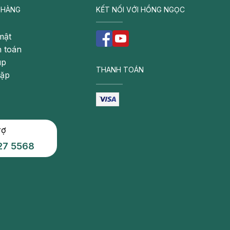
 HÀNG
KẾT NỐI VỚI HỒNG NGỌC
mật
 toán
úp
THANH TOÁN
gặp
rợ
27 5568