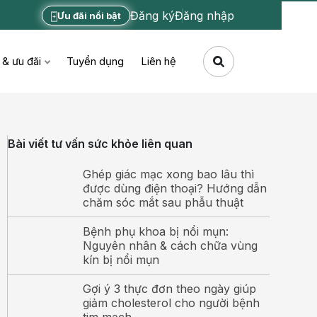
Đăng ký
Đăng nhập
Ưu đãi nổi bật
 & ưu đãi
Tuyển dụng
Liên hệ
Bài viết tư vấn sức khỏe liên quan
Ghép giác mạc xong bao lâu thì
được dùng điện thoại? Hướng dẫn
chăm sóc mắt sau phẫu thuật
Bệnh phụ khoa bị nổi mụn:
Nguyên nhân & cách chữa vùng
kín bị nổi mụn
Gợi ý 3 thực đơn theo ngày giúp
giảm cholesterol cho người bệnh