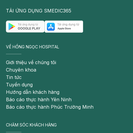
tổn
thương
TẢI ỨNG DỤNG SMEDIC365
thận.
Suy
thận
do
nhiều
VỀ HỒNG NGỌC HOSPITAL
nguyên
nhân
Giới thiệu về chúng tôi
và
Chuyên khoa
bệnh
Tin tức
lý
Tuyển dụng
khác
Hướng dẫn khách hàng
nhau
Báo cáo thực hành Yên Ninh
gây
Báo cáo thực hành Phúc Trường Minh
nên.
Người
CHĂM SÓC KHÁCH HÀNG
ta