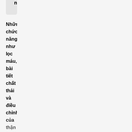
n
Những
chức
năng
như
lọc
máu,
bài
tiết
chất
thải
và
điều
chỉnh
của
thận