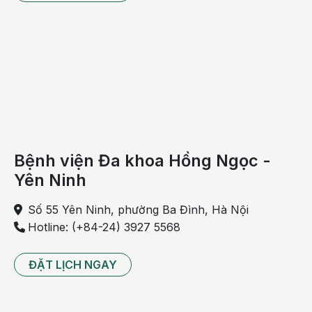
bên
cột
sống,
ngay
phía
trên
eo
và
đảm
Bệnh viện Đa khoa Hồng Ngọc -
nhận
Yên Ninh
một
số
Số 55 Yên Ninh, phường Ba Đình, Hà Nội
chức
Hotline: (+84-24) 3927 5568
năng
để
ĐẶT LỊCH NGAY
duy
trì sự
sống.