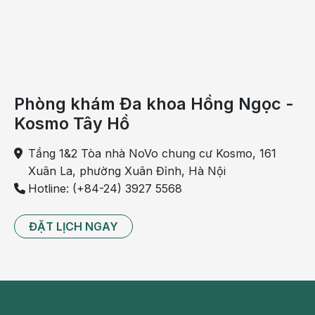
thừa,
duy
trì
cân
bằng
Phòng khám Đa khoa Hồng Ngọc -
muối
Kosmo Tây Hồ
và
chất
Tầng 1&2 Tòa nhà NoVo chung cư Kosmo, 161
điện
Xuân La, phường Xuân Đỉnh, Hà Nội
giải
Hotline: (+84-24) 3927 5568
trong
máu,
ĐẶT LỊCH NGAY
điều
chỉnh
huyết
áp.
Suy