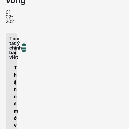
vong
01-
02-
2021
Tóm
tắt ý
chính
bài
viết
T
h
ậ
n
n
ằ
m
ở
v