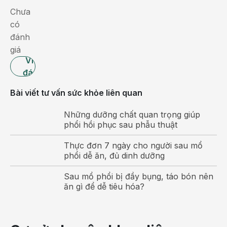
sớm
Chưa
có
có
biện
đánh
pháp
giá
can
Viết
thiệp
đánh
sẽ
giá
Bài viết tư vấn sức khỏe liên quan
phải
đối
Những dưỡng chất quan trọng giúp
mặt
phổi hồi phục sau phẫu thuật
với
Thực đơn 7 ngày cho người sau mổ
hàng
phổi dễ ăn, đủ dinh dưỡng
loạt
biến
Sau mổ phổi bị đầy bụng, táo bón nên
chứng
ăn gì để dễ tiêu hóa?
nguy
hiểm,
trong