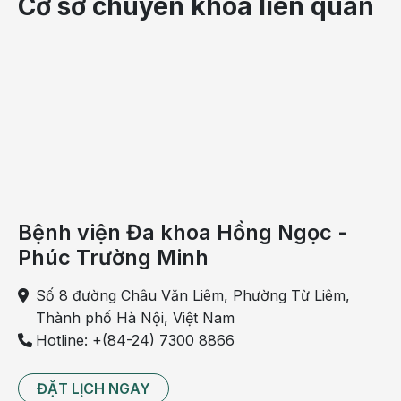
Cơ sở chuyên khoa liên quan
đó
có
tử
vong.
Thận
nằm
ở vị
trí
nào?
Bệnh viện Đa khoa Hồng Ngọc -
Thận
Phúc Trường Minh
gồm
2
Số 8 đường Châu Văn Liêm, Phường Từ Liêm,
quả
Thành phố Hà Nội, Việt Nam
nằm
Hotline: +(84-24) 7300 8866
sau
lưng,
ĐẶT LỊCH NGAY
hai