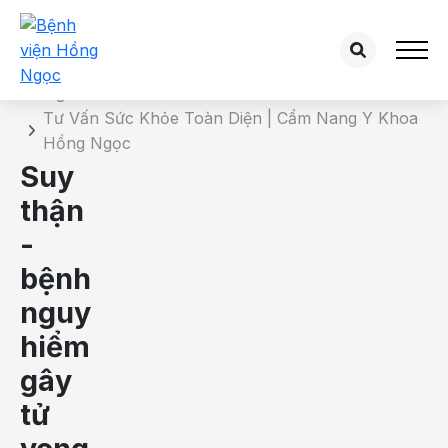
Chi tiết bài tư vấn
Trang chủ
Tư Vấn Sức Khỏe Toàn Diện | Cẩm Nang Y Khoa
Hồng Ngọc
Suy
thận
-
bệnh
nguy
hiểm
gây
tử