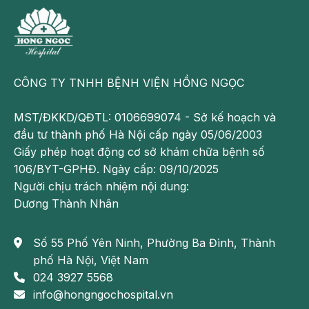
thận
là
gì?
Tình
CÔNG TY TNHH BỆNH VIỆN HỒNG NGỌC
trạng
suy
MST/ĐKKD/QĐTL: 0106699074 - Sở kế hoạch và
giảm
đầu tư thành phố Hà Nội cấp ngày 05/06/2003
chức
Giấy phép hoạt động cơ sở khám chữa bệnh số
năng
106/BYT-GPHĐ. Ngày cấp: 09/10/2025
của
Người chịu trách nhiệm nội dung:
thận
Dương Thành Nhân
được
gọi
Số 55 Phố Yên Ninh, Phường Ba Đình, Thành
là
phố Hà Nội, Việt Nam
suy
024 3927 5568
thận
info@hongngochospital.vn
hay