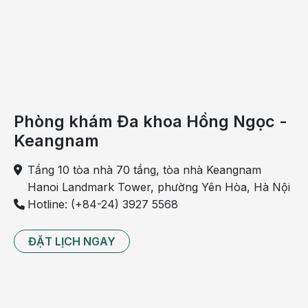
Chức
năng
lọc
máu
của
thận
được
Phòng khám Đa khoa Hồng Ngọc -
thực
Keangnam
hiện
bằng
Tầng 10 tòa nhà 70 tầng, tòa nhà Keangnam
cách
Hanoi Landmark Tower, phường Yên Hòa, Hà Nội
loại
Hotline: (+84-24) 3927 5568
bỏ
chất
ĐẶT LỊCH NGAY
thải
và
nước
dư