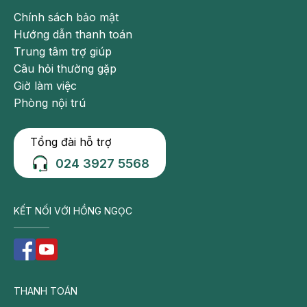
thường
Chính sách bảo mật
chia
Hướng dẫn thanh toán
thành
Trung tâm trợ giúp
2
Câu hỏi thường gặp
nhóm
Giờ làm việc
bệnh
Phòng nội trú
theo
thời
Tổng đài hỗ trợ
gian
024 3927 5568
mắc
bệnh
là
KẾT NỐI VỚI HỒNG NGỌC
suy
thận
cấp
(tổn
thương
THANH TOÁN
thận