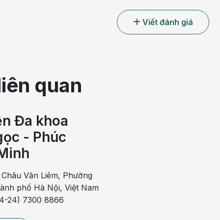
Viết đánh giá
liên quan
ện Đa khoa
ọc - Phúc
Minh
 Châu Văn Liêm, Phường
hành phố Hà Nội, Việt Nam
84-24) 7300 8866
 là triệu chứng của bệnh bạch hầu