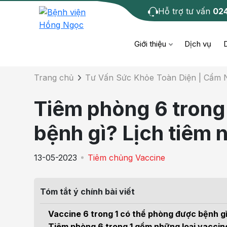
Hỗ trợ tư vấn
02
Chi tiết bài tư 
Giới thiệu
Dịch vụ
Trang chủ
Tư Vấn Sức Khỏe Toàn Diện | Cẩm
Bệnh học
Dươ
Bện
Tiêm phòng 6 trong
Cơ xương khớp
Da li
Bện
bệnh gì? Lịch tiêm 
Giáo dục sức khỏe
Chẩ
Bện
13-05-2023
Tiêm chủng Vaccine
- M
Tiêm chủng
Răng
Bệnh
Tóm tắt ý chính bài viết
Tầm soát ung thư
Tai 
Bện
Vaccine 6 trong 1 có thể phòng được bệnh g
Điện quang can thiệp
Khá
Tiêm phòng 6 trong 1 gồm những loại vaccin