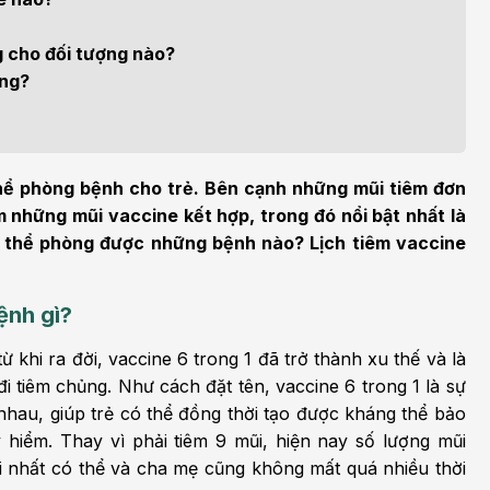
h học Ung bướu
Bệnh học Tim mạch
 bướu
Tim mạch
g cho đối tượng nào?
ông?
 - Tiết niệu
Ngoại khoa
lý trị liệu - Phục hồi
Tâm lý và sức khỏe tâm
c năng
thần
thể phòng bệnh cho trẻ. Bên cạnh những mũi tiêm đơn
 những mũi vaccine kết hợp, trong đó nổi bật nhất là
n thương chỉnh hình
Nam học
có thể phòng được những bệnh nào? Lịch tiêm vaccine
ệnh gì?
từ khi ra đời, vaccine 6 trong 1 đã trở thành xu thế và là
 tiêm chủng. Như cách đặt tên, vaccine 6 trong 1 là sự
au, giúp trẻ có thể đồng thời tạo được kháng thể bảo
hiểm. Thay vì phải tiêm 9 mũi, hiện nay số lượng mũi
ái nhất có thể và cha mẹ cũng không mất quá nhiều thời