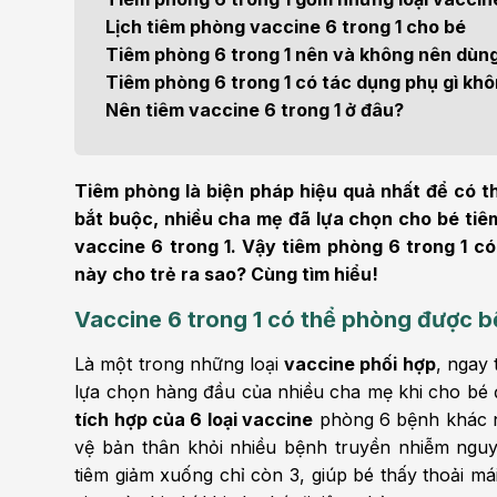
Bện
Lịch tiêm phòng vaccine 6 trong 1 cho bé
Thẩm mỹ
Ung
Tiêm phòng 6 trong 1 nên và không nên dùn
Tiêm phòng 6 trong 1 có tác dụng phụ gì kh
Tiêu hóa - Gan - Mật
Thận
Nên tiêm vaccine 6 trong 1 ở đâu?
Nội Tiết
Vật 
chứ
Tiêm phòng là biện pháp hiệu quả nhất để có 
Cấp cứu - Hồi sức tích
bắt buộc, nhiều cha mẹ đã lựa chọn cho bé tiêm
cực
Chấ
vaccine 6 trong 1. Vậy tiêm phòng 6 trong 1 
này cho trẻ ra sao? Cùng tìm hiểu!
Vaccine 6 trong 1 có thể phòng được b
Là một trong những loại
vaccine phối hợp
, ngay 
lựa chọn hàng đầu của nhiều cha mẹ khi cho bé đi
tích hợp của 6 loại vaccine
phòng 6 bệnh khác nh
vệ bản thân khỏi nhiều bệnh truyền nhiễm nguy 
tiêm giảm xuống chỉ còn 3, giúp bé thấy thoải m