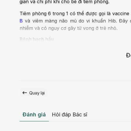
gian và chi phí khi cho bé đi tiêm phòng.
Tiêm phòng 6 trong 1 có thể được gọi là vaccin
B
và viêm màng não mủ do vi khuẩn Hib. Đây đ
nhiễm và có nguy cơ gây tử vong ở trẻ nhỏ.
Bệnh bạch hầu
Bệnh bạch hầu (Diphtheria) là một bệnh nhiễm t
Đ
Bệnh này ảnh hưởng đến đường hô hấp và hệ thố
và đe dọa tính mạng. Những triệu chứng ban đầ
như viêm họng, đau họng, ho và khó thở. Trong thờ
và gây tổn thương đến nhiều cơ quan của cơ thể, đ
Quay lại
Đánh giá
Hỏi đáp Bác sĩ