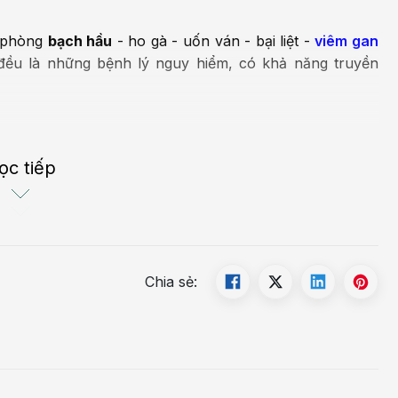
e phòng
bạch hầu
- ho gà - uốn ván - bại liệt -
viêm gan
ều là những bệnh lý nguy hiểm, có khả năng truyền
rùng do vi khuẩn Corynebacterium diphtheriae gây ra.
ọc tiếp
ng thần kinh, có thể gây ra biến chứng nghiêm trọng
u của bệnh bạch hầu chủ yếu liên quan đến hệ hô hấp
i gian lâu dần, vi khuẩn Diphtheria tiếp tục phát triển
ặc biệt là tim.
Chia sẻ: