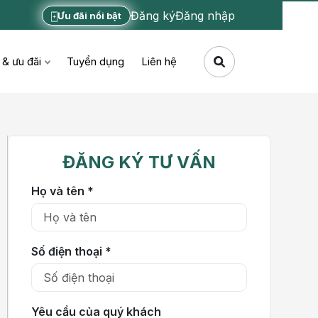
Đăng ký
Đăng nhập
Ưu đãi nổi bật
 & ưu đãi
Tuyển dụng
Liên hệ
ĐĂNG KÝ TƯ VẤN
Họ và tên *
Số điện thoại *
Yêu cầu của quý khách