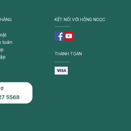
 HÀNG
KẾT NỐI VỚI HỒNG NGỌC
mật
 toán
úp
THANH TOÁN
gặp
rợ
27 5568