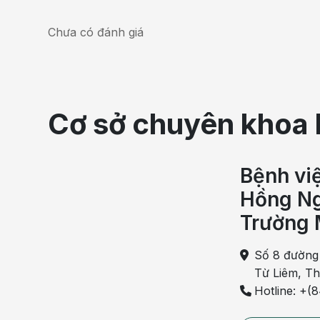
Chưa có đánh giá
Cơ sở chuyên khoa 
Bệnh vi
Hồng Ng
Trường 
Số 8 đường
Từ Liêm, T
Hotline: +(
Đau họng và khó thở có thể