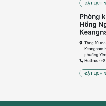
ĐẶT LỊCH 
Bạch hầu
là bệnh có thể lây truyền qua đường hô 
của người mắc bệnh. Trẻ em là đối tượng chủ y
Phòng k
với người lớn. Ngay cả khi được điều trị tích cực
Hồng Ng
5%.
Keangn
Ho gà
Ho gà hay còn gọi là ho đạn, là bệnh lý đường hô
Tầng 10 tòa
Ho gà thường bắt đầu với các triệu chứng chỉ là
Keangnam H
có thể kéo dài từ một đến hai tháng. Các cơn ho
phường Yên
ngày, làm cho người bệnh khó thở và có thể dẫ
Hotline: (+
viêm phổi, suy hô hấp và đột quỵ.
ĐẶT LỊCH 
Trẻ em và trẻ sơ sinh là những đối tượng chủ y
trọng hơn so với người lớn. Đối với những trẻ e
dùng máy trợ thở oxy, có dấu hiệu ngừng thở và su
Đăng ký tiêm phòng 6 trong 1 cho trẻ
TẠI ĐÂY
Uốn ván