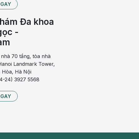
NGAY
hấp, tức là có tiếp xúc với dịch tiết họng hoặc dịch mũi
ếu bị nhiễm bệnh và có nguy cơ mắc bệnh nặng hơn so
hám Đa khoa
, tỷ lệ trẻ em tử vong do nhiễm bạch hầu có thể lên tới
ọc -
am
 hấp cấp tính do vi khuẩn Bordetella pertussis gây ra.
 nhà 70 tầng, tòa nhà
 ho khan, ngứa họng, sau đó chuyển sang cơn ho dữ dội
anoi Landmark Tower,
 có thể kéo dài đến mười lần hoặc nhiều hơn trong một
 Hòa, Hà Nội
n đến các biến chứng nghiêm trọng như hoại tử phổi,
84-24) 3927 5568
NGAY
ếu bị nhiễm bệnh ho gà và có nguy cơ mắc bệnh nghiêm
m mắc bệnh ho gà cần phải can thiệp y tế khẩn cấp như
y hô hấp thì tỷ lệ tử vong có thể lên tới hơn 30%.