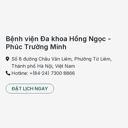
Viêm
gan B
(6 in 1)
Tiêu
Rotateq
Mỹ
3
chảy
Từ 2
2
Bệnh viện Đa khoa Hồng Ngọc -
do rota
tháng
Phúc Trường Minh
Rotarix
Bỉ
2
virus
Số 8 đường Châu Văn Liêm, Phường Từ Liêm,
Hội
Thành phố Hà Nội, Việt Nam
chứng
Hotline: +(84-24) 7300 8866
nhiễm
trùng,
ĐẶT LỊCH NGAY
viêm
màng
não,
Synflorix/
viêm
Từ 2
3
Prevenar
Bỉ
4
4
phổi,
tháng
13
nhiễm