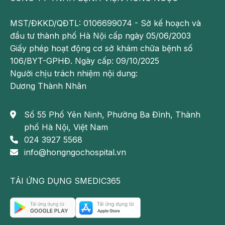
BỆNH
VẮC-XIN
Gói
Gó
TIÊM
1
2
MST/ĐKKD/QĐTL: 0106699074 - Sở kế hoạch và
đầu tư thành phố Hà Nội cấp ngày 05/06/2003
Ho gà,
Giấy phép hoạt động cơ sở khám chữa bệnh số
Bạch
106/BYT-GPHĐ. Ngày cấp: 09/10/2025
hầu,
Người chịu trách nhiệm nội dung:
Uốn
Dương Thành Nhân
ván,
Bại liệt,
Viêm
Số 55 Phố Yên Ninh, Phường Ba Đình, Thành
Hexaxim/
màng
Pháp/
Từ 2
phố Hà Nội, Việt Nam
1
Infanrix
3
3
não
Bỉ
tháng
024 3927 5568
Hexa
mủ,
info@hongngochospital.vn
Viêm
phổi do
TẢI ỨNG DỤNG SMEDIC365
HIB,
Viêm
gan B