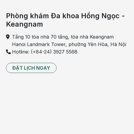
6
Nam/
1
1
bị -
MMR
tháng
Mỹ
Rubella
Phòng khám Đa khoa Hồng Ngọc -
Keangnam
Sởi -
Quai bị
Từ 12
7
MMR II
Mỹ
1
1
Tầng 10 tòa nhà 70 tầng, tòa nhà Keangnam
-
tháng
Hanoi Landmark Tower, phường Yên Hòa, Hà Nội
Rubella
Hotline: (+84-24) 3927 5568
Viêm
não
Thái
Từ 9
ĐẶT LỊCH NGAY
8
IMOJEV
2
2
Nhật
Lan
tháng
Bản
Thủy
Vavivax
Từ 12
9
Mỹ/ Bỉ
2
2
đậu
Varilrix
tháng
Tổng số liều
22
2