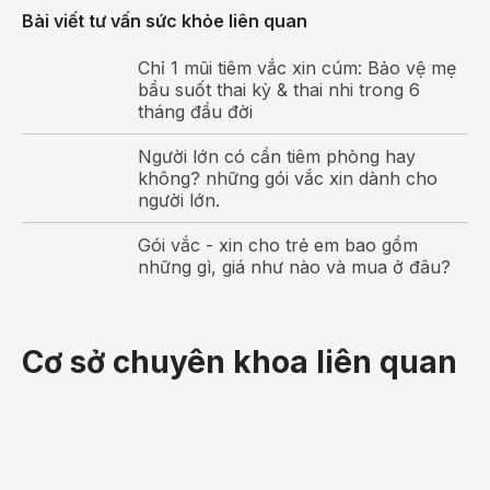
THỜI
TIÊM
Bài viết tư vấn sức khỏe liên quan
PHÒNG
TÊN
STT
NGUỒN
GIAN
BỆNH
VẮC-XIN
Gói
Gó
TIÊM
Chỉ 1 mũi tiêm vắc xin cúm: Bảo vệ mẹ
bầu suốt thai kỳ & thai nhi trong 6
1
2
tháng đầu đời
Ho gà,
Người lớn có cần tiêm phòng hay
Bạch
không? những gói vắc xin dành cho
hầu,
người lớn.
Uốn
ván,
Gói vắc - xin cho trẻ em bao gồm
những gì, giá như nào và mua ở đâu?
Bại liệt,
Viêm
Hexaxim/
màng
Pháp/
Từ 2
1
Infanrix
4
4
Cơ sở chuyên khoa liên quan
não
Bỉ
tháng
Hexa
mủ,
Viêm
phổi do
HIB,