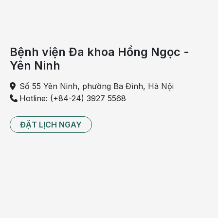
khuẩn
huyết,
viêm tai
giữa do
Bệnh viện Đa khoa Hồng Ngọc -
phế
Yên Ninh
cầu
Số 55 Yên Ninh, phường Ba Đình, Hà Nội
Influvac
Hà
Hotline: (+84-24) 3927 5568
Tetra/
Từ 6
4
Cúm
Lan/
3
3
Vaxigrip
tháng
Pháp
Tetra
ĐẶT LỊCH NGAY
Viêm
Menactra
màng
Từ 9
5
A-C-Y-
Pháp
2
2
não do
tháng
W135
mô cầu
Sởi/ Sởi
Việt
- Quai
MVVAC/
Từ 9