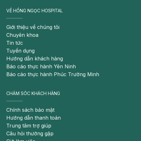
(6 in 1)
VỀ HỒNG NGỌC HOSPITAL
Tiêu
Rotateq
Mỹ
3
chảy
Từ 2
2
Giới thiệu về chúng tôi
do rota
tháng
Chuyên khoa
Rotarix
Bỉ
2
virus
Tin tức
Tuyển dụng
Hội
Hướng dẫn khách hàng
chứng
Báo cáo thực hành Yên Ninh
nhiễm
Báo cáo thực hành Phúc Trường Minh
trùng,
viêm
màng
CHĂM SÓC KHÁCH HÀNG
não,
Synflorix/
viêm
Từ 2
Chính sách bảo mật
3
Prevenar
Bỉ
3
3
phổi,
tháng
Hướng dẫn thanh toán
13
nhiễm
Trung tâm trợ giúp
khuẩn
Câu hỏi thường gặp
huyết,