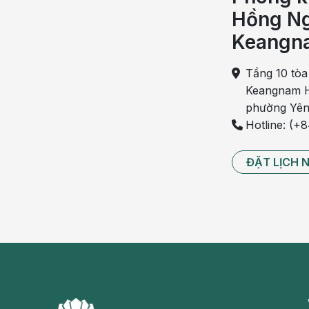
Thực phẩm giàu chất xơ hỗ trợ giảm cân và cân bằng
Hồng Ng
định. Vì những lý do này, chất xơ có thể giúp ngăn 
Keangn
phẩm này vào chế độ ăn uống của bạn:
Tầng 10 tòa
Trái cây tươi
Keangnam H
Rau xanh đậm như súp lơ, cải bó xôi, rau ngót, rau c
phường Yên
Hotline: (+
Bánh mì ngũ cốc nguyên hạt và mì ống
Yến mạch
ĐẶT LỊCH 
Đậu lăng
Lúa mạch