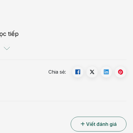
ọc tiếp
ố các bệnh phụ khoa, thường gặp ở phụ nữ trong độ tuổi từ
chỉ định điều trị bằng thuốc hoặc phẫu thuật.
nhưng chế độ ăn uống và lối sống hàng ngày có thể đóng một
Chia sẻ:
Viết đánh giá