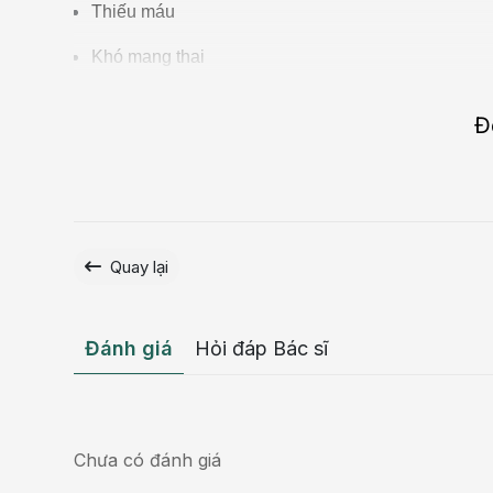
Thiếu máu
Khó mang thai
Sảy thai
Đ
Tỷ lệ mắc u xơ tử cung chiếm 18 - 20% trong tổng s
35 - 50 tuổi. Trong hầu hết các trường hợp, bác sĩ sẽ 
Mặc dù thực phẩm không thể điều trị dứt điểm u xơ 
vai trò trong việc giảm nguy cơ mắc bệnh.
Quay lại
Đánh giá
Hỏi đáp Bác sĩ
Chưa có đánh giá