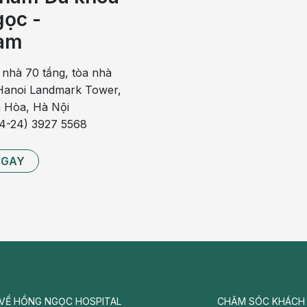
 nội tiết tố. Chúng cũng giúp giữ lượng đường trong máu ổn
ọc -
ngừa và làm chậm sự phát triển của u xơ. Thêm các loại thực
am
 nhà 70 tầng, tòa nhà
anoi Landmark Tower,
ải...
 Hòa, Hà Nội
84-24) 3927 5568
NGAY
VỀ HỒNG NGỌC HOSPITAL
CHĂM SÓC KHÁCH