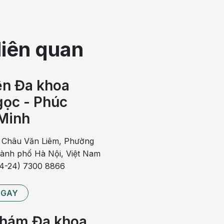
liên quan
ện Đa khoa
ọc - Phúc
Minh
ơ tử cung
 Châu Văn Liêm, Phường
hành phố Hà Nội, Việt Nam
84-24) 7300 8866
 bớt một số triệu chứng và biến chứng của u xơ. Dưới đây
NGAY
t triển của u xơ.
hám Đa khoa