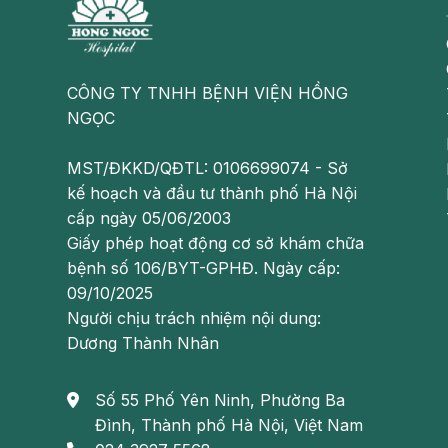
CÔNG TY TNHH BỆNH VIỆN HỒNG
NGỌC
MST/ĐKKD/QĐTL: 0106699074 - Sở
kế hoạch và đầu tư thành phố Hà Nội
cấp ngày 05/06/2003
Giấy phép hoạt động cơ sở khám chữa
bệnh số 106/BYT-GPHĐ. Ngày cấp:
09/10/2025
Người chịu trách nhiệm nội dung:
Dương Thành Nhân
Kali
Số 55 Phố Yên Ninh, Phường Ba
Kali giúp chống lại tác dụng của muối giúp cân bằn
Đình, Thành phố Hà Nội, Việt Nam
độ ăn uống hàng ngày của bạn: