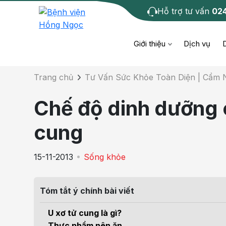
Hỗ trợ tư vấn
02
Chi tiết bài tư 
Giới thiệu
Dịch vụ
Trang chủ
Tư Vấn Sức Khỏe Toàn Diện | Cẩm
Bệnh học
Dươ
Bện
Chế độ dinh dưỡng 
Cơ xương khớp
Da li
Bện
cung
Giáo dục sức khỏe
Chẩ
Bện
15-11-2013
Sống khỏe
- M
Tiêm chủng
Răng
Bệnh
Tóm tắt ý chính bài viết
Tầm soát ung thư
Tai 
Bện
U xơ tử cung là gì?
Điện quang can thiệp
Khá
Thực phẩm nên ăn