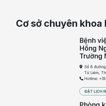
Cơ sở chuyên khoa 
Bệnh vi
Hồng Ng
Trường 
U x
Số 8 đường
Từ Liêm, T
Thực phẩm nên ăn
Hotline: +(
Một
chế độ ăn uống
cân bằng cũng có thể giúp giảm
ĐẶT LỊCH 
là một số loại thực phẩm có thể giúp làm chậm sự phá
Chất xơ
Phòng k