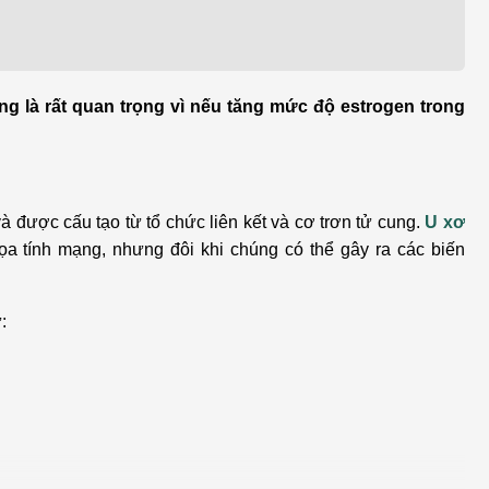
h học Ung bướu
Bệnh học Tim mạch
 bướu
Tim mạch
 - Tiết niệu
Ngoại khoa
ng là rất quan trọng vì nếu tăng mức độ estrogen trong
lý trị liệu - Phục hồi
Tâm lý và sức khỏe tâm
c năng
thần
 được cấu tạo từ tổ chức liên kết và cơ trơn tử cung.
U xơ
n thương chỉnh hình
Nam học
a tính mạng, nhưng đôi khi chúng có thể gây ra các biến
: