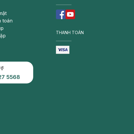
mật
 toán
úp
THANH TOÁN
gặp
rợ
27 5568