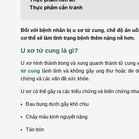
Bện
Thực phẩm cần tránh
Thẩm mỹ
Ung
Tiêu hóa - Gan - Mật
Thận
Đối với bệnh nhân bị u xơ tử cung, chế độ ăn uố
cơ thể sẽ làm tình trạng bệnh thêm nặng nề hơn.
Nội Tiết
Vật 
U xơ tử cung là gì?
chứ
Cấp cứu - Hồi sức tích
U xơ
hình thành trong và xung quanh thành tử cung và
cực
Chấ
tử cung
lành tính và không gây ung thư hoặc đe dọ
chứng và các vấn đề sức khỏe.
U xơ có thể gây ra các triệu chứng và biến chứng như
Đau bụng dưới gây khó chịu
Chảy máu kinh nguyệt nặng
Táo bón