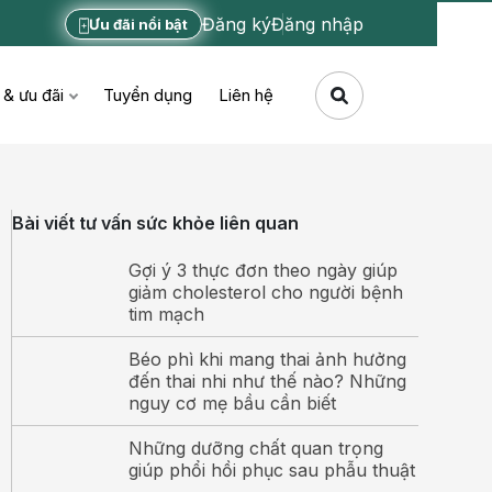
Đăng ký
Đăng nhập
Ưu đãi nổi bật
 & ưu đãi
Tuyển dụng
Liên hệ
Bài viết tư vấn sức khỏe liên quan
Gợi ý 3 thực đơn theo ngày giúp
giảm cholesterol cho người bệnh
tim mạch
Béo phì khi mang thai ảnh hưởng
đến thai nhi như thế nào? Những
nguy cơ mẹ bầu cần biết
Những dưỡng chất quan trọng
giúp phổi hồi phục sau phẫu thuật