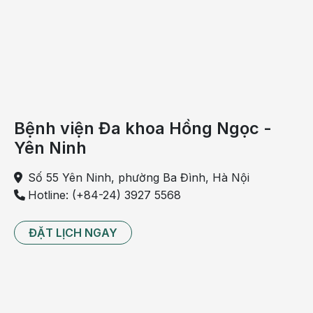
Đậu đỏ
Còn gọi là xích tiểu đậu, tính bình, vị ngọt chua, có công
dụng kiện tỳ chỉ tả, lợi niệu tiêu thũng. Sách Bản thảo
cương mục viết: “Xích tiểu đậu hành tân dịch, lợi tiểu tiện,
tiêu trướng trừ thũng”.
Bệnh viện Đa khoa Hồng Ngọc -
Trong thành phần hoá học của đậu đỏ hầu như không có
Yên Ninh
nhân purin, là thực phẩm rất tốt cho bệnh nhân bị bệnh
gút.
Số 55 Yên Ninh, phường Ba Đình, Hà Nội
Hotline: (+84-24) 3927 5568
Lê và táo
ĐẶT LỊCH NGAY
Đây là hai loại quả tính mát, vị ngọt, có công dụng thanh
nhiệt sinh tân, chỉ khát trừ phiền. Trong thành phần có
chứa nhiều nước, sinh tố, muối kali. Là loại quả kiềm
tính, dùng rất tốt cho bệnh nhân bị bệnh gút cấp tính và
mạn tính.