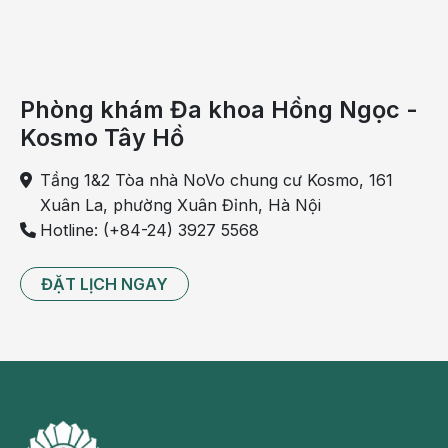
Phòng khám Đa khoa Hồng Ngọc -
Kosmo Tây Hồ
Tầng 1&2 Tòa nhà NoVo chung cư Kosmo, 161
Xuân La, phường Xuân Đỉnh, Hà Nội
Giảm nguy cơ sỏi thận nhờ uống nước lọc
Hotline: (+84-24) 3927 5568
Chú ý cách uống nước lọc đúng
ĐẶT LỊCH NGAY
Mỗi ngày cơ thể chúng ta cần ít nhất là 1,5 lít nước
hoặc nhiều hơn. Chúng ta không nên uống nhiều 1
lần mà phải chia đều trong ngày, nếu uống quá nhiều
nước 1 lần sẽ làm tổn thương đến thận.
Những thông tin cung cấp trong bài viết của Bệnh
viện Đa khoa Hồng Ngọc chỉ có tính chất tham khảo,