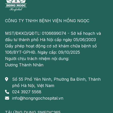
không thay thế cho việc chẩn đoán hoặc điều trị y
khoa.
Theo dõi fanpage của Bệnh viện Đa khoa Hồng
CÔNG TY TNHH BỆNH VIỆN HỒNG NGỌC
Ngọc để biết thêm thông tin bổ ích khác:
https://www.facebook.com/BenhvienHongNgoc/
MST/ĐKKD/QĐTL: 0106699074 - Sở kế hoạch và
đầu tư thành phố Hà Nội cấp ngày 05/06/2003
Giấy phép hoạt động cơ sở khám chữa bệnh số
106/BYT-GPHĐ. Ngày cấp: 09/10/2025
Người chịu trách nhiệm nội dung:
Dương Thành Nhân
Số 55 Phố Yên Ninh, Phường Ba Đình, Thành
phố Hà Nội, Việt Nam
024 3927 5568
info@hongngochospital.vn
TẢI ỨNG DỤNG SMEDIC365