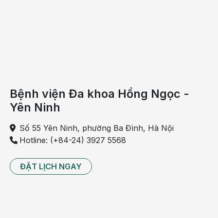
Nước còn giúp loại bỏ các tạp chất và cải thiện lưu
thông máu, giúp khuôn mặt hồng hào và sáng rõ.
Bệnh viện Đa khoa Hồng Ngọc -
Yên Ninh
Số 55 Yên Ninh, phường Ba Đình, Hà Nội
Hotline: (+84-24) 3927 5568
ĐẶT LỊCH NGAY
Uống nước lọc giúp bạn sở hữu một làn da khỏe
mạnh
Giúp tiêu hóa tốt