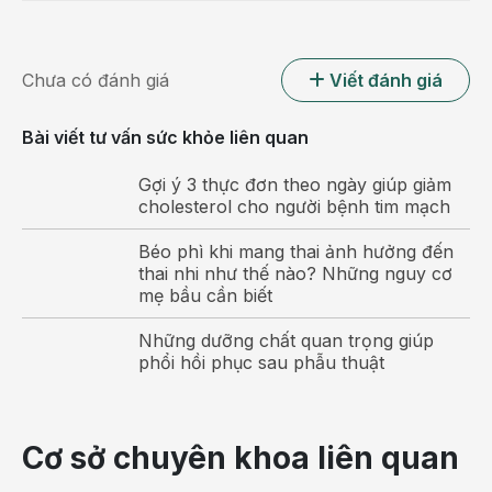
ích gì cho năng lượng của cơ thể, bạn đang sai lầm!
Nếu bạn cảm thấy mệt mỏi và kiệt sức, hãy uống
nước.
Chưa có đánh giá
Viết đánh giá
Nước giúp vận chuyển oxy trong máu và các chất
Bài viết tư vấn sức khỏe liên quan
dinh dưỡng thiết yếu đến các tế bào. Nếu bạn được
cung cấp đủ nước, tim của bạn không phải làm việc
Gợi ý 3 thực đơn theo ngày giúp giảm
cực nhọc để cố gắng bơm thật nhiều máu đi khắp cơ
cholesterol cho người bệnh tim mạch
thể. Vì vậy, uống nước giúp
tăng năng lượng cho cơ
Béo phì khi mang thai ảnh hưởng đến
thể
.
thai nhi như thế nào? Những nguy cơ
mẹ bầu cần biết
Giúp tránh căng thẳng
Những dưỡng chất quan trọng giúp
Có từ 70% đến 80% mô não là nước.
phổi hồi phục sau phẫu thuật
Nếu bạn bị mất nước, không những cơ thể bạn mệt
mỏi và tâm trí cũng sẽ căng thẳng. Vì thế, giữ một ly
nước cạnh bàn làm việc hoặc mang theo một chai
Cơ sở chuyên khoa liên quan
nước khi ra ngoài để uống nước thường xuyên. Cách