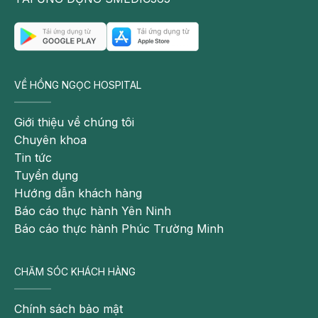
do nhiễm trùng.
Ống thận
Ống thận bị hoại tử cũng có thể gây suy thận tại
VỀ HỒNG NGỌC HOSPITAL
thận. Ngoài ra, thiếu máu cục bộ do xuất huyết, sốc,
viêm tụy cấp, chấn thương… cũng gây tổn thương
Giới thiệu về chúng tôi
thận.
Chuyên khoa
Tin tức
Có thể bạn quan tâm:
Tuyển dụng
Cảnh báo 13 dấu hiệu suy thận cần đi
Hướng dẫn khách hàng
khám ngay
Báo cáo thực hành Yên Ninh
6 triệu chứng suy thận ở nữ giới chị em
Báo cáo thực hành Phúc Trường Minh
chớ nên coi thường
Nong mạch vành: Chỉ định, quy trình và
CHĂM SÓC KHÁCH HÀNG
lưu ý
Chính sách bảo mật