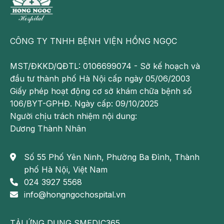
Các vấn đề gặp ở mạch máu lớn và trung bình như
hiện tượng cục máu đông, động mạch bị kẹp nhầm
CÔNG TY TNHH BỆNH VIỆN HỒNG NGỌC
khi phẫu thuật, huyết khối gây tắc động mạch, huyết
khối tĩnh mạch thận 2 bên… ảnh hưởng đến dòng
MST/ĐKKD/QĐTL: 0106699074 - Sở kế hoạch và
máu ở thận và khiến thận bị tổn thương, suy giảm
đầu tư thành phố Hà Nội cấp ngày 05/06/2003
chức năng.
Giấy phép hoạt động cơ sở khám chữa bệnh số
Ở mạch máu nhỏ, các vấn đề như thuyên tắc xơ
106/BYT-GPHĐ. Ngày cấp: 09/10/2025
vữa, huyết khối vi mạch, tăng huyết áp cấp tính, cơn
Người chịu trách nhiệm nội dung:
xơ cứng bì cấp, hội chứng thiếu máu tán huyết, tăng
Dương Thành Nhân
men gan, giảm tiểu cầu đều gây ảnh hưởng đến chức
năng thận.
Số 55 Phố Yên Ninh, Phường Ba Đình, Thành
phố Hà Nội, Việt Nam
Mô kẽ
024 3927 5568
Có một số vấn đề ở mô kẽ liên quan đến bệnh suy
info@hongngochospital.vn
thận cấp đó là viêm thận mô kẽ cấp, dùng thuốc
kháng sinh, thuốc lợi tiểu, thuốc chống co giật hoặc
TẢI ỨNG DỤNG SMEDIC365