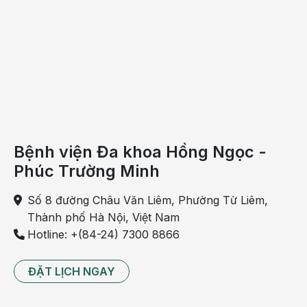
ngoài tim và các dấu hiệu rối loạn não.
Bệnh viện Đa khoa Hồng Ngọc -
Phúc Trường Minh
Số 8 đường Châu Văn Liêm, Phường Từ Liêm,
Thành phố Hà Nội, Việt Nam
Suy thận cấp có thể tiềm ẩn nhiều nguy cơ nguy hiểm
Hotline: +(84-24) 7300 8866
Giai đoạn đái trở lại
ĐẶT LỊCH NGAY
Ở giai đoạn này, bệnh nhân đã có thể đi tiểu và lượng
nước tiểu cũng tăng dần. Tuy nhiên vẫn có các dấu