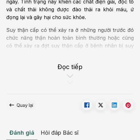
ngày. Tình trạng này khiến các chất điện giải, độc tố
và chất thải không được đào thải ra khỏi máu, ứ
đọng lại và gây hại cho sức khỏe.
Suy thận cấp có thể xảy ra ở những người trước đó
chức năng thận hoàn toàn bình thường hoặc cũng
có thể xảy ra đợt suy thận cấp ở bệnh nhân bị suy
thận mạn. Suy thận cấp diễn ra đột ngột, nhanh
chóng. Nếu được điều trị đúng cách, kịp thời, bệnh
Đọc tiếp
nhân có thể hồi phục chức năng thận hoàn toàn.
Dấu hiệu bệnh suy thận cấp
Việc nhận biết dấu hiệu, phát hiện bệnh sớm có vai
trò quan trọng, ảnh hưởng trực tiếp đến kết quả điều
Quay lại
trị bệnh. Người bệnh có thể nhận biết dấu hiệu của
bệnh qua từng giai đoạn khác nhau.
Giai đoạn khởi đầu
Đánh giá
Hỏi đáp Bác sĩ