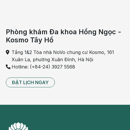
thận. Khi những bộ phận này gặp vấn đề sẽ gây viêm
cầu thận, hội chứng thận hư…, lâu dần dẫn đến suy
thận cấp.
Phòng khám Đa khoa Hồng Ngọc -
Kosmo Tây Hồ
Tầng 1&2 Tòa nhà NoVo chung cư Kosmo, 161
Xuân La, phường Xuân Đỉnh, Hà Nội
Hotline: (+84-24) 3927 5568
ĐẶT LỊCH NGAY
Viêm cầu thận là một trong những nguyên nhân gây
suy thận cấp
Mạch máu