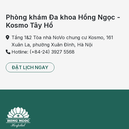
đó, họ có nhiều khả năng mang song thai hơn phụ nữ trẻ.
Yếu tố sắc tộc
Phòng khám Đa khoa Hồng Ngọc -
Kosmo Tây Hồ
Người châu Phi có xu hướng dễ sinh đôi không cùng
trứng hơn người châu Á.
Tầng 1&2 Tòa nhà NoVo chung cư Kosmo, 161
Xuân La, phường Xuân Đỉnh, Hà Nội
Trong khi đó, tỷ lệ sinh đôi của người da trắng nằm giữa
Hotline: (+84-24) 3927 5568
người châu Phi và người châu Á.
Để sớm phát hiện số lượng thai, mẹ hãy đi khám thai
ĐẶT LỊCH NGAY
từ sớm. Đăng ký khám thai cùng các bác sĩ Sản khoa
giàu kinh nghiệm TẠI ĐÂY
Những dấu hiệu nhận biết mang song thai
Trong quá khứ, khoảng hơn 50% bà mẹ mang thai đôi
không hề biết mình sẽ sinh đôi cho tới tận khi đẻ hai em
bé ra. Điều này xảy ra do sự biến đổi bên ngoài của
người mang thai đôi và người mang thai đơn là khá