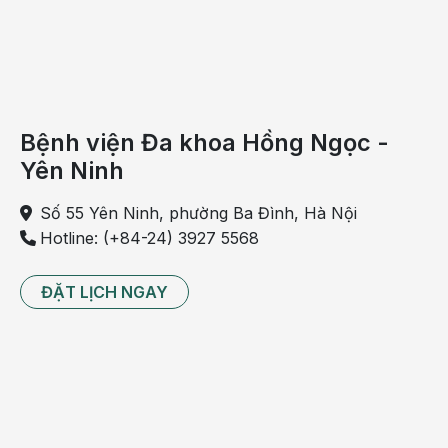
folic trong thai kỳ có thể dẫn đến những tác dụng phụ
khác.
Ước tính rằng cứ 176 bà mẹ đang mang thai được uống
đầy đủ acid folic thì có một bà mẹ sẽ sinh đôi.
Bệnh viện Đa khoa Hồng Ngọc -
Tác dụng phụ của thuốc tránh thai
Yên Ninh
Việc có thai ngay khi dừng uống thuốc tránh thai cũng có
Số 55 Yên Ninh, phường Ba Đình, Hà Nội
thể làm tăng khả năng sinh đôi.
Hotline: (+84-24) 3927 5568
Theo một số nghiên cứu, phụ nữ uống thuốc tránh thai
trên 6 tháng và có bầu ngay sau khi dừng uống thuốc sẽ
ĐẶT LỊCH NGAY
có xác suất sinh đôi gấp đôi so với bình thường.