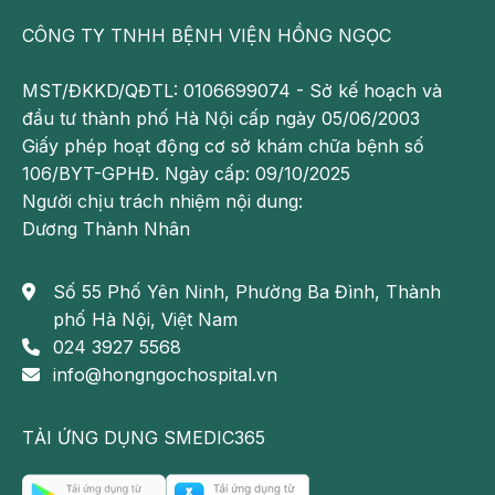
giống nhau và rất khó phân biệt. Ngay cả những bà đỡ
hoặc bác sĩ đầy kinh nghiệm cũng rất dễ sai lầm khi dự
CÔNG TY TNHH BỆNH VIỆN HỒNG NGỌC
đoán xem bà mẹ đang mang thai đơn hay đôi nếu chỉ
nhìn bên ngoài.
MST/ĐKKD/QĐTL: 0106699074 - Sở kế hoạch và
đầu tư thành phố Hà Nội cấp ngày 05/06/2003
Sau khi máy
siêu âm
được sử dụng rộng rãi, việc phát
Giấy phép hoạt động cơ sở khám chữa bệnh số
hiện ra bà mẹ mang thai đôi đã trở nên dễ dàng hơn
106/BYT-GPHĐ. Ngày cấp: 09/10/2025
nhiều. Dưới đây là các biểu hiện mà bà mẹ có thể biết
Người chịu trách nhiệm nội dung:
rằng mình đang mang thai đôi và sẽ sinh đôi:
Dương Thành Nhân
Linh cảm
Số 55 Phố Yên Ninh, Phường Ba Đình, Thành
Một vài bà mẹ có thể cảm nhận được mình đang mang
phố Hà Nội, Việt Nam
thai nhiều hơn một đứa trẻ cho dù họ không có bất cứ
024 3927 5568
biểu hiện bên ngoài nào (ví dụ bụng to hơn) để chứng
info@hongngochospital.vn
minh.
Biểu hiện nghén nhiều hơn và tăng cân
TẢI ỨNG DỤNG SMEDIC365
nhiều hơn