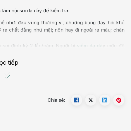
àm nội soi dạ dày để kiểm tra:
thể như: đau vùng thượng vị, chướng bụng đầy hơi khó
ợ ra chất đắng như mật; nôn hay đi ngoài ra máu; chán
 soi định kỳ 2 lần/năm. Người bị
viêm dạ dà
y mức độ
g rượu bia vì trong thuốc lá và rượu bia có nhiều chất
ọc tiếp
mắc các bệnh dạ dày như đau dạ dày do nhiễm
vi khuẩn
.
Chia sẻ: