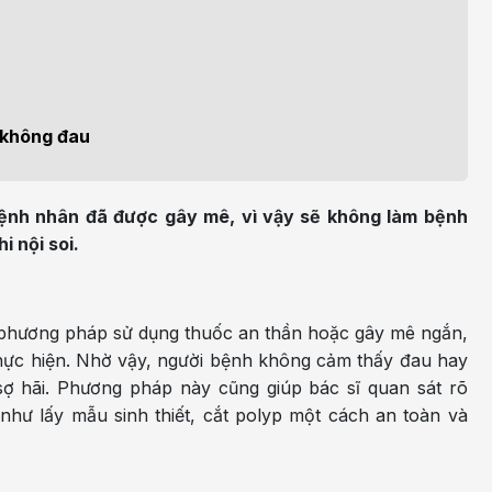
h học Ung bướu
Bệnh học Tim mạch
 bướu
Tim mạch
 - Tiết niệu
Ngoại khoa
y không đau
lý trị liệu - Phục hồi
Tâm lý và sức khỏe tâm
c năng
thần
bệnh nhân đã được gây mê, vì vậy sẽ không làm bệnh
n thương chỉnh hình
Nam học
 nội soi.
à phương pháp sử dụng thuốc an thần hoặc gây mê ngắn,
thực hiện. Nhờ vậy, người bệnh không cảm thấy đau hay
sợ hãi. Phương pháp này cũng giúp bác sĩ quan sát rõ
t như lấy mẫu sinh thiết, cắt polyp một cách an toàn và