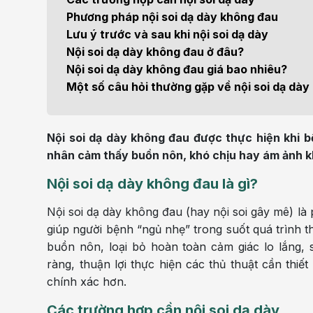
Bện
Phương pháp nội soi dạ dày không đau
Thẩm mỹ
Ung
Lưu ý trước và sau khi nội soi dạ dày
Nội soi dạ dày không đau ở đâu?
Tiêu hóa - Gan - Mật
Thận
Nội soi dạ dày không đau giá bao nhiêu?
Một số câu hỏi thường gặp về nội soi dạ dà
Nội Tiết
Vật 
chứ
Cấp cứu - Hồi sức tích
Nội soi dạ dày không đau được thực hiện khi 
cực
Chấ
nhân cảm thấy buồn nôn, khó chịu hay ám ảnh khi
Nội soi dạ dày không đau là gì?
Nội soi dạ dày không đau (hay nội soi gây mê) l
giúp người bệnh “ngủ nhẹ” trong suốt quá trình 
buồn nôn, loại bỏ hoàn toàn cảm giác lo lắng, 
ràng, thuận lợi thực hiện các thủ thuật cần thiế
chính xác hơn.
Các trường hợp cần nội soi dạ dày