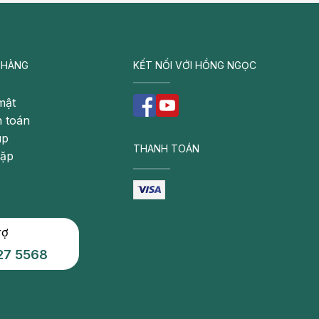
 HÀNG
KẾT NỐI VỚI HỒNG NGỌC
mật
 toán
úp
THANH TOÁN
gặp
rợ
27 5568