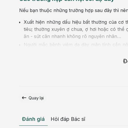
Nếu bạn thuộc những trường hợp sau đây thì nên l
Xuất hiện những dấu hiệu bất thường của cơ 
tiêu; thường xuyên ợ chua, ợ hơi hoặc có thể 
ăn - sút cân nhanh không rõ nguyên nhân…
Người mắc bệnh viêm dạ dày mãn tính cần nội
nhẹ và trung bình nên nội soi 3 năm/lần.
Những người thường xuyên hút thuốc lá, sử dụn
Đ
ảnh hưởng đến niêm mạc dạ dày.
Những người tiền sử gia đình có người thân 
HP
ung thư dạ dày.
Người muốn
tầm soát ung thư dạ dày
thực quản
Quay lại
Đánh giá
Hỏi đáp Bác sĩ