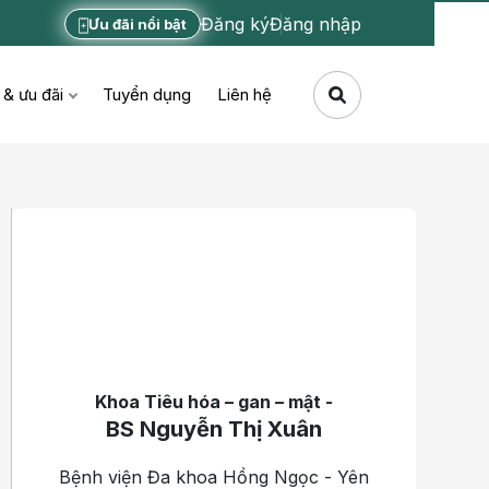
Đăng ký
Đăng nhập
Ưu đãi nổi bật
 & ưu đãi
Tuyển dụng
Liên hệ
Khoa Tiêu hóa – gan – mật -
BS Nguyễn Thị Xuân
Bệnh viện Đa khoa Hồng Ngọc - Yên