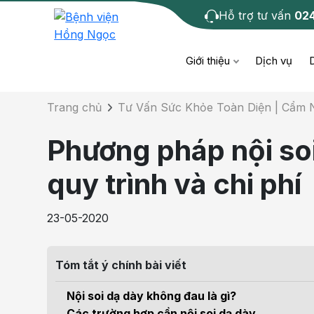
Hỗ trợ tư vấn
02
Chi tiết bài tư 
Giới thiệu
Dịch vụ
Trang chủ
Tư Vấn Sức Khỏe Toàn Diện | Cẩm
Bệnh học
Dươ
Bện
Phương pháp nội so
Cơ xương khớp
Da li
Bện
quy trình và chi phí
Giáo dục sức khỏe
Chẩ
Bện
23-05-2020
- M
Tiêm chủng
Răng
Bệnh
Tóm tắt ý chính bài viết
Tầm soát ung thư
Tai 
Bện
Nội soi dạ dày không đau là gì?
Điện quang can thiệp
Khá
Các trường hợp cần nội soi dạ dày