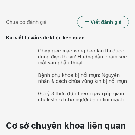
Nhiều nghiên cứu cho thấy có nhiều yếu tố ảnh hưởng
đến sự phát triển chiều cao ở trẻ, nhưng có 3 yếu tố
Chưa có đánh giá
Viết đánh giá
chính và có thể tác động được đó là: dinh dưỡng, môi
trường xã hội, luyện tập thể dục thể thao.
Bài viết tư vấn sức khỏe liên quan
Ghép giác mạc xong bao lâu thì được
dùng điện thoại? Hướng dẫn chăm sóc
mắt sau phẫu thuật
Bệnh phụ khoa bị nổi mụn: Nguyên
nhân & cách chữa vùng kín bị nổi mụn
Gợi ý 3 thực đơn theo ngày giúp giảm
cholesterol cho người bệnh tim mạch
Cơ sở chuyên khoa liên quan
Yếu tố về môi trường - xã hội ảnh hưởng