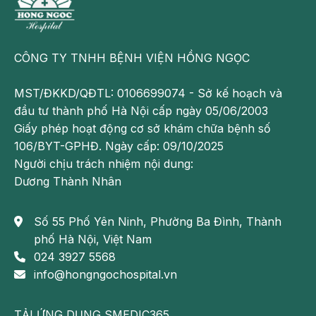
thay thế cho việc chẩn đoán hoặc điều trị y khoa.
Theo dõi fanpage của Bệnh viện Đa khoa Hồng Ngọc
để biết thêm thông tin bổ ích khác:
CÔNG TY TNHH BỆNH VIỆN HỒNG NGỌC
https://www.facebook.com/BenhvienHongNgoc/
MST/ĐKKD/QĐTL: 0106699074 - Sở kế hoạch và
đầu tư thành phố Hà Nội cấp ngày 05/06/2003
Giấy phép hoạt động cơ sở khám chữa bệnh số
106/BYT-GPHĐ. Ngày cấp: 09/10/2025
Người chịu trách nhiệm nội dung:
Dương Thành Nhân
Số 55 Phố Yên Ninh, Phường Ba Đình, Thành
phố Hà Nội, Việt Nam
024 3927 5568
info@hongngochospital.vn
TẢI ỨNG DỤNG SMEDIC365