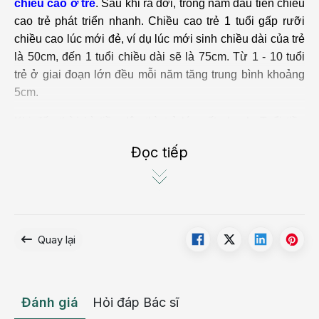
chiều cao ở trẻ
. Sau khi ra đời, trong năm đầu tiên chiều
cao trẻ phát triển nhanh. Chiều cao trẻ 1 tuổi gấp rưỡi
chiều cao lúc mới đẻ, ví dụ lúc mới sinh chiều dài của trẻ
là 50cm, đến 1 tuổi chiều dài sẽ là 75cm. Từ 1 - 10 tuổi
trẻ ở giai đoạn lớn đều mỗi năm tăng trung bình khoảng
5cm.
Khi đến thời kỳ tiền dậy thì, trẻ lớn rất nhanh. Tuổi tiền
dậy thì của trẻ em Việt Nam là 9 - 11 tuổi đối với nữ và 12
Đọc tiếp
- 14 tuổi đối với nam.
Lứa tuổi này sự phát triển chiều cao ở trẻ tăng nhanh rõ
rết. Chiều cao của trẻ nữ tăng mỗi năm khoảng 6cm và
nam là 7cm. Khi đến tuổi dậy thì (12 - 13 đối với nữ và 15
Quay lại
- 16 đối với nam), sức lớn chậm lại, mỗi năm tăng khoảng
2cm. Giai đoạn tiếp theo cho đến 25 tuổi thì sức lớn rất
chậm, chỉ tăng 1 - 2cm hoặc hầu như không tăng. Cơ thể
con người hết tuổi lớn với nữ là khoảng 23 tuổi và nam là
Đánh giá
Hỏi đáp Bác sĩ
25 tuổi.