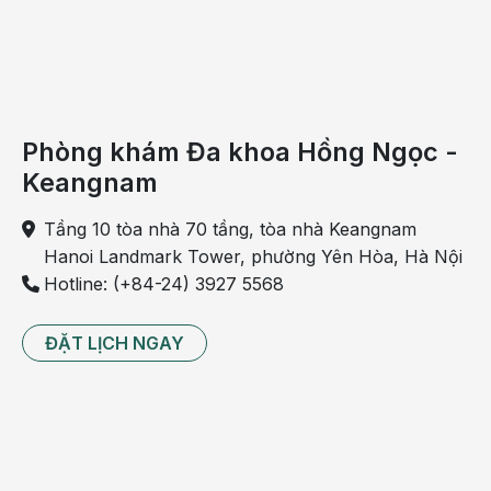
Phòng khám Đa khoa Hồng Ngọc -
Keangnam
Luyện tập thể dục thể thao giúp phát triển
Tầng 10 tòa nhà 70 tầng, tòa nhà Keangnam
chiều cao ở trẻ
Hanoi Landmark Tower, phường Yên Hòa, Hà Nội
Thường xuyên luyện tập
thể dục thể thao
có tác dụng
Hotline: (+84-24) 3927 5568
rất tốt tới sự phát triển thể lực và tăng cường các phản xạ
nhanh nhẹn, bền bỉ, dẻo dai. Nhiều môn thể thao hỗ trợ
ĐẶT LỊCH NGAY
tốt cho phát triển chiều cao ở trẻ như: bơi, nhảy cao,
chạy…
Mọi can thiệp nhằm giúp phát triển chiều cao ở trẻ cần
phải thực hiện sớm, càng sớm càng tốt ngay từ những
tuần đầu tiên của thai nhi. Quá trình chăm sóc dinh