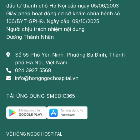
mộng du.
đầu tư thành phố Hà Nội cấp ngày 05/06/2003
Giấy phép hoạt động cơ sở khám chữa bệnh số
Nếu trẻ cần được đánh thức sớm vào buổi sáng thì
106/BYT-GPHĐ. Ngày cấp: 09/10/2025
phải đi ngủ sớm hơn vào tối hôm trước. Cố gắng đánh
Người chịu trách nhiệm nội dung:
thức đúng giờ đề phòng mộng du: Nếu con bạn
Dương Thành Nhân
thường bị mộng du, ghi chép thời gian từ lúc trẻ ngủ
đến lúc bắt đầu mộng du. Sau đó đánh thức trẻ 15 phút
Số 55 Phố Yên Ninh, Phường Ba Đình, Thành
trước khi trẻ bắt đầu mộng du, giữ cho trẻ thức 5 phút.
phố Hà Nội, Việt Nam
Làm như vậy 7 đêm liền. Nếu trẻ bị mộng du lại thì
024 3927 5568
luyện tập tiếp 7 đêm nữa
info@hongngochospital.vn
TẢI ỨNG DỤNG SMEDIC365
VỀ HỒNG NGỌC HOSPITAL