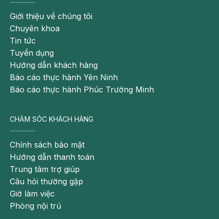
Giới thiệu về chúng tôi
Chuyên khoa
Tin tức
Trẻ bị mộng du cần luôn có người thân bên cạnh
Tuyển dụng
Người bị mộng du cần phải được theo dõi và hỗ trợ bởi
Hướng dẫn khách hàng
người thân để tránh hậu quả có thể xảy ra trong khi họ
Báo cáo thực hành Yên Ninh
không tự chủ về hành vi./.
Báo cáo thực hành Phúc Trường Minh
Những thông tin cung cấp trong bài viết của Bệnh viện
CHĂM SÓC KHÁCH HÀNG
Đa khoa Hồng Ngọc chỉ có tính chất tham khảo, không
thay thế cho việc chẩn đoán hoặc điều trị y khoa.
Chính sách bảo mật
Theo dõi fanpage của Bệnh viện Đa khoa Hồng Ngọc
Hướng dẫn thanh toán
để biết thêm thông tin bổ ích khác:
Trung tâm trợ giúp
https://www.facebook.com/BenhvienHongNgoc/
Câu hỏi thường gặp
Giờ làm việc
Phòng nội trú