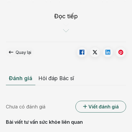
đầy nước tiểu, ngủ ở môi trường lạ, nơi ngủ ồn ào, có
quá nhiều ánh sáng, người ngủ bị stress… cũng có thể
Đọc tiếp
dẫn đến tình trạng mộng du.
Ở người lớn, tình trạng này có thể liên quan tới rối loạn
tâm thần, phản ứng với thuốc, người uống nhiều rượu,
có xảy ra những cơn động kinh cục bộ. Ở người già có
Quay lại
thể là biểu hiện của bệnh não như thiếu máu não thoáng
qua, các bệnh mạch máu não…
Đánh giá
Hỏi đáp Bác sĩ
Chưa có đánh giá
Viết đánh giá
Bài viết tư vấn sức khỏe liên quan