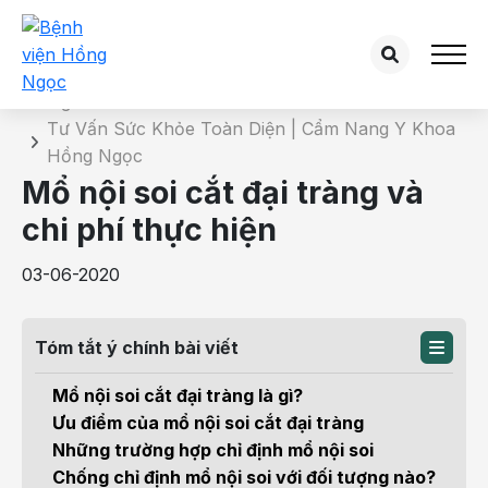
Chi tiết bài tư vấn
Trang chủ
Tư Vấn Sức Khỏe Toàn Diện | Cẩm Nang Y Khoa
Hồng Ngọc
Mổ nội soi cắt đại tràng và
chi phí thực hiện
03-06-2020
Tóm tắt ý chính bài viết
Mổ nội soi cắt đại tràng là gì?
Ưu điểm của mổ nội soi cắt đại tràng
Những trường hợp chỉ định mổ nội soi
Chống chỉ định mổ nội soi với đối tượng nào?