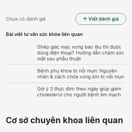
giúp đem lại độ chính xác cao, lấy được hết các mô tổn
thương;
Chưa có đánh giá
Viết đánh giá
Thời gian nằm viện ngắn;
Bài viết tư vấn sức khỏe liên quan
Vết sẹo mổ nhỏ, đảm bảo thẩm mỹ cho người bệnh và
hạn chế tối đa nguy cơ nhiễm trùng ở vết mổ;
Ghép giác mạc xong bao lâu thì được
dùng điện thoại? Hướng dẫn chăm sóc
Hồi phục nhanh sau mổ giúp bệnh nhân nhanh chóng
mắt sau phẫu thuật
trở lại cuộc sống bình thường.
Bệnh phụ khoa bị nổi mụn: Nguyên
nhân & cách chữa vùng kín bị nổi mụn
Gợi ý 3 thực đơn theo ngày giúp giảm
cholesterol cho người bệnh tim mạch
Cơ sở chuyên khoa liên quan