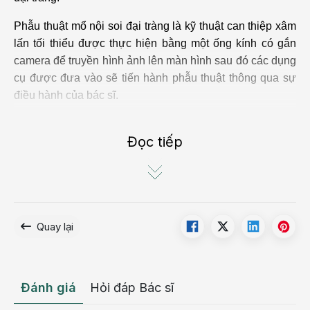
Phẫu thuật mổ nội soi đại tràng là kỹ thuật can thiệp xâm
lấn tối thiểu được thực hiện bằng một ống kính có gắn
camera để truyền hình ảnh lên màn hình sau đó các dụng
cụ được đưa vào sẽ tiến hành phẫu thuật thông qua sự
điều hành của bác sĩ.
Ưu điểm của mổ nội soi cắt đại tràng
Đọc tiếp
Hiện nay có 2 phương pháp phẫu thuật đại tràng là mổ
mở và mổ nội soi. Tuy nhiên kỹ thuật mổ nội soi được
đánh giá là tốt hơn vì nó sở hữu nhiều ưu điểm mà kỹ
thuật mổ mở không đạt được. Những ưu điểm đó là:
Quay lại
Xâm lấn tối thiểu, giúp bệnh nhân ít đau đớn cả trong
và sau khi mổ;
Hạn chế tối đa chảy máu;
Đánh giá
Hỏi đáp Bác sĩ
Hình ảnh nội soi rõ nét, không bị hạn chế tầm nhìn,