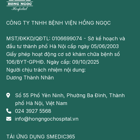
chứa camera ghi lại và truyền ra ngoài. Phẫu thuật viên
sẽ quan sát trên màn hình và di chuyển dụng cụ mổ để
lấy đi phần đại tràng bị tổn thương.
CÔNG TY TNHH BỆNH VIỆN HỒNG NGỌC
Thường thì bệnh nhân sẽ được rạch thêm một đường mổ
MST/ĐKKD/QĐTL: 0106699074 - Sở kế hoạch và
ngắn để đưa bệnh phẩm sau khi đã cắt bỏ ra khỏi ổ bụng.
đầu tư thành phố Hà Nội cấp ngày 05/06/2003
Giấy phép hoạt động cơ sở khám chữa bệnh số
106/BYT-GPHĐ. Ngày cấp: 09/10/2025
Người chịu trách nhiệm nội dung:
Dương Thành Nhân
Số 55 Phố Yên Ninh, Phường Ba Đình, Thành
phố Hà Nội, Việt Nam
024 3927 5568
info@hongngochospital.vn
TẢI ỨNG DỤNG SMEDIC365