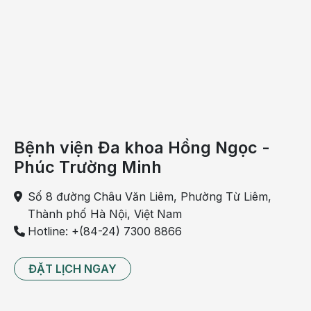
Mổ nội soi sở hữu nhiều ưu điểm hơn so với mổ mở
truyền thống
Những trường hợp chỉ định mổ nội soi
Nội soi cắt đại tràng được áp dụng để điều trị các bệnh
sau:
Bệnh viện Đa khoa Hồng Ngọc -
Ung thư đại tràng;
Phúc Trường Minh
Polyp đại tràng;
Số 8 đường Châu Văn Liêm, Phường Từ Liêm,
Bệnh túi thừa thành đại tràng;
Thành phố Hà Nội, Việt Nam
Hotline: +(84-24) 7300 8866
Tắc ruột già;
Bệnh viêm ruột (bệnh Crohn);
ĐẶT LỊCH NGAY
Tổn thương ruột do bị chấn thương;