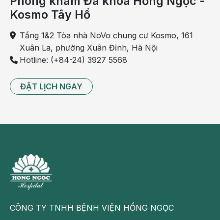
Phòng khám Đa khoa Hồng Ngọc -
Kosmo Tây Hồ
Tầng 1&2 Tòa nhà NoVo chung cư Kosmo, 161
Xuân La, phường Xuân Đỉnh, Hà Nội
Hotline: (+84-24) 3927 5568
ĐẶT LỊCH NGAY
CÔNG TY TNHH BỆNH VIỆN HỒNG NGỌC