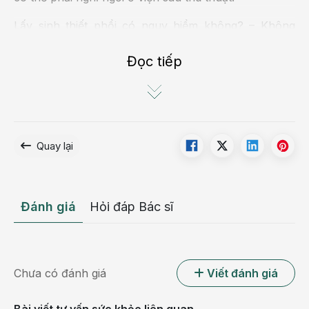
Lấy sinh thiết phổi có nguy hiểm không? – Không
nguy hiểm, nhưng có thể phát sinh các biến chứng.
Sự phát sinh này còn tùy thuộc vào nhiều yếu tố: cơ
Đọc tiếp
sở vật chất, tay nghề bác sĩ cùng trang thiết bị thực
hiện.
Quay lại
Đánh giá
Hỏi đáp Bác sĩ
Chưa có đánh giá
Viết đánh giá