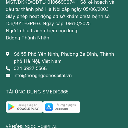
hoặc điều trị y khoa. Để biết chính xác tình trang
MST/ĐKKD/QĐTL: 0106699074 - Sở kế hoạch và
bệnh, người bệnh cần tới các cơ sở y tế uy tín để
đầu tư thành phố Hà Nội cấp ngày 05/06/2003
được bác sĩ trực tiếp thăm khám và tư vấn phác đồ
Giấy phép hoạt động cơ sở khám chữa bệnh số
điều trị hiệu quả.
106/BYT-GPHĐ. Ngày cấp: 09/10/2025
Người chịu trách nhiệm nội dung:
Theo dõi fanpage của
Bệnh viện Đa khoa Hồng
Dương Thành Nhân
Ngọc
để biết thêm thông tin bổ ích khác.
Số 55 Phố Yên Ninh, Phường Ba Đình, Thành
phố Hà Nội, Việt Nam
024 3927 5568
info@hongngochospital.vn
TẢI ỨNG DỤNG SMEDIC365
VỀ HỒNG NGỌC HOSPITAL