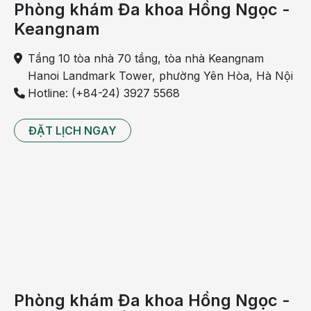
Phòng khám Đa khoa Hồng Ngọc -
Keangnam
Tầng 10 tòa nhà 70 tầng, tòa nhà Keangnam
Người bệnh lo ngại vấn đề lấy sinh thiết phổi có nguy
Hanoi Landmark Tower, phường Yên Hòa, Hà Nội
hiểm không vì e ngại các biến chứng
Hotline: (+84-24) 3927 5568
Chi phí sinh thiết phổi
ĐẶT LỊCH NGAY
Nhiều người bệnh cũng quan tâm đến chi phí sinh
thiết phổi. Bởi nếu biết được mức giá sinh thiết phổi
thì người bệnh sẽ có sự chuẩn bị kỹ lưỡng hơn.
Thông thường, mức chi phí sinh thiết phổi chênh
lệch khác nhau giữa các cơ sở y tế. Mức chi phí này
phụ thuộc vào độ uy tín của bệnh viện, cũng như độ
hiện đại của thiết bị y tế và cơ sở vật chất. Do vậy,
người bệnh nên tìm hiểu kỹ trước khi lựa chọn địa
chỉ sinh thiết phù hợp.
Phòng khám Đa khoa Hồng Ngọc -