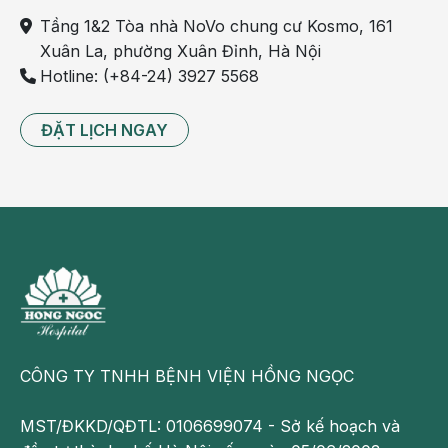
các thực phẩm như sữa đậu nành, nước cam, các loại
Tầng 1&2 Tòa nhà NoVo chung cư Kosmo, 161
rau xanh, đậu phụ,… hay bằng thuốc.
Xuân La, phường Xuân Đỉnh, Hà Nội
Hotline: (+84-24) 3927 5568
- Sắt: Tình trạng thiếu sắt trong thời kỳ mang thai là rất
phổ biến nên mỗi ngày bà bầu cần bổ sung khoảng 30
ĐẶT LỊCH NGAY
mg, gấp 2-3 lần lượng sắt cần thiết so với người bình
thường.
CÔNG TY TNHH BỆNH VIỆN HỒNG NGỌC
MST/ĐKKD/QĐTL: 0106699074 - Sở kế hoạch và
Mẹ bầu nên đảm bảo hàm lượng dinh dưỡng cần thiết