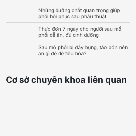
Những dưỡng chất quan trọng giúp
phổi hồi phục sau phẫu thuật
Thực đơn 7 ngày cho người sau mổ
phổi dễ ăn, đủ dinh dưỡng
Sau mổ phổi bị đầy bụng, táo bón nên
ăn gì để dễ tiêu hóa?
Kiểm soát cân nặng trong thời kỳ mang thai để đảm bảo
sức khỏe cho cả mẹ và bé
Cơ sở chuyên khoa liên quan
Vì sao cần kiểm soát cân nặng khi mang
thai?
Kiểm soát cân nặng khi mang thai
rất quan trọng và cần
các mẹ bầu đặc biệt chú ý vì thừa cân hay thiếu cân trong
giai đoạn này đều có thể gây ảnh hưởng đến sức khỏe
của cả mẹ và thai nhi.