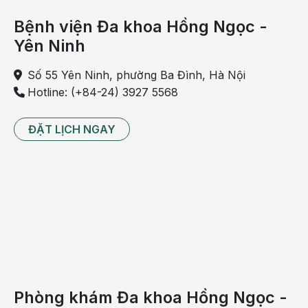
5 loại đồ ăn khiến bà bầu tăng cân vù vù
Bệnh viện Đa khoa Hồng Ngọc -
Buồn nôn khi mang thai: Cách khắc phục
Yên Ninh
hiệu quả nhất
Số 55 Yên Ninh, phường Ba Đình, Hà Nội
Hotline: (+84-24) 3927 5568
13 lời khuyên giúp bà bầu kiểm soát cân
nặng khi mang thai
ĐẶT LỊCH NGAY
Xây dựng nhật ký ăn uống
Xây dựng nhật ký ăn uống giúp ghi lại những món ăn mà
bạn đã ăn vào sáng, trưa và tối để tiện theo dõi và đánh
giá xem vào thời điểm đó ăn thực phẩm này có thích hợp
hay không. Từ sổ ghi chép, bạn cũng dễ dàng kiểm soát
được khẩu phần ăn uống cũng như đảm bảo hàm lượng
dinh dưỡng nạp đủ trong mỗi ngày.
Theo dõi số lượng thực phẩm dung nạp mỗi ngày
Phòng khám Đa khoa Hồng Ngọc -