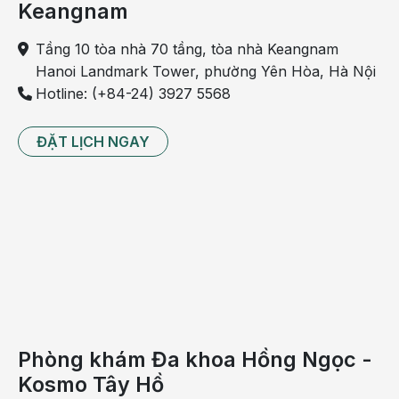
Keangnam
Nếu như giai đoạn 3 tháng đầu thai kỳ, các mẹ bầu gặp
khó khăn trong việc tăng cân vì đa số mẹ bầu bị
ốm
Tầng 10 tòa nhà 70 tầng, tòa nhà Keangnam
nghén
thì 3 tháng cuối là thời kỳ các mẹ cần tăng tốc nạp
Hanoi Landmark Tower, phường Yên Hòa, Hà Nội
đủ dinh dưỡng mỗi ngày. Bởi vì đây là giai đoạn thai nhi
Hotline: (+84-24) 3927 5568
phát triển nhanh nhất. Dưới đây là các chất dinh dưỡng
mà mẹ bầu cần quan tâm để bổ sung đủ:
ĐẶT LỊCH NGAY
- Chất béo: Chiếm 25-30% tổng số năng lượng nạp vào
cơ thể mỗi ngày. Nguồn thực phẩm cung cấp chất béo
đến từ dầu olive, bơ, các loại hạt,… Hạn chế chất béo
bão hòa từ pho mát, kem hay thức ăn nhanh.
- Chất xơ: Cần bổ sung ít nhất từ 25-35 gram chất xơ mỗi
ngày từ các loại rau quả, trái cây tự nhiên, ngũ cốc,…
- Chất đạm: Các nguồn thực phẩm giàu protein mà mẹ
bầu cần bổ sung gồm cá, thịt gà, sữa, các loại hạt,..
Phòng khám Đa khoa Hồng Ngọc -
- Canxi: Hàm lượng canxi mà bà bầu cần bổ sung mỗi
Kosmo Tây Hồ
ngày vào khoảng 1200 mg. Mẹ bầu có thể nạp canxi từ