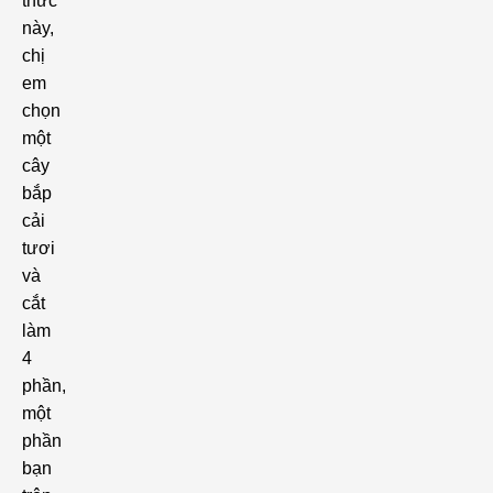
thức
này,
chị
em
chọn
một
cây
bắp
cải
tươi
và
cắt
làm
4
phần,
một
phần
bạn