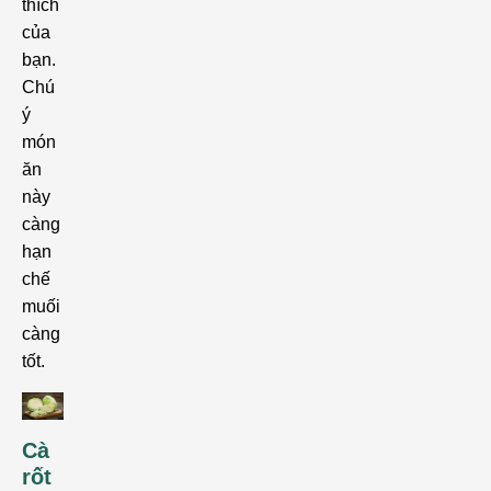
thích
của
bạn.
Chú
ý
món
ăn
này
càng
hạn
chế
muối
càng
tốt.
Cà
rốt