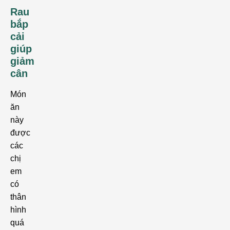
Rau
bắp
cải
giúp
giảm
cân
Món
ăn
này
được
các
chị
em
có
thân
hình
quá