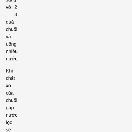
với 2
- 3
quả
chuối
và
uống
nhiều
nước.
Khi
chất
xơ
của
chuối
gặp
nước
lọc
sẽ