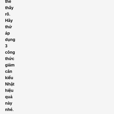
thể
thấy
rõ.
Hãy
thử
áp
dụng
3
công
thức
giảm
cân
kiểu
Nhật
hiệu
quả
này
nhé.