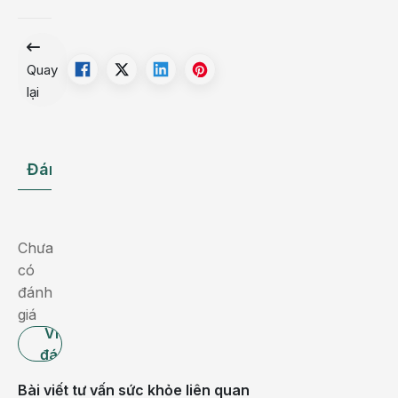
Quay
lại
Đánh giá
Hỏi đáp Bác sĩ
Chưa
có
đánh
giá
Viết
đánh
giá
Bài viết tư vấn sức khỏe liên quan