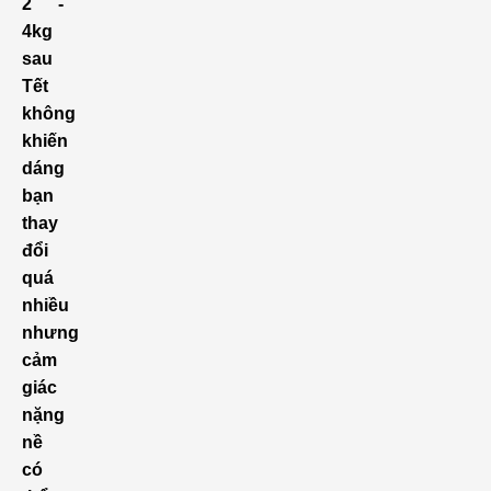
2 -
4kg
sau
Tết
không
khiến
dáng
bạn
thay
đổi
quá
nhiều
nhưng
cảm
giác
nặng
nề
có