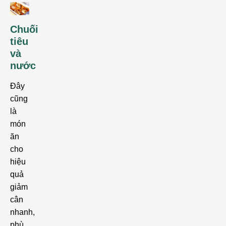
Chuối
tiêu
và
nước
Đây
cũng
là
món
ăn
cho
hiệu
quả
giảm
cân
nhanh,
phù