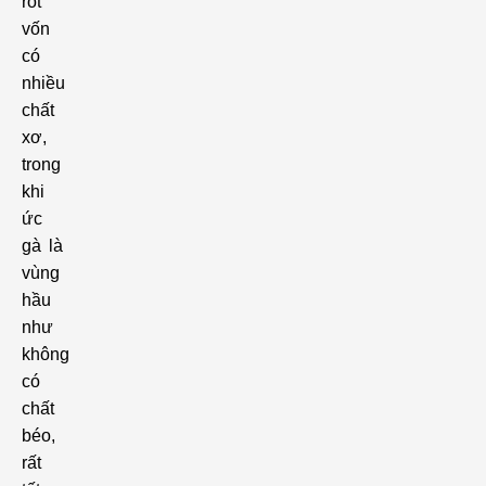
rốt
vốn
có
nhiều
chất
xơ,
trong
khi
ức
gà là
vùng
hầu
như
không
có
chất
béo,
rất