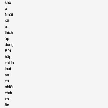
khổ
ở
Nhật
rất
ưa
thích
áp
dụng.
Bởi
bắp
cải là
loại
rau
có
nhiều
chất
xơ,
ăn