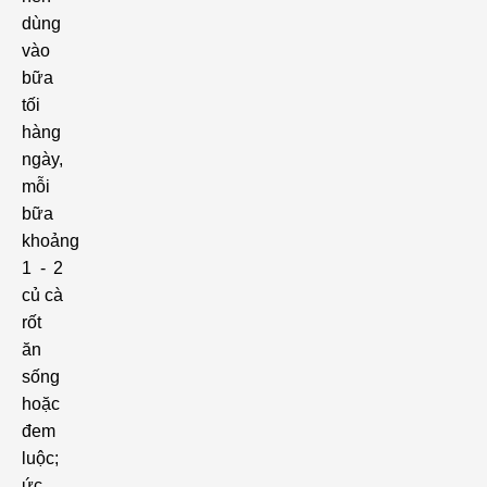
dùng
vào
bữa
tối
hàng
ngày,
mỗi
bữa
khoảng
1 - 2
củ cà
rốt
ăn
sống
hoặc
đem
luộc;
ức