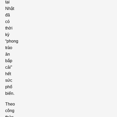
tại
Nhật
đã
có
thời
kỳ
“phong
trào
ăn
bắp
cải”
hết
sức
phổ
biến.
Theo
công