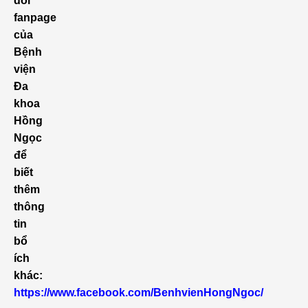
dõi
fanpage
của
Bệnh
viện
Đa
khoa
Hồng
Ngọc
để
biết
thêm
thông
tin
bổ
ích
khác:
https://www.facebook.com/BenhvienHongNgoc/