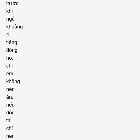
trước
khi
ngủ
khoảng
4
tiếng
đồng
hồ,
chị
em
không
nên
ăn,
nếu
đói
thì
chỉ
nên