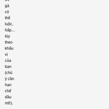
gà
có
thể
luộc,
hấp…
tùy
theo
khẩu
vị
của
bạn
(chú
ý cần
hạn
chế
dầu
mỡ).