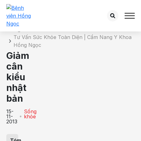
Chi tiết bài tư vấn
Trang chủ
Tư Vấn Sức Khỏe Toàn Diện | Cẩm Nang Y Khoa
Hồng Ngọc
Giảm
cân
kiểu
nhật
bản
15-
Sống
11-
khỏe
2013
Tóm