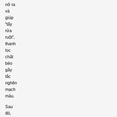
nở ra
và
giúp
“tẩy
rửa
ruột”,
thanh
lọc
chất
béo
gây
tắc
nghẽn
mạch
máu.
Sau
đó,