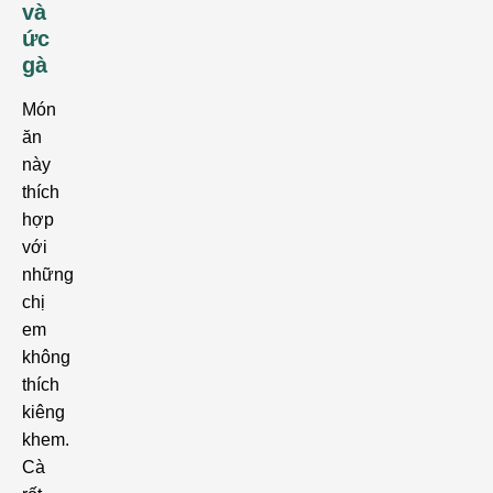
và
ức
gà
Món
ăn
này
thích
hợp
với
những
chị
em
không
thích
kiêng
khem.
Cà