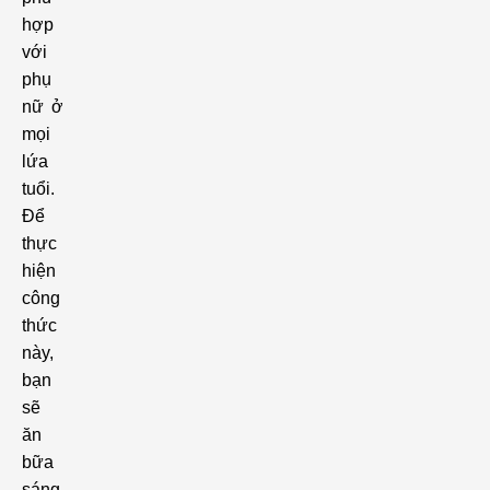
hợp
với
phụ
nữ ở
mọi
lứa
tuổi.
Để
thực
hiện
công
thức
này,
bạn
sẽ
ăn
bữa
sáng