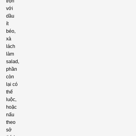
trộn
với
dầu
ít
béo,
xà
lách
làm
salad,
phần
còn
lại có
thể
luộc,
hoặc
nấu
theo
sở