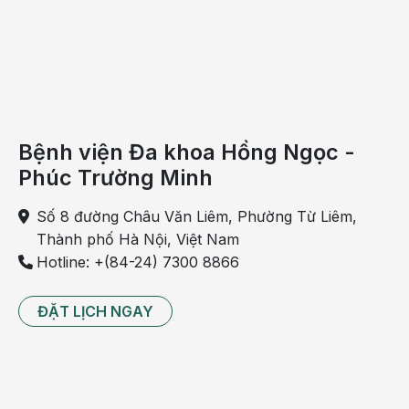
đứt mạch máu nuôi chỏm xương khuỷu tay
- Hồi phục vận động nhanh: Cố định xương gãy bằng
đinh nội tủy đàn hồi dài, dẻo, chất liệu titanium an
toàn, thúc đẩy xương liền tự nhiên, nhanh lấy lại vận
động
Bệnh viện Đa khoa Hồng Ngọc -
- Chặn đứng biến chứng: nhiễm trùng, hoại tử, mất
Phúc Trường Minh
vận động khuỷu tay,...
Số 8 đường Châu Văn Liêm, Phường Từ Liêm,
Thành phố Hà Nội, Việt Nam
Hotline: +(84-24) 7300 8866
ĐẶT LỊCH NGAY