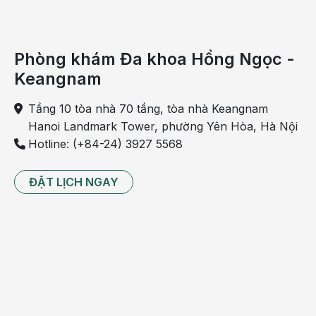
Hình BVĐK Hồng Ngọc là địa chỉ khám và phẫu
thuật xương khớp uy tín, được đông đảo khách hàng
tin tưởng lựa chọn vì:
Phòng khám Đa khoa Hồng Ngọc -
– Bệnh viện tư nhân đầu tiên đạt tiêu chuẩn toàn cầu
Keangnam
về phẫu thuật ngoại khoa, được chứng nhận bởi
Hiệp hội Phẫu thuật Hoàng Gia Anh (RCS)
Tầng 10 tòa nhà 70 tầng, tòa nhà Keangnam
Hanoi Landmark Tower, phường Yên Hòa, Hà Nội
– TS.BS Lê Quang Huy: chuyên gia phẫu thuật chấn
Hotline: (+84-24) 3927 5568
thương chỉnh hình, được đào tạo bài bản tại Châu Âu
– làm chủ các kỹ thuật hiện đại, ít xâm lấn
ĐẶT LỊCH NGAY
– Ứng dụng mô hình gây mê – giảm đau trước, trong
và sau mổ an toàn, tránh tai biến
– Kết hợp phác đồ phục hồi chức năng chuyên sâu
giúp tăng tuần hoàn máu, ngăn ngừa teo cơ cứng
khớp
– Phòng mổ vô khuẩn đạt chuẩn FDA Hoa Kỳ cùng