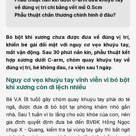
về đúng vị trí chỉ bằng vết mổ 0.5cm
Phẫu thuật chấn thương chỉnh hình ở đâu?
Bó bột khi xương chưa được đưa về đúng vị trí,
khiến bé gái đối mặt với nguy cơ vẹo khuỷu tay,
mất vận động. Sau 30 phút nắn kín, phẫu thuật kết
hợp xương dưới C-arm,
chỏm quay khuỷu tay về
đúng vị trí, bé không đau, ra viện sau 1 ngày.
Nguy cơ vẹo khuỷu tay vĩnh viễn vì bó bột
khi xương còn di lệch nhiều
Bé V.A (8 tuổi) gãy chỏm quay khuỷu tay phải do té
ngã, được đưa đi bó bột tại phòng khám nhỏ gần
nhà. Sau 1 tuần vì lo lắng cho sức khỏe của con, nên
gia đình quyết định đưa bé đến BVĐK Hồng Ngọc
chụp X - Quang, kiểm tra lại vùng tay gãy thì bất ngờ