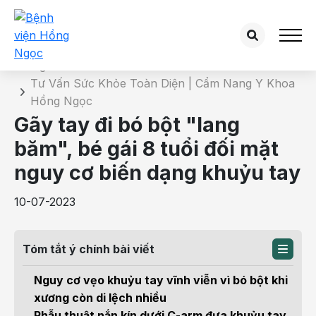
Chi tiết bài tư vấn
Trang chủ
Tư Vấn Sức Khỏe Toàn Diện | Cẩm Nang Y Khoa
Hồng Ngọc
Gãy tay đi bó bột "lang
băm", bé gái 8 tuổi đối mặt
nguy cơ biến dạng khuỷu tay
10-07-2023
Tóm tắt ý chính bài viết
Nguy cơ vẹo khuỷu tay vĩnh viễn vì bó bột khi
xương còn di lệch nhiều
Phẫu thuật nắn kín dưới C-arm đưa khuỷu tay