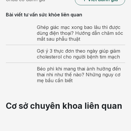
Bài viết tư vấn sức khỏe liên quan
Ghép giác mạc xong bao lâu thì được
dùng điện thoại? Hướng dẫn chăm sóc
mắt sau phẫu thuật
Gợi ý 3 thực đơn theo ngày giúp giảm
Phẫu thuật nắn kín, kết hợp xương dưới C-arm
cholesterol cho người bệnh tim mạch
Phẫu thuật nắn kín dưới C-arm đưa khuỷu
Béo phì khi mang thai ảnh hưởng đến
tay về đúng vị trí chỉ bằng vết mổ 0.5cm
thai nhi như thế nào? Những nguy cơ
mẹ bầu cần biết
Đối với bé 8 tuổi, xương chưa phát triển hoàn toàn,
nhỏ và yếu nên nắn kín dưới C-arm (công nghệ hình
ảnh giúp định vị chính xác vị trí tổn thương) mang lại
Cơ sở chuyên khoa liên quan
ưu điểm nổi bật:
- Không mổ mở: chỉ 2 vết rạch nhỏ 0.5cm, xa ổ gãy
giúp hạn chế xâm lấn mô mềm, ít mất máu, tránh làm