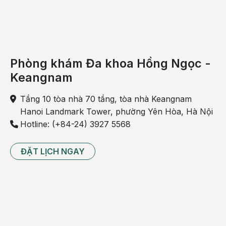
gì?
Rau
xanh
và
hoa
quả
Phòng khám Đa khoa Hồng Ngọc -
tươi
Keangnam
Chế
độ
Tầng 10 tòa nhà 70 tầng, tòa nhà Keangnam
ăn
Hanoi Landmark Tower, phường Yên Hòa, Hà Nội
của
Hotline: (+84-24) 3927 5568
người
bị
ĐẶT LỊCH NGAY
gan
nhiễm
mỡ
cần
bổ
sung