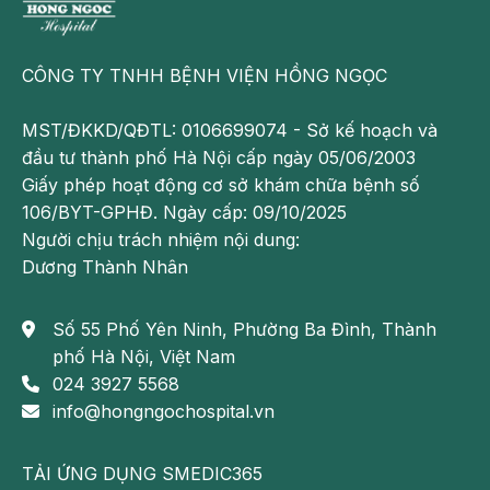
hàm
lượng
CÔNG TY TNHH BỆNH VIỆN HỒNG NGỌC
chất
xơ
MST/ĐKKD/QĐTL: 0106699074 - Sở kế hoạch và
dồi
đầu tư thành phố Hà Nội cấp ngày 05/06/2003
dào
Giấy phép hoạt động cơ sở khám chữa bệnh số
vừa
106/BYT-GPHĐ. Ngày cấp: 09/10/2025
giúp
Người chịu trách nhiệm nội dung:
cơ
Dương Thành Nhân
thể
no
lâu
Số 55 Phố Yên Ninh, Phường Ba Đình, Thành
vừa
phố Hà Nội, Việt Nam
có
024 3927 5568
thể
info@hongngochospital.vn
hạn
chế
TẢI ỨNG DỤNG SMEDIC365