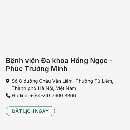
ăn
uống
hàng
ngày.
Xây
dựng
thực
đơn
khoa
Bệnh viện Đa khoa Hồng Ngọc -
học,
Phúc Trường Minh
bổ
sung
Số 8 đường Châu Văn Liêm, Phường Từ Liêm,
các
Thành phố Hà Nội, Việt Nam
món
Hotline: +(84-24) 7300 8866
ăn
cung
ĐẶT LỊCH NGAY
cấp
dưỡng