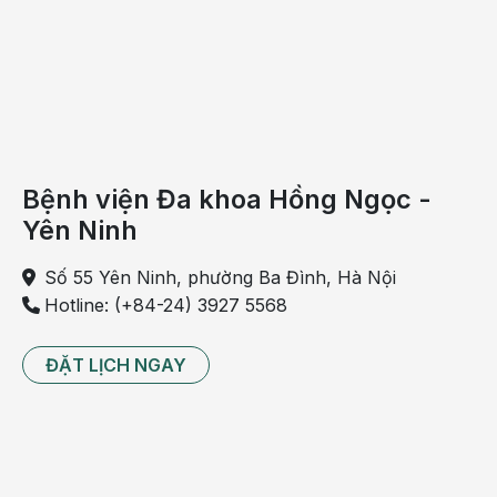
chất
tốt
cho
cơ
thể
là
điều
Bệnh viện Đa khoa Hồng Ngọc -
bạn
Yên Ninh
nên
làm.
Số 55 Yên Ninh, phường Ba Đình, Hà Nội
Vậy
Hotline: (+84-24) 3927 5568
người
bị
gan
ĐẶT LỊCH NGAY
nhiễm
mỡ
nên
ăn