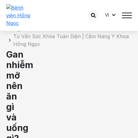
VI
Chi tiết bài tư vấn
Trang chủ
Tư Vấn Sức Khỏe Toàn Diện | Cẩm Nang Y Khoa
Hồng Ngọc
Gan
nhiễm
mỡ
nên
ăn
gì
và
uống