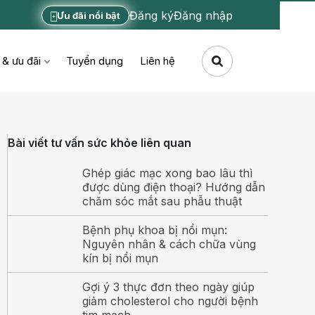
Đăng ký
Đăng nhập
Ưu đãi nổi bật
 & ưu đãi
Tuyển dụng
Liên hệ
Bài viết tư vấn sức khỏe liên quan
Ghép giác mạc xong bao lâu thì
được dùng điện thoại? Hướng dẫn
chăm sóc mắt sau phẫu thuật
Bệnh phụ khoa bị nổi mụn:
Nguyên nhân & cách chữa vùng
kín bị nổi mụn
Gợi ý 3 thực đơn theo ngày giúp
giảm cholesterol cho người bệnh