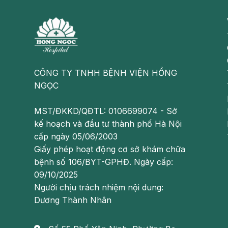
Khắc phục chứng đi tiểu nhiều khi mang t
Tiểu đêm do nguyên nhân nào?
Hội chứng viêm bàng quang kẽ
CÔNG TY TNHH BỆNH VIỆN HỒNG
Người mắc hội chứng viêm bàng quang kẽ (hội 
NGỌC
đi tiểu liên tục nhưng lượng nước tiểu mỗi lần lại
đau bụng dưới, đau khi đi tiểu hoặc khi quan hệ…
MST/ĐKKD/QĐTL: 0106699074 - Sở
kế hoạch và đầu tư thành phố Hà Nội
Phì đại tuyến tiền liệt
cấp ngày 05/06/2003
Khi bị phì đại, tuyến tiền liệt có thể làm cho 
Giấy phép hoạt động cơ sở khám chữa
tiểu
nhiều lần để đẩy hết nước tiểu ra khỏi cơ thể.
bệnh số 106/BYT-GPHĐ. Ngày cấp:
09/10/2025
Sỏi thận
Người chịu trách nhiệm nội dung:
Dương Thành Nhân
Khoáng chất, muối có thể lắng đọng rồi kết tinh l
bệnh thường xuyên có cảm giác buồn tiểu nhưng l