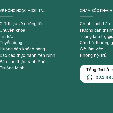
hai
VỀ HỒNG NGỌC HOSPITAL
CHĂM SÓC KHÁCH
Giới thiệu về chúng tôi
Chính sách bảo 
Chuyên khoa
Hướng dẫn thanh
Tin tức
Trung tâm trợ gi
chứng đau bàng quang) thường xuyên có cảm giác muốn
Tuyển dụng
Câu hỏi thường 
 rất ít. Ngoài ra, họ còn có một số triệu chứng khác như
Hướng dẫn khách hàng
Giờ làm việc
Báo cáo thực hành Yên Ninh
Phòng nội trú
Báo cáo thực hành Phúc
Trường Minh
Tổng đài hỗ t
dòng nước tiểu yếu, không đều nên người bệnh sẽ phải
đi
024 39
ại thành các viên sỏi trong thận. Khi bị sỏi thận, người
ượng nước tiểu mỗi lần lại không nhiều.