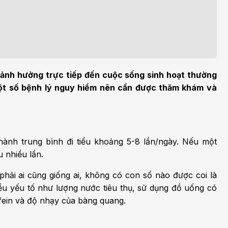
h học Ung bướu
Bệnh học Tim mạch
 bướu
Tim mạch
 - Tiết niệu
Ngoại khoa
lý trị liệu - Phục hồi
Tâm lý và sức khỏe tâm
u, ảnh hưởng trực tiếp đến cuộc sống sinh hoạt thường
c năng
thần
một số bệnh lý nguy hiểm nên cần được thăm khám và
n thương chỉnh hình
Nam học
thành trung bình
đi tiểu
khoảng 5-8 lần/ngày. Nếu một
ểu nhiều lần
.
phải ai cũng giống ai, không có con số nào được coi là
iều yếu tố như lượng nước tiêu thụ, sử dụng đồ uống có
fein và độ nhạy của bàng quang.