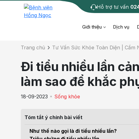
Hỗ trợ tư vấn
02
Chi tiết bài tư 
Giới thiệu
Dịch vụ
Trang chủ
Tư Vấn Sức Khỏe Toàn Diện | Cẩm
Bệnh học
Dươ
Bện
Đi tiểu nhiều lần cả
Cơ xương khớp
Da li
Bện
làm sao để khắc ph
Giáo dục sức khỏe
Chẩ
Bện
18-09-2023
Sống khỏe
- M
Tiêm chủng
Răng
Bệnh
Tóm tắt ý chính bài viết
Tầm soát ung thư
Tai 
Bện
Như thế nào gọi là đi tiểu nhiều lần?
Điện quang can thiệp
Khá
Triệu chứng đi tiểu nhiều lần