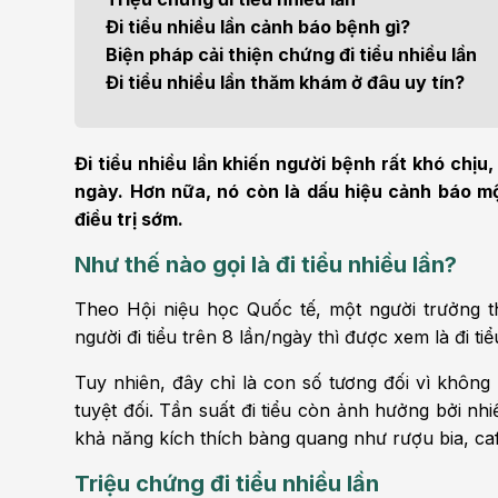
Bện
Đi tiểu nhiều lần cảnh báo bệnh gì?
Thẩm mỹ
Ung
Biện pháp cải thiện chứng đi tiểu nhiều lần
Đi tiểu nhiều lần thăm khám ở đâu uy tín?
Tiêu hóa - Gan - Mật
Thận
Nội Tiết
Vật 
Đi tiểu nhiều lần khiến người bệnh rất khó chị
chứ
ngày. Hơn nữa, nó còn là dấu hiệu cảnh báo 
Cấp cứu - Hồi sức tích
điều trị sớm.
cực
Chấ
Như thế nào gọi là đi tiểu nhiều lần?
Theo Hội niệu học Quốc tế, một người trưởng 
người đi tiểu trên 8 lần/ngày thì được xem là
đi ti
Tuy nhiên, đây chỉ là con số tương đối vì không 
tuyệt đối. Tần suất đi tiểu còn ảnh hưởng bởi nh
khả năng kích thích bàng quang như rượu bia, ca
Triệu chứng đi tiểu nhiều lần