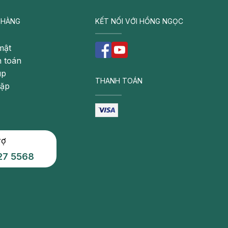
 HÀNG
KẾT NỐI VỚI HỒNG NGỌC
mật
 toán
úp
THANH TOÁN
gặp
rợ
27 5568