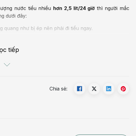
lượng nước
tiểu nhiều
hơn 2,5 lít/24 giờ
thì người mắc
ng dưới đây:
 quang như bị ép nên phải đi tiểu ngay.
, tiểu không hết nước tiểu.
ọc tiếp
 tục hoặc từng lúc.
 cục.
u.
Chia sẻ:
đái dầm.