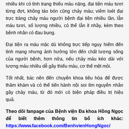
nhiều khi có tình trạng thiếu máu nặng, đại tiện máu tươi
từng đợt, không táo bón cũng chảy máu; viêm loét đại
trực tràng chảy máu người bệnh đại tiện nhiều lần, lẫn
máu tươi, số lượng nhiều, có thể lẫn ít nhầy, kèm theo
bệnh nhân có đau bụng.
Đại tiện ra máu mặc dù không trực tiếp nguy hiểm đến
tính mạng nhưng ảnh hưởng lớn đến chất lượng sống
của người bệnh, hơn nữa, nếu chảy máu kéo dài với
lượng máu nhiều dễ gây thiếu máu, cơ thể mệt mỏi.
Tốt nhất, bác nên đến chuyên khoa tiêu hóa để được
thăm khám và có thể tiến hành nội soi tìm nguyên nhân
gây chảy máu, từ đó mới có biện pháp điều trị hiệu
quả.
Theo dõi fanpage của Bệnh viện Đa khoa Hồng Ngọc
để biết thêm thông tin bổ ích khác:
https://www.facebook.com/BenhvienHongNgoc/