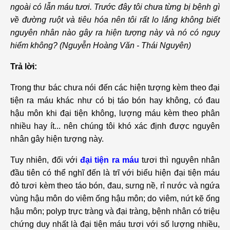
ngoài có lẫn máu tươi. Trước đây tôi chưa từng bị bệnh gì
về đường ruột và tiêu hóa nên tôi rất lo lắng không biết
nguyên nhân nào gây ra hiện tượng này và nó có nguy
hiểm không? (Nguyễn Hoàng Văn - Thái Nguyên)
Trả lời:
Trong thư bác chưa nói đến các hiện tượng kèm theo đại
tiện ra máu khác như có bị táo bón hay không, có đau
hậu môn khi đại tiện không, lượng máu kèm theo phân
nhiều hay ít... nên chúng tôi khó xác định được nguyên
nhân gây hiện tượng này.
Tuy nhiên, đối với
đại tiện ra máu
tươi thì nguyên nhân
đầu tiên có thể nghĩ đến là trĩ với biểu hiện đại tiện máu
đỏ tươi kèm theo táo bón, đau, sưng nề, rỉ nước và ngứa
vùng hậu môn do viêm ống hậu môn; do viêm, nứt kẽ ống
hậu môn; polyp trực tràng và đại tràng, bệnh nhân có triệu
chứng duy nhất là đại tiện máu tươi với số lượng nhiều,