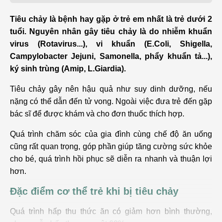
Tiêu chảy là bệnh hay gặp ở trẻ em nhất là trẻ dưới 2
tuổi. Nguyên nhân gây tiêu chảy là do nhiễm khuẩn
virus (Rotavirus...), vi khuẩn (E.Coli, Shigella,
Campylobacter Jejuni, Samonella, phẩy khuẩn tả...),
ký sinh trùng (Amip, L.Giardia).
Tiêu chảy gây nên hậu quả như suy dinh dưỡng, nếu
nặng có thể dẫn đến tử vong. Ngoài việc đưa trẻ đến gặp
bác sĩ để được khám và cho đơn thuốc thích hợp.
Quá trình chăm sóc của gia đình cùng chế độ ăn uống
cũng rất quan trọng, góp phần giúp tăng cường sức khỏe
cho bé, quá trình hồi phục sẽ diễn ra nhanh và thuận lợi
hơn.
Đặc điểm cơ thể trẻ khi bị tiêu chảy
Quá trình hấp thu thức ăn có giảm hơn bình thường,