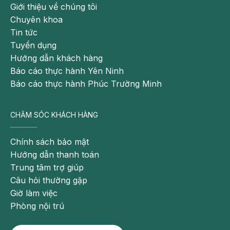
- Đường hay các loại đồ ăn có chứa nhiều đường, bánh,
Giới thiệu về chúng tôi
kẹo các loại nước giải khát công nghiệp có thể sẽ chính
Chuyên khoa
là “thủ phạm” làm cho tình trạng tiêu chảy ngày càng tệ
Tin tức
hơn. Do tăng áp lực thẩm thấu trong lòng ruột kéo nước
Tuyển dụng
trong tế bào vào lòng ruột.
Hướng dẫn khách hàng
Báo cáo thực hành Yên Ninh
- Tránh dùng các loại thực phẩm có nhiều xơ hoặc ít chất
Báo cáo thực hành Phúc Trường Minh
dinh dưỡng như: Các loại rau thô (măng, rau cần), tinh
bột nguyên hạt (ngô, đỗ) khó tiêu hóa.
CHĂM SÓC KHÁCH HÀNG
- Tuyệt đối không cho trẻ ăn rau sống, tiết canh, gỏi cá,
nem chạo, nem chua, mắm tôm, mắm tép… chưa nấu
Chính sách bảo mật
chín và không uống nước lã.
Hướng dẫn thanh toán
Trung tâm trợ giúp
Câu hỏi thường gặp
Giờ làm việc
Phòng nội trú