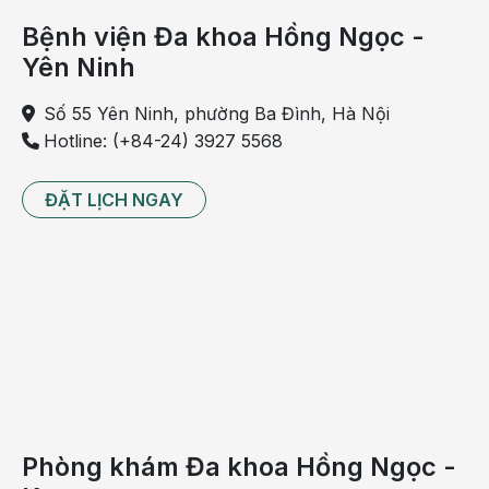
phòng và đảm bảo vệ sinh. Bát, đũa, cốc, chén, muôi,
Bệnh viện Đa khoa Hồng Ngọc -
thìa… sau khi rửa sạch bằng nước lã cần được nhúng
Yên Ninh
vào nước đang đun sôi trước bữa ăn.
Số 55 Yên Ninh, phường Ba Đình, Hà Nội
Nên cho trẻ ăn thêm quả chín, hoặc nước quả chín:
Hotline: (+84-24) 3927 5568
Chuối, cam, xoài, hồng xiêm để tăng lượng kali. Táo ninh
nhừ hay táo nướng sẽ giúp trẻ dễ tiêu hoá hơn.
ĐẶT LỊCH NGAY
Phòng khám Đa khoa Hồng Ngọc -