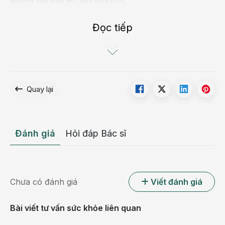
nhưng vẫn hấp thu qua ruột 60%.
Khi bị tiêu chảy, trẻ thường mệt mỏi, ăn ít, biếng ăn, tình
Đọc tiếp
trạng này kéo sẽ ảnh hưởng đến sức khoẻ, làm trẻ bị sụt
cân, dễ suy dinh dưỡng.
Do cơ thể trẻ thải ra quá nhiều nước nên cần uống để bù
lại. Nếu không đủ lượng nước cần thiết, cơ thể có thể bị
Quay lại
khô và dẫn đến bệnh khác.
Đánh giá
Hỏi đáp Bác sĩ
Chưa có đánh giá
Viết đánh giá
Bài viết tư vấn sức khỏe liên quan