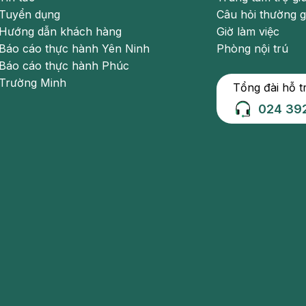
 sẽ, thoải mái
Tuyển dụng
Câu hỏi thường 
Hướng dẫn khách hàng
Giờ làm việc
Báo cáo thực hành Yên Ninh
Phòng nội trú
Báo cáo thực hành Phúc
Trường Minh
 nào?
Tổng đài hỗ t
024 39
Trường Minh
iết của Bệnh viện Đa khoa Hồng Ngọc mang tính chất
hoặc điều trị y khoa. Người bệnh không được tự ý mua
 bệnh lý người bệnh cần tới các bệnh viện để được bác