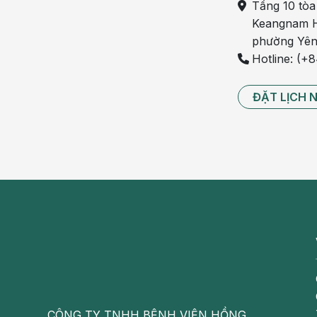
Tầng 10 tòa
Keangnam H
Chạy thận nhân tạo là phương pháp điều trị 
phường Yên
Hotline: (+
Đội ngũ chuyên gia giỏi chuyên môn, giàu kinh 
ĐẶT LỊCH 
TS.BS Nguyễn Thị Thu Hải – 30 năm kinh nghiệm t
Chạy thận nhân tạo AN TOÀN, đáp ứng đủ các ti
Nước và dịch lọc siêu tinh khiết theo tiêu chu
Chạy thận thường quy kết hợp màng lọc high-fl
Chạy thận HDF-online bằng máy 5008S- Fres
chứng dài ngày của thận nhân tạo chu kỳ
CSVC/ chất lượng dịch vụ đi kèm cao
Không gian bệnh viện rộng thoáng, hạn chế ch
CÔNG TY TNHH BỆNH VIỆN HỒNG