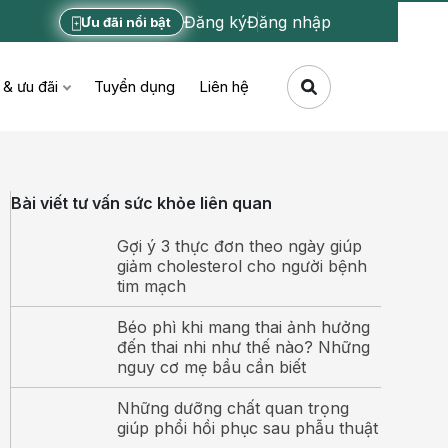
Đăng ký
Đăng nhập
Ưu đãi nổi bật
 & ưu đãi
Tuyển dụng
Liên hệ
Bài viết tư vấn sức khỏe liên quan
Gợi ý 3 thực đơn theo ngày giúp
giảm cholesterol cho người bệnh
tim mạch
Béo phì khi mang thai ảnh hưởng
đến thai nhi như thế nào? Những
nguy cơ mẹ bầu cần biết
Những dưỡng chất quan trọng
giúp phổi hồi phục sau phẫu thuật