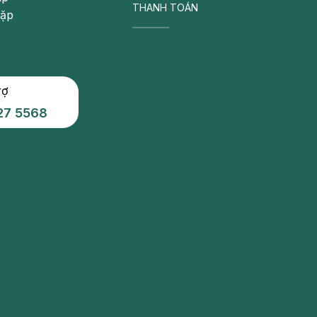
THANH TOÁN
gặp
rợ
27 5568