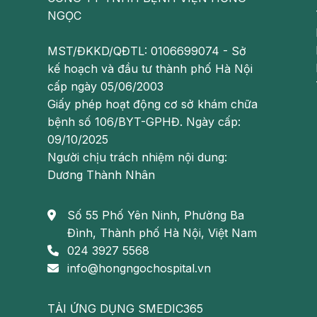
Cơ sở vật chất, phòng ốc lưu viện hiện đại, sạch
NGỌC
Có thể bạn quan tâm:
MST/ĐKKD/QĐTL: 0106699074 - Sở
[Hỏi đáp] Chi phí chạy thận là bao nhiêu?
kế hoạch và đầu tư thành phố Hà Nội
cấp ngày 05/06/2003
Chạy thận là gì? Được thực hiện như thế
Giấy phép hoạt động cơ sở khám chữa
bệnh số 106/BYT-GPHĐ. Ngày cấp:
Đăng ký chạy thận tại đây:
09/10/2025
Người chịu trách nhiệm nội dung:
Thông tin liên hệ:
Dương Thành Nhân
Đơn nguyên Thận nhân tạo
Số 55 Phố Yên Ninh, Phường Ba
Địa chỉ: Tầng 4, khu B, BVĐK Hồng Ngọc Phúc 
Đình, Thành phố Hà Nội, Việt Nam
Hotline: 0947.616.006
024 3927 5568
info@hongngochospital.vn
**Lưu ý:
Những thông tin cung cấp trong bài v
tham khảo, không thay thế cho việc chẩn đoán 
TẢI ỨNG DỤNG SMEDIC365
thuốc để điều trị. Để biết chính xác tình trạng