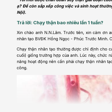
Bện
ạ? Để còn sắp xếp công việc và sinh hoạt thườn
Thẩm mỹ
Ung
Nội).
Trả lời: Chạy thận bao nhiêu lần 1 tuần?
Tiêu hóa - Gan - Mật
Thận
Xin chào anh N.N.Lâm. Trước tiên, xin cảm ơn a
Nội Tiết
Vật 
nhân tạo BVĐK Hồng Ngọc - Phúc Trước Minh. Chún
chứ
Cấp cứu - Hồi sức tích
Chạy thận nhân tạo thường được chỉ định cho cá
cực
Chấ
cuối) giống trường hợp của anh. Lúc này, chức n
năng hoạt động nên cần phải chạy thận nhân tạo
công.