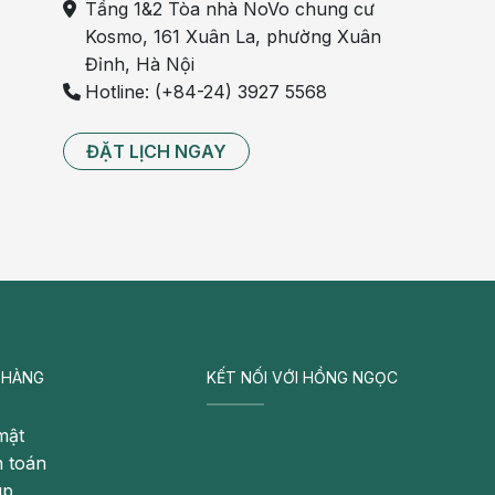
Tầng 1&2 Tòa nhà NoVo chung cư
Kosmo, 161 Xuân La, phường Xuân
Đỉnh, Hà Nội
Hotline: (+84-24) 3927 5568
ĐẶT LỊCH NGAY
 HÀNG
KẾT NỐI VỚI HỒNG NGỌC
mật
 toán
úp