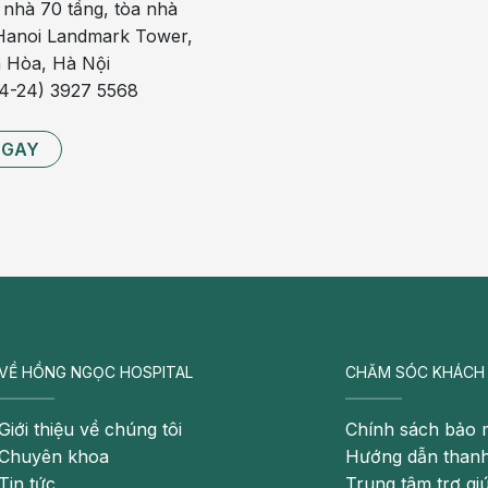
 nhà 70 tầng, tòa nhà
anoi Landmark Tower,
hiệu quả cho bệnh nhân suy thận mạn giai đoạn cuối
 Hòa, Hà Nội
84-24) 3927 5568
nghiệm
NGAY
ại TT Thận tiết niệu và lọc máu Bạch Mai
êu chuẩn khắt khe
ẩn chất lượng nước ISO 23500-2:2019
ux có hệ số siêu lọc cao
enius Medical Care của Đức giúp ngăn ngừa các biến
VỀ HỒNG NGỌC HOSPITAL
CHĂM SÓC KHÁCH
Giới thiệu về chúng tôi
Chính sách bảo 
ờ đợi
Chuyên khoa
Hướng dẫn thanh
Tin tức
Trung tâm trợ gi