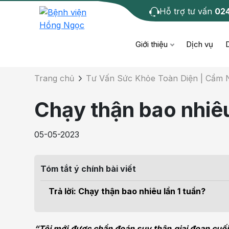
Hỗ trợ tư vấn
02
Chi tiết bài tư 
Giới thiệu
Dịch vụ
Trang chủ
Tư Vấn Sức Khỏe Toàn Diện | Cẩm
Bệnh học
Dươ
Bện
Chạy thận bao nhiêu
Cơ xương khớp
Da li
Bện
05-05-2023
Giáo dục sức khỏe
Chẩ
Bện
- M
Tóm tắt ý chính bài viết
Tiêm chủng
Răng
Bệnh
Trả lời: Chạy thận bao nhiêu lần 1 tuần?
Tầm soát ung thư
Tai 
Bện
Điện quang can thiệp
Khá
“Tôi mới được chẩn đoán suy thận giai đoạn cuối. 