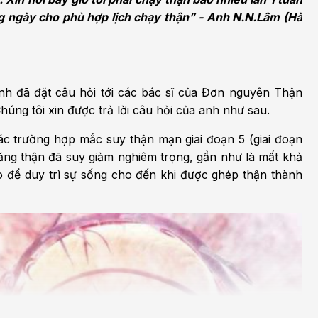
h học Ung bướu
Bệnh học Tim mạch
g ngày cho phù hợp lịch chạy thận” - Anh N.N.Lâm (Hà
 bướu
Tim mạch
 - Tiết niệu
Ngoại khoa
nh đã đặt câu hỏi tới các bác sĩ của Đơn nguyên Thận
lý trị liệu - Phục hồi
Tâm lý và sức khỏe tâm
g tôi xin được trả lời câu hỏi của anh như sau.
c năng
thần
c trường hợp mắc suy thận mạn giai đoạn 5 (giai đoạn
n thương chỉnh hình
Nam học
ăng thận đã suy giảm nghiêm trọng, gần như là mất khả
 để duy trì sự sống cho đến khi được ghép thận thành