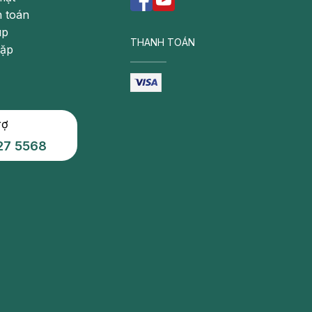
 toán
úp
THANH TOÁN
gặp
rợ
27 5568