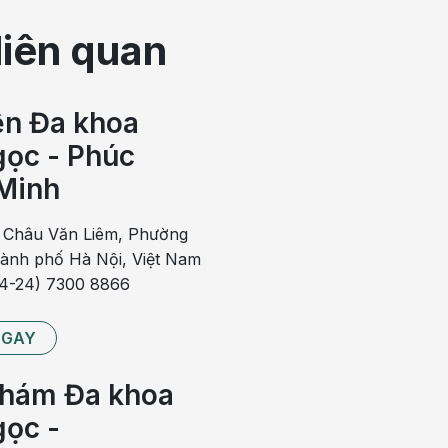
liên quan
ện Đa khoa
ọc - Phúc
Minh
 Châu Văn Liêm, Phường
hành phố Hà Nội, Việt Nam
84-24) 7300 8866
NGAY
hám Đa khoa
ọc -