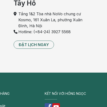
Tây Hồ
Tầng 1&2 Tòa nhà NoVo chung cư
Kosmo, 161 Xuân La, phường Xuân
Đỉnh, Hà Nội
Hotline: (+84-24) 3927 5568
ĐẶT LỊCH NGAY
 HÀNG
KẾT NỐI VỚI HỒNG NGỌC
mật