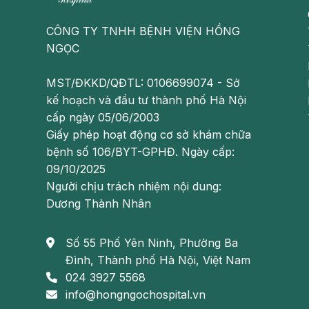
Trị chứng lao phổi: người mắc bệnh lao phổi ngoài dù
thuốc gồm: 150-200g rau cải xoong cùng một ít vỏ q
CÔNG TY TNHH BỆNH VIỆN HỒNG
ấm để làm sạch máu và giải độc cho phổi.
NGỌC
MST/ĐKKD/QĐTL: 0106699074 - Sở
kế hoạch và đầu tư thành phố Hà Nội
cấp ngày 05/06/2003
Giấy phép hoạt động cơ sở khám chữa
bệnh số 106/BYT-GPHĐ. Ngày cấp:
09/10/2025
Người chịu trách nhiệm nội dung:
Dương Thành Nhân
Số 55 Phố Yên Ninh, Phường Ba
Đình, Thành phố Hà Nội, Việt Nam
024 3927 5568
info@hongngochospital.vn