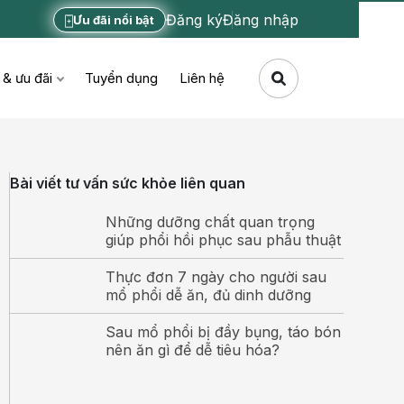
Đăng ký
Đăng nhập
Ưu đãi nổi bật
 & ưu đãi
Tuyển dụng
Liên hệ
Bài viết tư vấn sức khỏe liên quan
Những dưỡng chất quan trọng
giúp phổi hồi phục sau phẫu thuật
Thực đơn 7 ngày cho người sau
mổ phổi dễ ăn, đủ dinh dưỡng
Sau mổ phổi bị đầy bụng, táo bón
nên ăn gì để dễ tiêu hóa?