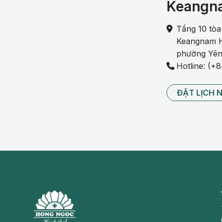
Keangn
Rau cải xoong
Tầng 10 tòa
Cải xoong có chứa nhiều sắt, nhiều iod giúp cơ thể
Keangnam H
bệnh xơ cứng động mạch ở người cao tuổi.
phường Yên
Hotline: (+
Rau cải xoong còn có tác dụng chống oxi hóa, chống
chất độc, thông gan mật, lợi tiểu, thanh lọc nhiệt, kh
ĐẶT LỊCH 
Trị chứng viêm phế quản: dùng 100-200g rau cải xoong,
đổ 3 bát nước (bát ăn cơm) sắc còn 1 bát thì chia làm
Giải nhiệt trừ đờm: dùng rau cải xoong, la hán quả nấu
Thanh nhiệt, tăng sức đề kháng cho cơ thể: khi mắc
chân răng bị chảy máu, niêm mạc mũi khô, mọc mụn n
để ăn rất tốt.
Trị chứng tiểu đường: khi mắc
bệnh tiểu đường
, ng
bắp, củ cải, cần tây, tía tô, mỗi vị 10-15g giã nát hoặc 