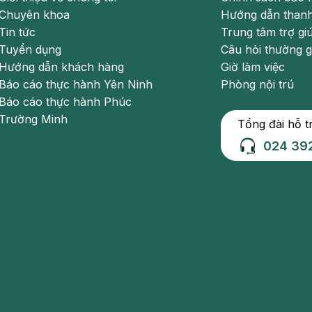
ng thuốc tây y để điều trị thì có thể kết hợp dùng thêm bài
Chuyên khoa
Hướng dẫn thanh
uýt phơi khô nấu nước khoảng 4-5 giờ, uống khi thuốc còn
Tin tức
Trung tâm trợ gi
Tuyển dụng
Câu hỏi thường 
Hướng dẫn khách hàng
Giờ làm việc
Báo cáo thực hành Yên Ninh
Phòng nội trú
Báo cáo thực hành Phúc
Trường Minh
Tổng đài hỗ t
024 39