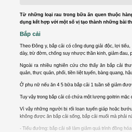
Bện
Thẩm mỹ
Ung
Từ những loại rau trong bữa ăn quen thuộc hàng
dụng kết hợp với một số vị tạo thành những bài th
Tiêu hóa - Gan - Mật
Thận
Bắp cải
Nội Tiết
Vật 
Theo Đông y, bắp cải có công dụng giải độc, lợi tiểu, 
chứ
dày, trừ đờm, chống suy nhược thần kinh, giảm đau,
Cấp cứu - Hồi sức tích
cực
Chấ
Ngoài ra nhiều nghiên cứu cho thấy ăn bắp cải thư
quản, thực quản, phổi, tiền liệt tuyến, bàng quang, h
Ở phụ nữ nếu ăn 4 5 bữa bắp cải 1 tuần sẽ giảm đư
Tuy vậy trong bắp cải có chứa một lượng goitrin mặ
Vì vậy những người bị rối loạn tuyến giáp hoặc bướu
không được ăn bắp cải sống, bắp cải muối mà phải nấ
- Tiểu đường: bắp cải sẽ làm giảm quá trình đồng hóa