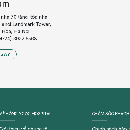
am
 nhà 70 tầng, tòa nhà
 chống được bệnh còi xương, bệnh béo phì, bệnh ngoài da,
anoi Landmark Tower,
 Hòa, Hà Nội
84-24) 3927 5568
 độc, tăng sức đề kháng cho cơ thể, giúp cơ thể đào thải
í ở phổi và dạ dày, giải nhiệt, cầm máu và chữa bệnh phổi.
NGAY
 50g tía tô, 2-3 lát gừng tươi. Đem tất cả cho vào siêu đất,
 3 phần, uống 3 lần, mỗi lần 1 phần, cách nhau 3 giờ.
 thành canh với thịt lợn nạc để ăn, cho kết quả tốt.
 các chứng nóng trong người gây lở mồm, lở lưỡi, lở môi,
hỏ trong khoang mũi thì lấy cải xoong nấu canh với cà rốt
VỀ HỒNG NGỌC HOSPITAL
CHĂM SÓC KHÁCH
ười bệnh nên dùng món thuốc gồm rau cải xoong, cà rốt, cải
ép lấy nước cốt uống. Kiên trì điều trị sẽ cho kết quả tốt.
Giới thiệu về chúng tôi
Chính sách bảo 