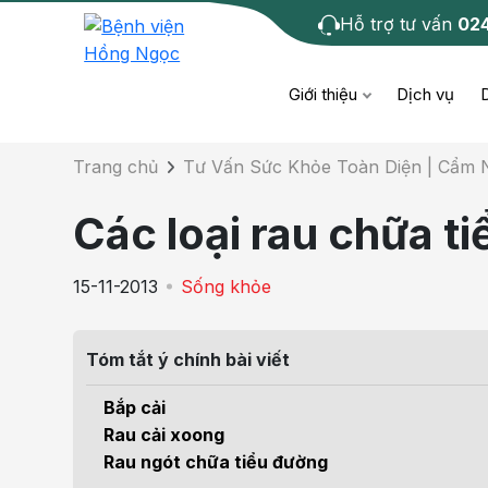
Hỗ trợ tư vấn
02
Chi tiết bài tư 
Giới thiệu
Dịch vụ
Trang chủ
Tư Vấn Sức Khỏe Toàn Diện | Cẩm
Bệnh học
Dươ
Bện
Các loại rau chữa t
Cơ xương khớp
Da li
Bện
15-11-2013
Sống khỏe
Giáo dục sức khỏe
Chẩ
Bện
- M
Tóm tắt ý chính bài viết
Tiêm chủng
Răng
Bệnh
Bắp cải
Tầm soát ung thư
Tai 
Rau cải xoong
Bện
Rau ngót chữa tiểu đường
Điện quang can thiệp
Khá