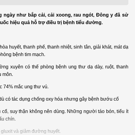
h học Ung bướu
Bệnh học Tim mạch
 bướu
Tim mạch
 ngày như bắp cải, cải xoong, rau ngót, Đông y đã sử
uốc hiệu quả hỗ trợ điều trị bệnh tiểu đường.
 - Tiết niệu
Ngoại khoa
lý trị liệu - Phục hồi
Tâm lý và sức khỏe tâm
hòa huyết, thanh phế, thanh nhiệt, sinh tân, giải khát, mát dạ
c năng
thần
 phòng bệnh tim mạch.
n thương chỉnh hình
Nam học
ờng xuyên có thể phòng bệnh ung thư dạ dày, ruột, thanh
ậu môn.
ợc 74% mắc ung thư vú.
c dù có tác dụng chống oxy hóa nhưng gây bệnh bướu cổ
 cổ, suy thận không nên dùng. Những người táo bón, tiểu ít
u chín.
 gluxit và giảm đường huyết.